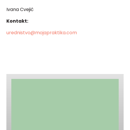
Ivana Cvejić
Kontakt:
urednistvo@mojapraktika.com