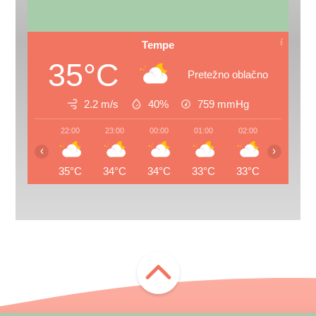
Tempe
35°C
Pretežno oblačno
2.2 m/s
40%
759
mmHg
22:00
23:00
00:00
01:00
02:00
03:00
‹
›
35°C
34°C
34°C
33°C
33°C
32°C