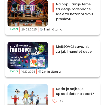
Najpopularnije teme
za dečije rođendane:
Ideje za nezaboravnu
proslavu
Deca
26.02.2025
3
min čitanja
MARSOVCI saveznici
za jak imunutet dece
Deca
19.12.2024
2
min čitanja
Kada je najbolje
upisati dete na sport?
+2