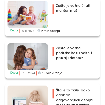
Zašto je važno čitati
mališanima?
Deca
10.11.2024
2
min čitanja
Zašto je važna
podrška koju roditelji
pružaju detetu?
Deca
17.10.2024
< 1
min čitanja
Šta je to TOG i kako
odabrati
odgovarajuću debljinu
vreće za spavanje?