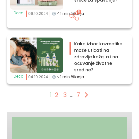
5
Deca
09.10.2024
< 1
min čitanja
Kako izbor kozmetike
može uticati na
zdravlje kože, a i na
očuvanje životne
sredine?
Deca
04.10.2024
< 1
min čitanja
1
2
3
…
7