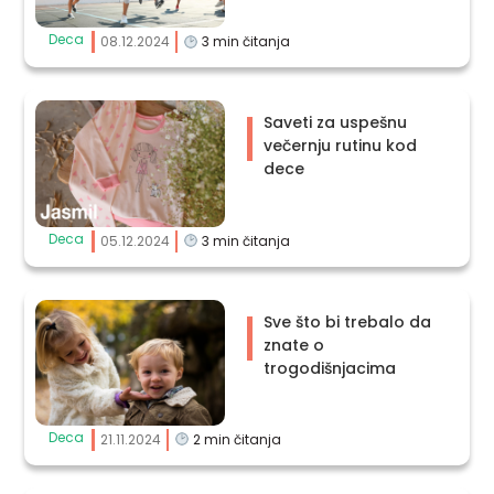
Deca
08.12.2024
3
min čitanja
Saveti za uspešnu
večernju rutinu kod
dece
Deca
05.12.2024
3
min čitanja
Sve što bi trebalo da
znate o
trogodišnjacima
Deca
21.11.2024
2
min čitanja