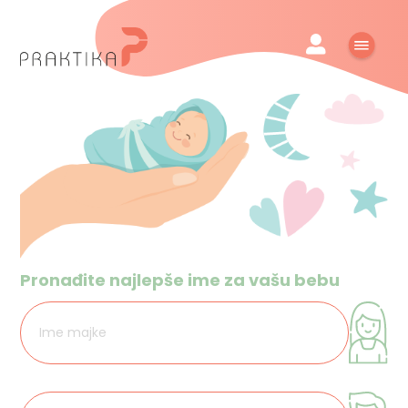
Pronađite najlepše ime za vašu bebu