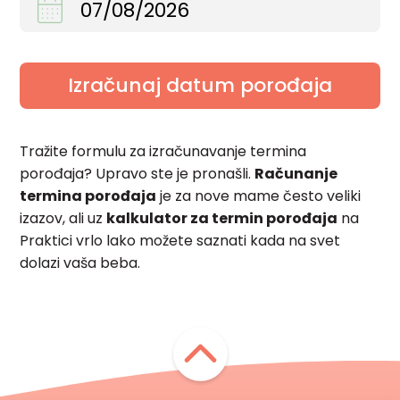
07/08/2026
Tražite formulu za izračunavanje termina
porođaja? Upravo ste je pronašli.
Računanje
termina porođaja
je za nove mame često veliki
izazov, ali uz
kalkulator za termin porođaja
na
Praktici vrlo lako možete saznati kada na svet
dolazi vaša beba.