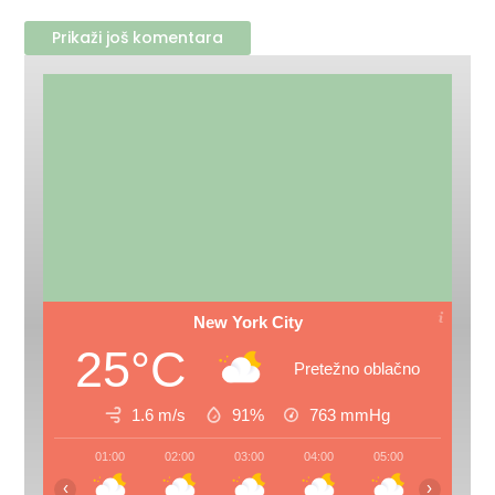
Prikaži još komentara
New York City
25°C
Pretežno oblačno
1.6 m/s
91%
763
mmHg
01:00
02:00
03:00
04:00
05:00
06:00
‹
›