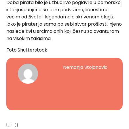
Doba pirata bilo je uzbudljivo poglavlje u pomorskoj
istoriji ispunjeno smelim podvizima, ličnostima
većim od života i legendama o skrivenom blagu.
Iako je piraterija sama po sebi stvar prošlosti, njeno
nasleđe živi u srcima onih koji čeznu za avanturom
na visokim talasima.
Foto:Shutterstock
Nemanja Stojanovic
0