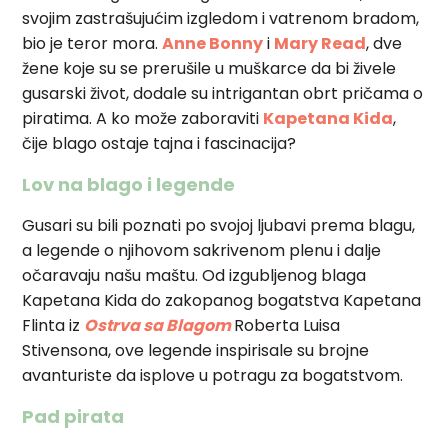
svojim zastrašujućim izgledom i vatrenom bradom,
bio je teror mora.
Anne Bonny
i
Mary Read
, dve
žene koje su se prerušile u muškarce da bi živele
gusarski život, dodale su intrigantan obrt pričama o
piratima. A ko može zaboraviti
Kapetana Kida
,
čije blago ostaje tajna i fascinacija?
Lov na blago i legende
Gusari su bili poznati po svojoj ljubavi prema blagu,
a legende o njihovom sakrivenom plenu i dalje
očaravaju našu maštu. Od izgubljenog blaga
Kapetana Kida do zakopanog bogatstva Kapetana
Flinta iz
Ostrva sa Blagom
Roberta Luisa
Stivensona, ove legende inspirisale su brojne
avanturiste da isplove u potragu za bogatstvom.
Pad pirata