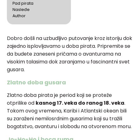
Pad pirata
Nasleđe
Author
Dobro došli na uzbudljivo putovanje kroz istoriju dok
zajedno isplovljavamo u doba pirata. Pripremite se
da budete zaneseni pričama o avanturama na
visokim talasima dok zaranjamo u fascinantni svet
gusara.
Zlatno doba gusara
Zlatno doba pirata je period koji se proteže
otprilike od
kasnog 17. veka do ranog 18. veka
.
Tokom ovog vremena, Karibi i Atlantski okean bili
su zaraženi nemilosrdnim gusarima koji su tražili
bogatstvo, avanturu i slobodu na otvorenom moru.
Jo-Ho-Ho i boca ruma