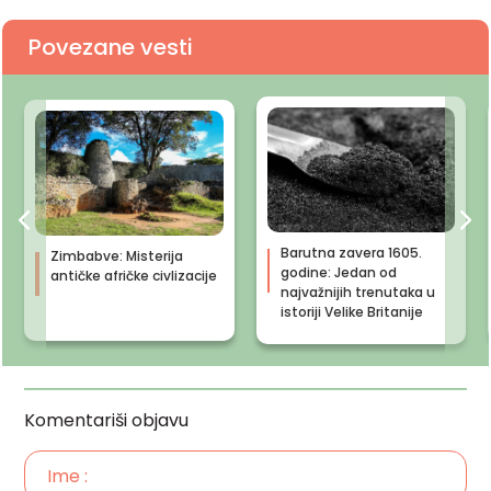
Povezane vesti
Barutna zavera 1605.
Zimbabve: Misterija
godine: Jedan od
antičke afričke civlizacije
najvažnijih trenutaka u
istoriji Velike Britanije
Komentariši objavu