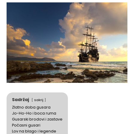
Sadržaj
sakrij
Zlatno doba gusara
Jo-Ho-Ho i boca ruma
Gusarski brodovi i zastave
Počasni gusari
Lov na blago i legende