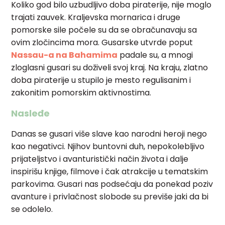
Koliko god bilo uzbudljivo doba piraterije, nije moglo
trajati zauvek. Kraljevska mornarica i druge
pomorske sile počele su da se obračunavaju sa
ovim zločincima mora. Gusarske utvrde poput
Nassau-a na Bahamima
padale su, a mnogi
zloglasni gusari su doživeli svoj kraj. Na kraju, zlatno
doba piraterije u stupilo je mesto regulisanim i
zakonitim pomorskim aktivnostima.
Nasleđe
Danas se gusari više slave kao narodni heroji nego
kao negativci. Njihov buntovni duh, nepokolebljivo
prijateljstvo i avanturistički način života i dalje
inspirišu knjige, filmove i čak atrakcije u tematskim
parkovima. Gusari nas podsećaju da ponekad poziv
avanture i privlačnost slobode su previše jaki da bi
se odolelo.