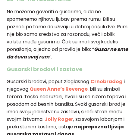
Ne možemo govoriti o gusarima, a da ne
spomenemo njihovu ljubav prema rumu. Bili su
poznati po tome da uživaju u dobroj čaši ili dve. Rum
nije bio samo sredstvo za razonodu, već i oblik
valute među gusarima. Čak su imali svoj kodeks
ponašanja, a jedno od pravila je bilo: “
Gusar ne sme
da čuva svoj rum
“.
Gusarski brodovi i zastave
Gusarski brodovi, poput zloglasnog
Crnobradog
i
njegovog
Queen Anne’s Revenge
, bili su simboli
terora. Teško naoružani, hvalili su se nizom topova i
posadom od besnih bandita. Svaki gusarski brod je
imao svoju jedinstvenu zastavu, šireći strah među
svojim žrtvama.
Jolly Roger
, sa svojom lobanjom i
prekrštenim kostima, ostaje
najprepoznatljivija
gusarska zastava i danas
.