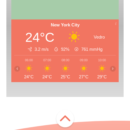
New York City
24°C
Vedro
3.2 m/s
92%
761
mmHg
06:00
07:00
08:00
09:00
10:00
11:00
‹
›
24°C
24°C
25°C
27°C
29°C
30°C