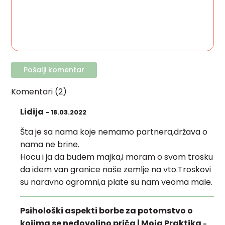
Komentari (2)
Lidija
- 18.03.2022
Šta je sa nama koje nemamo partnera,država o
nama ne brine.
Hocu i ja da budem majka,i moram o svom trosku
da idem van granice naše zemlje na vto.Troskovi
su naravno ogromni,a plate su nam veoma male.
Psihološki aspekti borbe za potomstvo o
kojima se nedovoljno priča | Moja Praktika
-