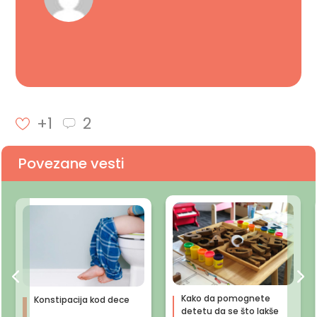
+1
2
Povezane vesti
Kako da pomognete
Konstipacija kod dece
detetu da se što lakše