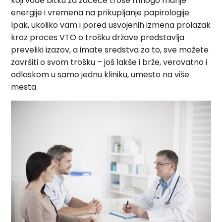
koji vode bitku za začeće troše mnogo manje
energije i vremena na prikupljanje papirologije.
Ipak, ukoliko vam i pored usvojenih izmena prolazak
kroz proces VTO o trošku države predstavlja
preveliki izazov, a imate sredstva za to, sve možete
završiti o svom trošku – još lakše i brže, verovatno i
odlaskom u samo jednu kliniku, umesto na više
mesta.