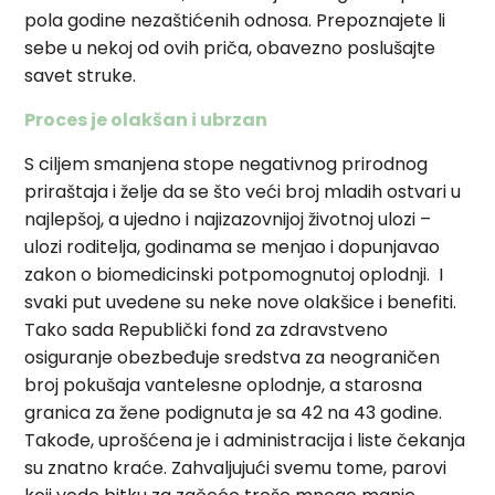
pola godine nezaštićenih odnosa. Prepoznajete li
sebe u nekoj od ovih priča, obavezno poslušajte
savet struke.
Proces je olakšan i ubrzan
S ciljem smanjena stope negativnog prirodnog
priraštaja i želje da se što veći broj mladih ostvari u
najlepšoj, a ujedno i najizazovnijoj životnoj ulozi –
ulozi roditelja, godinama se menjao i dopunjavao
zakon o biomedicinski potpomognutoj oplodnji. I
svaki put uvedene su neke nove olakšice i benefiti.
Tako sada Republički fond za zdravstveno
osiguranje obezbeđuje sredstva za neograničen
broj pokušaja vantelesne oplodnje, a starosna
granica za žene podignuta je sa 42 na 43 godine.
Takođe, uprošćena je i administracija i liste čekanja
su znatno kraće. Zahvaljujući svemu tome, parovi