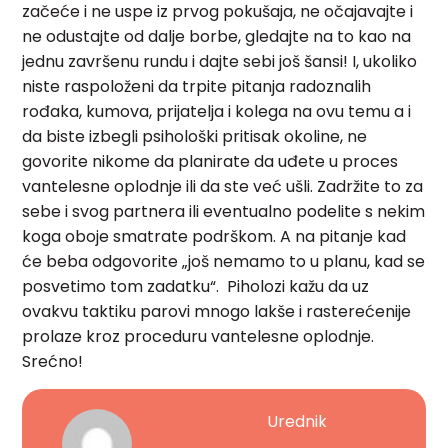
začeće i ne uspe iz prvog pokušaja, ne očajavajte i
ne odustajte od dalje borbe, gledajte na to kao na
jednu završenu rundu i dajte sebi još šansi! I, ukoliko
niste raspoloženi da trpite pitanja radoznalih
rođaka, kumova, prijatelja i kolega na ovu temu a i
da biste izbegli psihološki pritisak okoline, ne
govorite nikome da planirate da uđete u proces
vantelesne oplodnje ili da ste već ušli. Zadržite to za
sebe i svog partnera ili eventualno podelite s nekim
koga oboje smatrate podrškom. A na pitanje kad
će beba odgovorite „još nemamo to u planu, kad se
posvetimo tom zadatku“. Piholozi kažu da uz
ovakvu taktiku parovi mnogo lakše i rasterećenije
prolaze kroz proceduru vantelesne oplodnje.
Srećno!
Urednik