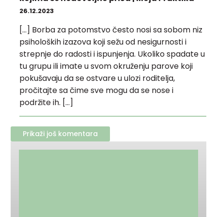
26.12.2023
[…] Borba za potomstvo često nosi sa sobom niz
psiholoških izazova koji sežu od nesigurnosti i
strepnje do radosti i ispunjenja. Ukoliko spadate u
tu grupu ili imate u svom okruženju parove koji
pokušavaju da se ostvare u ulozi roditelja,
pročitajte sa čime sve mogu da se nose i
podržite ih. […]
Prikaži još komentara