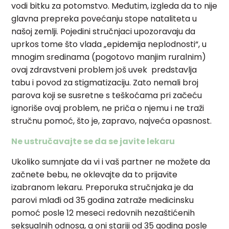
vodi bitku za potomstvo. Međutim, izgleda da to nije
glavna prepreka povećanju stope nataliteta u
našoj zemlji. Pojedini stručnjaci upozoravaju da
uprkos tome što vlada „epidemija neplodnosti“, u
mnogim sredinama (pogotovo manjim ruralnim)
ovaj zdravstveni problem još uvek predstavlja
tabu i povod za stigmatizaciju. Zato nemali broj
parova koji se susretne s teškoćama pri začeću
ignoriše ovaj problem, ne priča o njemu i ne traži
stručnu pomoć, što je, zapravo, najveća opasnost.
Ne ustručavajte se da se javite lekaru
Ukoliko sumnjate da vi i vaš partner ne možete da
začnete bebu, ne oklevajte da to prijavite
izabranom lekaru. Preporuka stručnjaka je da
parovi mlađi od 35 godina zatraže medicinsku
pomoć posle 12 meseci redovnih nezaštićenih
seksualnih odnosa, a oni stariji od 35 godina posle