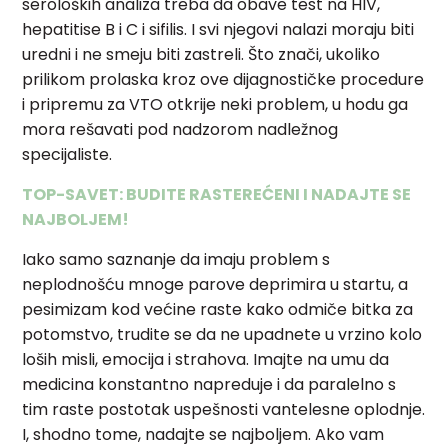
seroloških analiza treba da obave test na HIV,
hepatitise B i C i sifilis. I svi njegovi nalazi moraju biti
uredni i ne smeju biti zastreli. Što znači, ukoliko
prilikom prolaska kroz ove dijagnostičke procedure
i pripremu za VTO otkrije neki problem, u hodu ga
mora rešavati pod nadzorom nadležnog
specijaliste.
TOP-SAVET: BUDITE RASTEREĆENI I NADAJTE SE
NAJBOLJEM!
Iako samo saznanje da imaju problem s
neplodnošću mnoge parove deprimira u startu, a
pesimizam kod većine raste kako odmiče bitka za
potomstvo, trudite se da ne upadnete u vrzino kolo
loših misli, emocija i strahova. Imajte na umu da
medicina konstantno napreduje i da paralelno s
tim raste postotak uspešnosti vantelesne oplodnje.
I, shodno tome, nadajte se najboljem. Ako vam