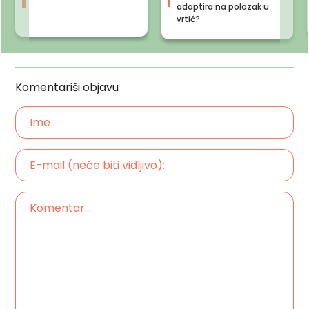
adaptira na polazak u
vrtić?
Komentariši objavu