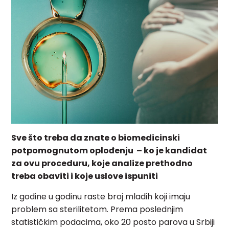
Sve što treba da znate o biomedicinski
potpomognutom oplođenju – ko je kandidat
za ovu proceduru, koje analize prethodno
treba obaviti i koje uslove ispuniti
Iz godine u godinu raste broj mladih koji imaju
problem sa sterilitetom. Prema poslednjim
statističkim podacima, oko 20 posto parova u Srbiji