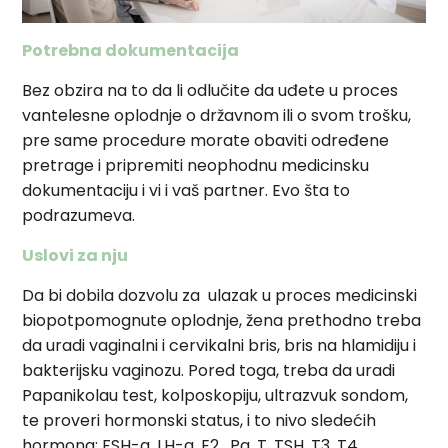
Potrebna dokumentacija
Bez obzira na to da li odlučite da uđete u proces
vantelesne oplodnje o državnom ili o svom trošku,
pre same procedure morate obaviti određene
pretrage i pripremiti neophodnu medicinsku
dokumentaciju i vi i vaš partner. Evo šta to
podrazumeva.
Uslovi za nju
Da bi dobila dozvolu za ulazak u proces medicinski
biopotpomognute oplodnje, žena prethodno treba
da uradi vaginalni i cervikalni bris, bris na hlamidiju i
bakterijsku vaginozu. Pored toga, treba da uradi
Papanikolau test, kolposkopiju, ultrazvuk sondom,
te proveri hormonski status, i to nivo sledećih
hormona: FSH-a, LH-a, E2, Pg, T, TSH, T3, T4,