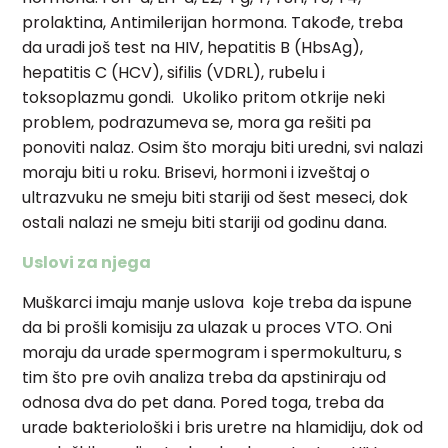
prolaktina, Antimilerijan hormona. Takođe, treba
da uradi još test na HIV, hepatitis B (HbsAg),
hepatitis C (HCV), sifilis (VDRL), rubelu i
toksoplazmu gondi. Ukoliko pritom otkrije neki
problem, podrazumeva se, mora ga rešiti pa
ponoviti nalaz. Osim što moraju biti uredni, svi nalazi
moraju biti u roku. Brisevi, hormoni i izveštaj o
ultrazvuku ne smeju biti stariji od šest meseci, dok
ostali nalazi ne smeju biti stariji od godinu dana.
Uslovi za njega
Muškarci imaju manje uslova koje treba da ispune
da bi prošli komisiju za ulazak u proces VTO. Oni
moraju da urade spermogram i spermokulturu, s
tim što pre ovih analiza treba da apstiniraju od
odnosa dva do pet dana. Pored toga, treba da
urade bakteriološki i bris uretre na hlamidiju, dok od