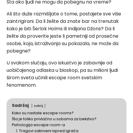
Šta ako ljudi ne mogu da pobegnu na vreme?
Ali što duže razmišljate o tome, postajete sve više
zaintrigirani. Da li želite da znate bar na trenutak
kako je biti Šerlok Holms ili Indijana Džons? Da li
želite da proverite jeste li pametniji od prosečne
osobe, koja, istraživanja su pokazala, ne može da
pobegne?
U svakom slučaju, ovo iskustvo je zabavnije od
uobičajenog odlaska u bioskop, pa su milioni ljudi
širom sveta učinili escape room svetskim
fenomenom.
Sadržaj
sakrij
Kako su nastale escape rooms?
Šta je toliko privlačno u sobama za bekstvo?
Psihologija escape room-a
1. Tragovi sakriveni ispred igrača