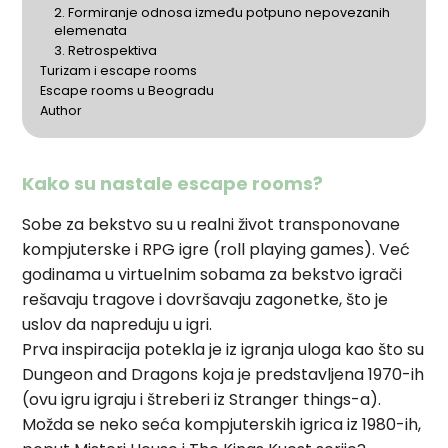
2. Formiranje odnosa između potpuno nepovezanih
elemenata
3. Retrospektiva
Turizam i escape rooms
Escape rooms u Beogradu
Author
Kako su nastale escape rooms?
Sobe za bekstvo su u realni život transponovane
kompjuterske i RPG igre (roll playing games). Već
godinama u virtuelnim sobama za bekstvo igrači
rešavaju tragove i dovršavaju zagonetke, što je
uslov da napreduju u igri.
Prva inspiracija potekla je iz igranja uloga kao što su
Dungeon and Dragons koja je predstavljena 1970-ih
(ovu igru igraju i štreberi iz Stranger things-a).
Možda se neko seća kompjuterskih igrica iz 1980-ih,