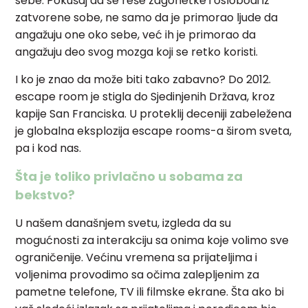
sebe. Pokušaj da se reše zagonetke i oslobodi iz
zatvorene sobe, ne samo da je primorao ljude da
angažuju one oko sebe, već ih je primorao da
angažuju deo svog mozga koji se retko koristi.
I ko je znao da može biti tako zabavno? Do 2012.
escape room je stigla do Sjedinjenih Država, kroz
kapije San Franciska. U proteklij deceniji zabeležena
je globalna eksplozija escape rooms-a širom sveta,
pa i kod nas.
Šta je toliko privlačno u sobama za
bekstvo?
U našem današnjem svetu, izgleda da su
mogućnosti za interakciju sa onima koje volimo sve
ograničenije. Većinu vremena sa prijateljima i
voljenima provodimo sa očima zalepljenim za
pametne telefone, TV ili filmske ekrane. Šta ako bi