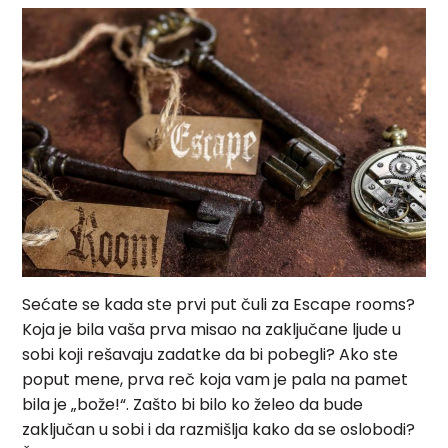
Sećate se kada ste prvi put čuli za Escape rooms?
Koja je bila vaša prva misao na zaključane ljude u
sobi koji rešavaju zadatke da bi pobegli? Ako ste
poput mene, prva reč koja vam je pala na pamet
bila je „bože!“. Zašto bi bilo ko želeo da bude
zaključan u sobi i da razmišlja kako da se oslobodi?