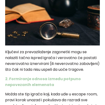
Ključevi za prevazilaženje zagonetki mogu se
nalaziti tačno ispred igrača i verovatno će postati
neverovatno iznervirani (ili neverovatno zabavljeni)
što čak ni tada nisu uspeli da uoče tragove.
2. Formiranje odnosa između potpuno
nepovezanih elemenata
Možda ste tip igrača koji, kada uđe u escape room,
pravi korak unazad i pokušava da razradi sve