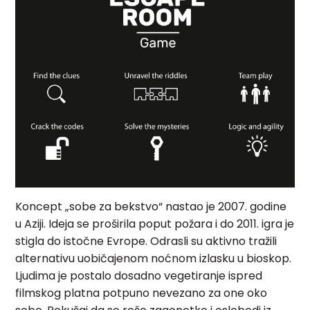
Koncept „sobe za bekstvo“ nastao je 2007. godine
u Aziji. Ideja se proširila poput požara i do 2011. igra je
stigla do istočne Evrope. Odrasli su aktivno tražili
alternativu uobičajenom noćnom izlasku u bioskop.
Ljudima je postalo dosadno vegetiranje ispred
filmskog platna potpuno nevezano za one oko