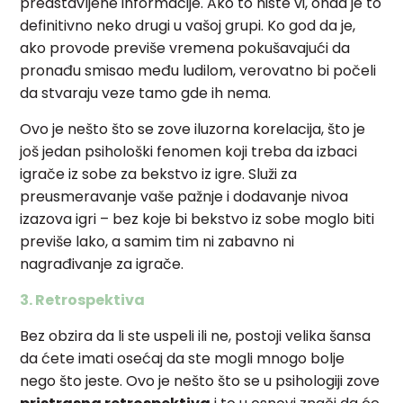
predstavljene informacije. Ako to niste vi, onda je to
definitivno neko drugi u vašoj grupi. Ko god da je,
ako provode previše vremena pokušavajući da
pronađu smisao među ludilom, verovatno bi počeli
da stvaraju veze tamo gde ih nema.
Ovo je nešto što se zove iluzorna korelacija, što je
još jedan psihološki fenomen koji treba da izbaci
igrače iz sobe za bekstvo iz igre. Služi za
preusmeravanje vaše pažnje i dodavanje nivoa
izazova igri – bez koje bi bekstvo iz sobe moglo biti
previše lako, a samim tim ni zabavno ni
nagrađivanje za igrače.
3. Retrospektiva
Bez obzira da li ste uspeli ili ne, postoji velika šansa
da ćete imati osećaj da ste mogli mnogo bolje
nego što jeste. Ovo je nešto što se u psihologiji zove