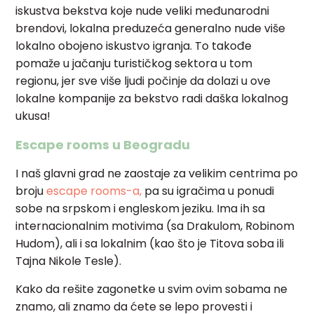
iskustva bekstva koje nude veliki međunarodni
brendovi, lokalna preduzeća generalno nude više
lokalno obojeno iskustvo igranja. To takođe
pomaže u jačanju turističkog sektora u tom
regionu, jer sve više ljudi počinje da dolazi u ove
lokalne kompanije za bekstvo radi daška lokalnog
ukusa!
Escape rooms u Beogradu
I naš glavni grad ne zaostaje za velikim centrima po
broju
escape rooms-a,
pa su igračima u ponudi
sobe na srpskom i engleskom jeziku. Ima ih sa
internacionalnim motivima (sa Drakulom, Robinom
Hudom), ali i sa lokalnim (kao što je Titova soba ili
Tajna Nikole Tesle).
Kako da rešite zagonetke u svim ovim sobama ne
znamo, ali znamo da ćete se lepo provesti i