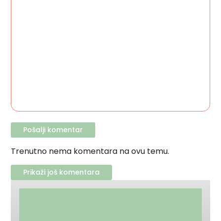
Trenutno nema komentara na ovu temu.
Prikaži još komentara