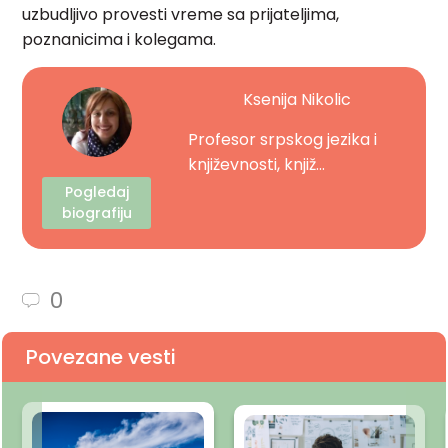
uzbudljivo provesti vreme sa prijateljima,
poznanicima i kolegama.
Ksenija Nikolic
Profesor srpskog jezika i
književnosti, knjiž...
Pogledaj
biografiju
0
Povezane vesti