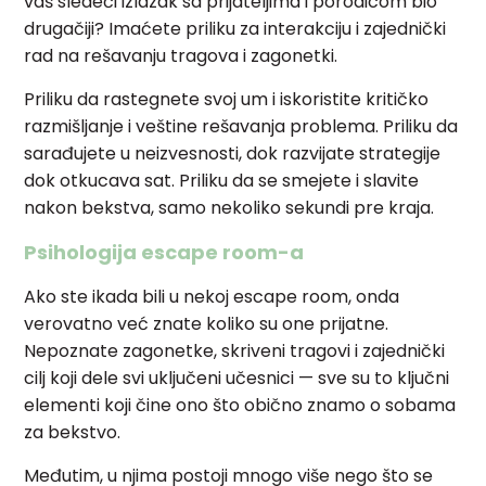
vaš sledeći izlazak sa prijateljima i porodicom bio
drugačiji? Imaćete priliku za interakciju i zajednički
rad na rešavanju tragova i zagonetki.
Priliku da rastegnete svoj um i iskoristite kritičko
razmišljanje i veštine rešavanja problema. Priliku da
sarađujete u neizvesnosti, dok razvijate strategije
dok otkucava sat. Priliku da se smejete i slavite
nakon bekstva, samo nekoliko sekundi pre kraja.
Psihologija escape room-a
Ako ste ikada bili u nekoj escape room, onda
verovatno već znate koliko su one prijatne.
Nepoznate zagonetke, skriveni tragovi i zajednički
cilj koji dele svi uključeni učesnici — sve su to ključni
elementi koji čine ono što obično znamo o sobama
za bekstvo.
Međutim, u njima postoji mnogo više nego što se