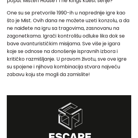
poput Misteri House i The Kings Kuest serije?
One su se pretvorile 1990-ih u naprednije igre kao
što je Mist. Ovih dana ne možete uzeti konzolu, a da
ne naiđete na igru sa tragovima, zasnovanu na
zagonetkama. Igrači kontrolišu odluke lika dok se
bave avanturističkim misijama. Sve više je igara
koje se odnose na donošenje ispravnih izbora i
kritičko razmišljanje. U pravom životu, sve ove igre
su spojene i njihova kombinacija stvara najveću
zabavu koju ste mogli da zamislite!