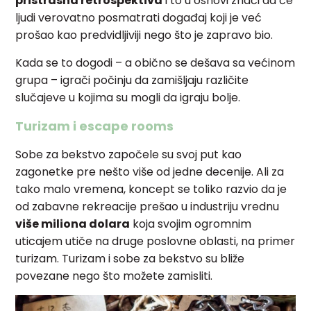
pristrasna retrospektiva
i to u osnovi znači da će
ljudi verovatno posmatrati događaj koji je već
prošao kao predvidljiviji nego što je zapravo bio.
Kada se to dogodi – a obično se dešava sa većinom
grupa – igrači počinju da zamišljaju različite
slučajeve u kojima su mogli da igraju bolje.
Turizam i escape rooms
Sobe za bekstvo započele su svoj put kao
zagonetke pre nešto više od jedne decenije. Ali za
tako malo vremena, koncept se toliko razvio da je
od zabavne rekreacije prešao u industriju vrednu
više miliona dolara
koja svojim ogromnim
uticajem utiče na druge poslovne oblasti, na primer
turizam. Turizam i sobe za bekstvo su bliže
povezane nego što možete zamisliti.