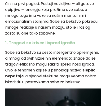
čini na prvi pogled. Postoji nevidljiva — ali gotovo
opipljiva — energija koja prožima ove sobe, a
mnogo toga ima veze sa našim mentalnim i
emocionalnim stanjima. Sobe za bekstvo pokreću
mnoge reakcije u našem mozgu, što je i razlog
zašto su one tako zabavne.
1. Tragovi sakriveni ispred igrača
Sobe za bekstvo su često inteligentno opremljene,
a mnogi od ovih vizuelnih elemenata znače da se
tragovi efikasno mogu sakriti ispred nosa igrača.
Ovo je fenomen koji se u psihologiji naziva
slepilo
nepažnje
, a njegovi efekti se mogu veoma dobro
iskoristiti u postavkama sobe za bekstvo.