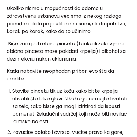
Ukoliko nismo u mogućnosti da odemo u
zdravstvenu ustanovu već smo iz nekog razloga
prinuđeni da krpelja uklonimo sami, sledi uputstvo,
korak po korak, kako da to učinimo.
Biće vam potrebno: pinceta (tanka ili zakrivljena,
obična pinceta može pokidati krpelja) i alkohol za
dezinfekciju nakon uklanjanja.
Kada nabavite neophodan pribor, evo šta da
uradite:
Stavite pincetu tik uz kožu kako biste krpelja
uhvatili što bliže glavi. Nikako ga nemojte hvatati
za telo, tako biste ga mogli iziritirati da ispusti
pomenuti želudačni sadržaj koji može biti nosilac
lajmske bolesti.
Povucite polako i čvrsto. Vucite pravo ka gore,