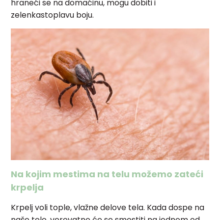
hraneći se na domaćinu, mogu dobiti i
zelenkastoplavu boju.
Na kojim mestima na telu možemo zateći
krpelja
Krpelj voli tople, vlažne delove tela. Kada dospe na
naše telo, verovatno će se smestiti na jednom od