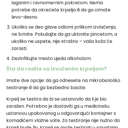
laganim i ravnomernim pokretom. Nema
potrebe da okrećete krpelja ili da ga cimate
levo-desno.
Ukoliko se deo glave odlomi prilikom izvlačenja,
ne brinite. Pokušajte da ga uklonite pincetom, a
ukoliko ne uspete, nije strašno – vaša koža će
zarasti.
Dezinfikujte mesto ujeda alkoholom.
Šta da radite sa izvučenim krpeljom?
Imate dve opcije: da ga odnesete na mikrobiološko
testiranje ili da ga bezbedno bacite.
Krpelj se testira da bi se ustanovilo da li je bio
zaražen. Potrebno je dostaviti ga u medicinsku
ustanovu upakovanog u odgovarajući kontejner s
komadićem vlažne vate. Za testiranje nije nužno da
krpelj bude živ. Krpelj se može testirati u privatnim