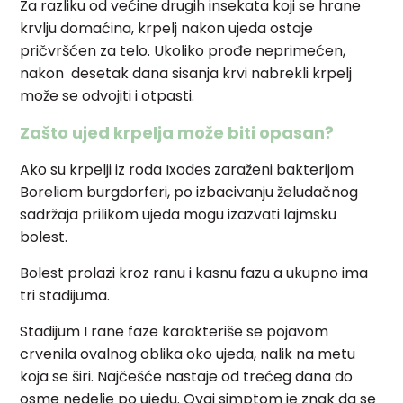
Za razliku od većine drugih insekata koji se hrane
krvlju domaćina, krpelj nakon ujeda ostaje
pričvršćen za telo. Ukoliko prođe neprimećen,
nakon desetak dana sisanja krvi nabrekli krpelj
može se odvojiti i otpasti.
Zašto ujed krpelja može biti opasan?
Ako su krpelji iz roda Ixodes zaraženi bakterijom
Boreliom burgdorferi, po izbacivanju želudačnog
sadržaja prilikom ujeda mogu izazvati lajmsku
bolest.
Bolest prolazi kroz ranu i kasnu fazu a ukupno ima
tri stadijuma.
Stadijum I rane faze karakteriše se pojavom
crvenila ovalnog oblika oko ujeda, nalik na metu
koja se širi. Najčešće nastaje od trećeg dana do
osme nedelje po ujedu. Ovaj simptom je znak da se