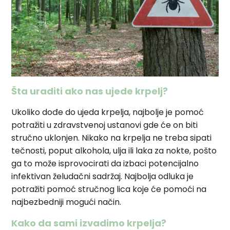
Šta uraditi ako nas ujede krpelj?
Ukoliko dođe do ujeda krpelja, najbolje je pomoć
potražiti u zdravstvenoj ustanovi gde će on biti
stručno uklonjen. Nikako na krpelja ne treba sipati
tečnosti, poput alkohola, ulja ili laka za nokte, pošto
ga to može isprovocirati da izbaci potencijalno
infektivan želudačni sadržaj. Najbolja odluka je
potražiti pomoć stručnog lica koje će pomoći na
najbezbedniji mogući način.
Kako da sami izvadimo krpelja?