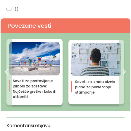
0
Povezane vesti
Saveti za postavljanje
Saveti za izradu biznis
jarbola za zastave:
plana za pokretanje
Najčešće greške i kako ih
štamparije
otkloniti
Komentariši objavu