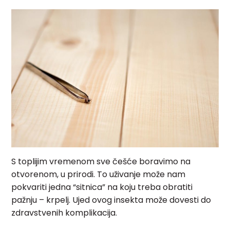
S toplijim vremenom sve češće boravimo na
otvorenom, u prirodi. To uživanje može nam
pokvariti jedna “sitnica” na koju treba obratiti
pažnju – krpelj. Ujed ovog insekta može dovesti do
zdravstvenih komplikacija.