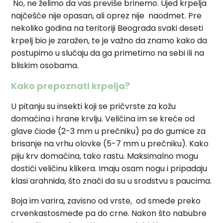
No, ne želimo da vas previše brinemo. Ujed krpelja
najčešće nije opasan, ali oprez nije naodmet. Pre
nekoliko godina na teritoriji Beograda svaki deseti
krpelj bio je zaražen, te je važno da znamo kako da
postupimo u slučaju da ga primetimo na sebi ili na
bliskim osobama.
Kako prepoznati krpelja?
U pitanju su insekti koji se pričvrste za kožu
domaćina i hrane krvlju. Veličina im se kreće od
glave čiode (2-3 mm u prečniku) pa do gumice za
brisanje na vrhu olovke (5-7 mm u prečniku). Kako
piju krv domaćina, tako rastu. Maksimalno mogu
dostići veličinu klikera. Imaju osam nogu i pripadaju
klasi arahnida, što znači da su u srodstvu s paucima.
Boja im varira, zavisno od vrste, od smeđe preko
crvenkastosmeđe pa do crne. Nakon što nabubre