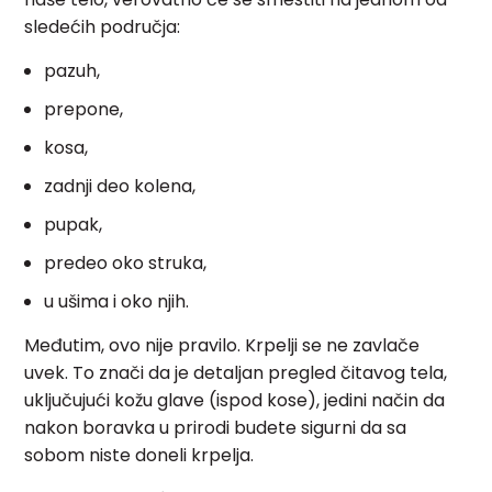
sledećih područja:
pazuh,
prepone,
kosa,
zadnji deo kolena,
pupak,
predeo oko struka,
u ušima i oko njih.
Međutim, ovo nije pravilo. Krpelji se ne zavlače
uvek. To znači da je detaljan pregled čitavog tela,
uključujući kožu glave (ispod kose), jedini način da
nakon boravka u prirodi budete sigurni da sa
sobom niste doneli krpelja.