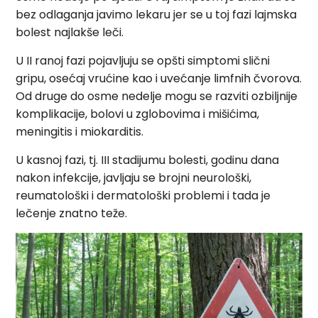
bez odlaganja javimo lekaru jer se u toj fazi lajmska
bolest najlakše leči.
U II ranoj fazi pojavljuju se opšti simptomi slični
gripu, osećaj vrućine kao i uvećanje limfnih čvorova.
Od druge do osme nedelje mogu se razviti ozbiljnije
komplikacije, bolovi u zglobovima i mišićima,
meningitis i miokarditis.
U kasnoj fazi, tj. III stadijumu bolesti, godinu dana
nakon infekcije, javljaju se brojni neurološki,
reumatološki i dermatološki problemi i tada je
lečenje znatno teže.