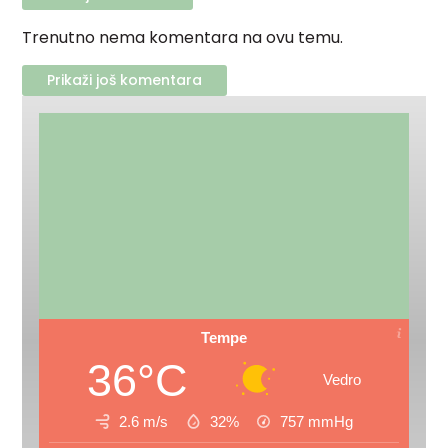
Trenutno nema komentara na ovu temu.
Prikaži još komentara
Tempe
36°C
Vedro
2.6 m/s
32%
757
mmHg