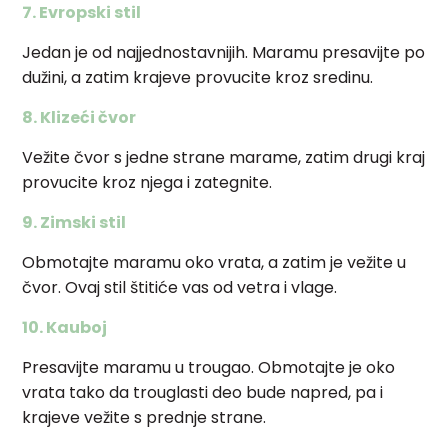
7. Evropski stil
Jedan je od najjednostavnijih. Maramu presavijte po
dužini, a zatim krajeve provucite kroz sredinu.
8. Klizeći čvor
Vežite čvor s jedne strane marame, zatim drugi kraj
provucite kroz njega i zategnite.
9. Zimski stil
Obmotajte maramu oko vrata, a zatim je vežite u
čvor. Ovaj stil štitiće vas od vetra i vlage.
10. Kauboj
Presavijte maramu u trougao. Obmotajte je oko
vrata tako da trouglasti deo bude napred, pa i
krajeve vežite s prednje strane.