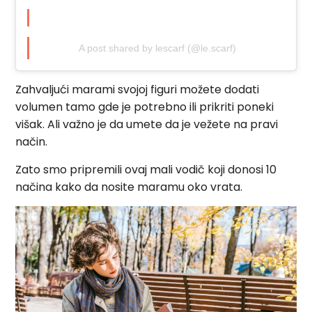
A post shared by lescarf (@le.scarf)
Zahvaljući marami svojoj figuri možete dodati
volumen tamo gde je potrebno ili prikriti poneki
višak. Ali važno je da umete da je vežete na pravi
način.
Zato smo pripremili ovaj mali vodič koji donosi 10
načina kako da nosite maramu oko vrata.