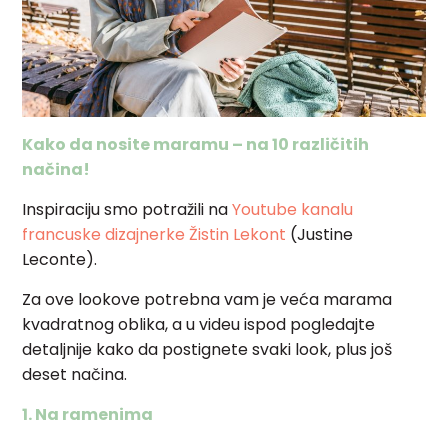
Kako da nosite maramu – na 10 različitih
načina!
Inspiraciju smo potražili na
Youtube kanalu
francuske dizajnerke Žistin Lekont
(Justine
Leconte).
Za ove lookove potrebna vam je veća marama
kvadratnog oblika, a u videu ispod pogledajte
detaljnije kako da postignete svaki look, plus još
deset načina.
1. Na ramenima