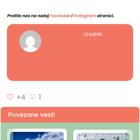
Pratite nas na našoj
Facebook
i
Instagram
stranici.
Urednik
+4
1
Povezane vesti