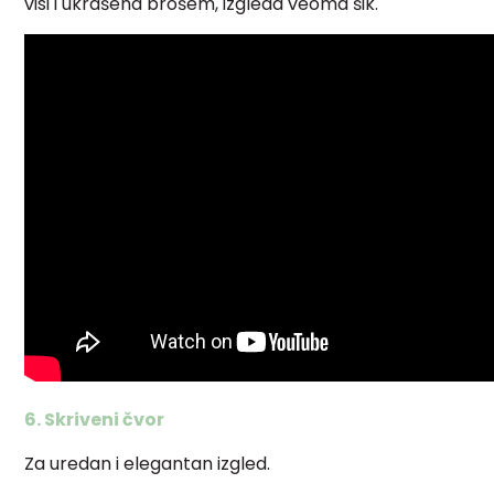
visi i ukrašena brošem, izgleda veoma šik.
6. Skriveni čvor
Za uredan i elegantan izgled.