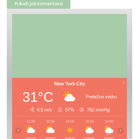
Prikaži još komentara
New York City
31°C
Pretežno vedro
4.5 m/s
57%
762
mmHg
12:00
13:00
14:00
15:00
16:00
17:00
‹
›