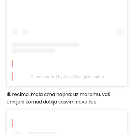
A post shared by Leia Sfez (@leiasfez)
Ili, recimo, mala crna haljina: uz maramu, vaš
omiljeni komad dobija sasvim novo lice.