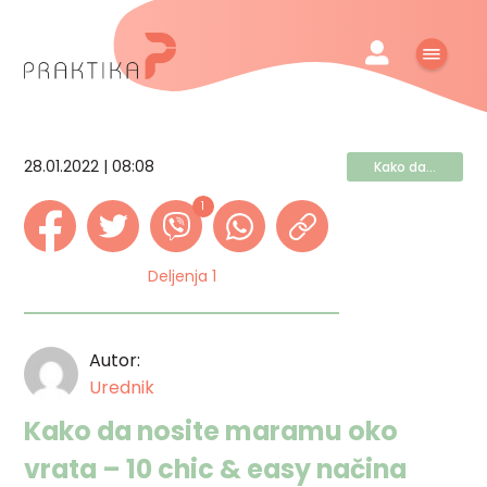
28.01.2022 | 08:08
Kako da...
1
Deljenja 1
Autor:
Urednik
Kako da nosite maramu oko
vrata – 10 chic & easy načina