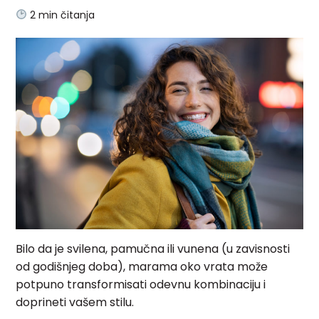
2
min čitanja
Bilo da je svilena, pamučna ili vunena (u zavisnosti
od godišnjeg doba), marama oko vrata može
potpuno transformisati odevnu kombinaciju i
doprineti vašem stilu.