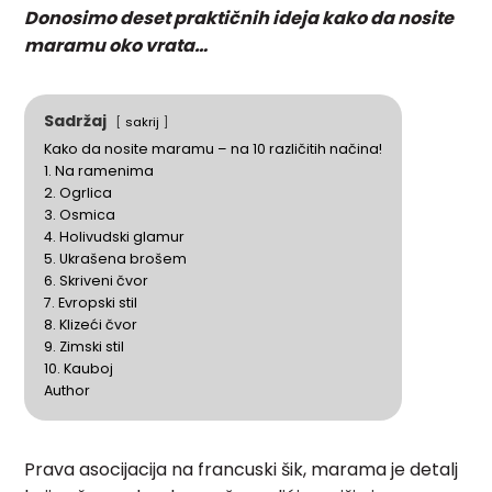
Donosimo deset praktičnih ideja kako da nosite
maramu oko vrata…
Sadržaj
sakrij
Kako da nosite maramu – na 10 različitih načina!
1. Na ramenima
2. Ogrlica
3. Osmica
4. Holivudski glamur
5. Ukrašena brošem
6. Skriveni čvor
7. Evropski stil
8. Klizeći čvor
9. Zimski stil
10. Kauboj
Author
Prava asocijacija na francuski šik, marama je detalj