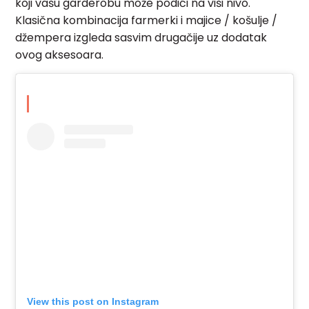
koji vašu garderobu može podići na viši nivo.
Klasična kombinacija farmerki i majice / košulje /
džempera izgleda sasvim drugačije uz dodatak
ovog aksesoara.
View this post on Instagram