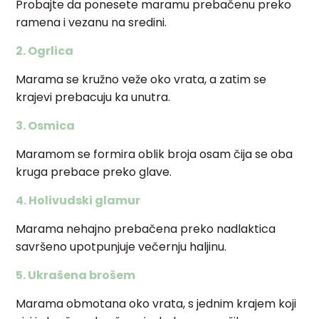
Probajte da ponesete maramu prebačenu preko
ramena i vezanu na sredini.
2. Ogrlica
Marama se kružno veže oko vrata, a zatim se
krajevi prebacuju ka unutra.
3. Osmica
Maramom se formira oblik broja osam čija se oba
kruga prebace preko glave.
4. Holivudski glamur
Marama nehajno prebačena preko nadlaktica
savršeno upotpunjuje večernju haljinu.
5. Ukrašena brošem
Marama obmotana oko vrata, s jednim krajem koji