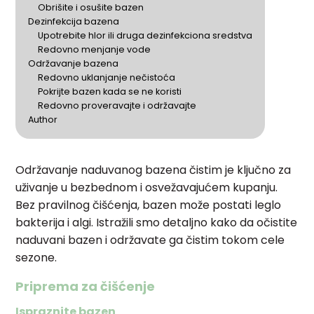
Obrišite i osušite bazen
Dezinfekcija bazena
Upotrebite hlor ili druga dezinfekciona sredstva
Redovno menjanje vode
Održavanje bazena
Redovno uklanjanje nečistoća
Pokrijte bazen kada se ne koristi
Redovno proveravajte i održavajte
Author
Održavanje naduvanog bazena čistim je ključno za
uživanje u bezbednom i osvežavajućem kupanju.
Bez pravilnog čišćenja, bazen može postati leglo
bakterija i algi. Istražili smo detaljno kako da očistite
naduvani bazen i održavate ga čistim tokom cele
sezone.
Priprema za čišćenje
Ispraznite bazen