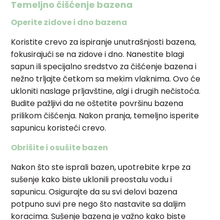
Temeljno čišćenje bazena
Operite zidove i dno bazena
Koristite crevo za ispiranje unutrašnjosti bazena,
fokusirajući se na zidove i dno. Nanestite blagi
sapun ili specijalno sredstvo za čišćenje bazena i
nežno trljajte četkom sa mekim vlaknima. Ovo će
ukloniti naslage prljavštine, algi i drugih nečistoća.
Budite pažljivi da ne oštetite površinu bazena
prilikom čišćenja. Nakon pranja, temeljno isperite
sapunicu koristeći crevo.
Obrišite i osušite bazen
Nakon što ste isprali bazen, upotrebite krpe za
sušenje kako biste uklonili preostalu vodu i
sapunicu. Osigurajte da su svi delovi bazena
potpuno suvi pre nego što nastavite sa daljim
koracima. Sušenje bazena je važno kako biste