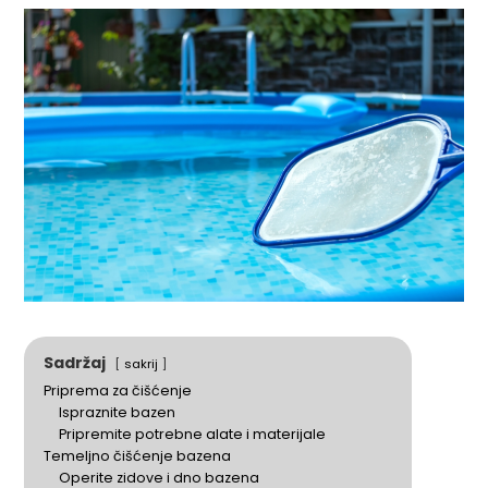
Sadržaj
sakrij
Priprema za čišćenje
Ispraznite bazen
Pripremite potrebne alate i materijale
Temeljno čišćenje bazena
Operite zidove i dno bazena