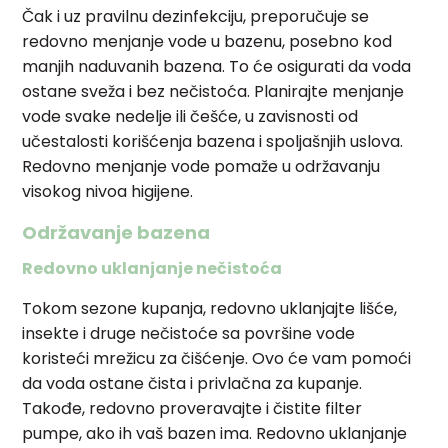
Čak i uz pravilnu dezinfekciju, preporučuje se
redovno menjanje vode u bazenu, posebno kod
manjih naduvanih bazena. To će osigurati da voda
ostane sveža i bez nečistoća. Planirajte menjanje
vode svake nedelje ili češće, u zavisnosti od
učestalosti korišćenja bazena i spoljašnjih uslova.
Redovno menjanje vode pomaže u održavanju
visokog nivoa higijene.
Održavanje bazena
Redovno uklanjanje nečistoća
Tokom sezone kupanja, redovno uklanjajte lišće,
insekte i druge nečistoće sa površine vode
koristeći mrežicu za čišćenje. Ovo će vam pomoći
da voda ostane čista i privlačna za kupanje.
Takođe, redovno proveravajte i čistite filter
pumpe, ako ih vaš bazen ima. Redovno uklanjanje