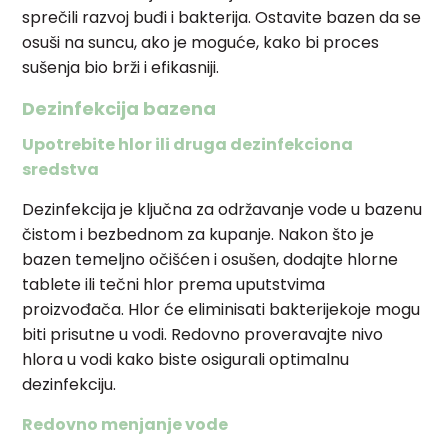
sprečili razvoj buđi i bakterija. Ostavite bazen da se
osuši na suncu, ako je moguće, kako bi proces
sušenja bio brži i efikasniji.
Dezinfekcija bazena
Upotrebite hlor ili druga dezinfekciona
sredstva
Dezinfekcija je ključna za održavanje vode u bazenu
čistom i bezbednom za kupanje. Nakon što je
bazen temeljno očišćen i osušen, dodajte hlorne
tablete ili tečni hlor prema uputstvima
proizvođača. Hlor će eliminisati bakterijekoje mogu
biti prisutne u vodi. Redovno proveravajte nivo
hlora u vodi kako biste osigurali optimalnu
dezinfekciju.
Redovno menjanje vode