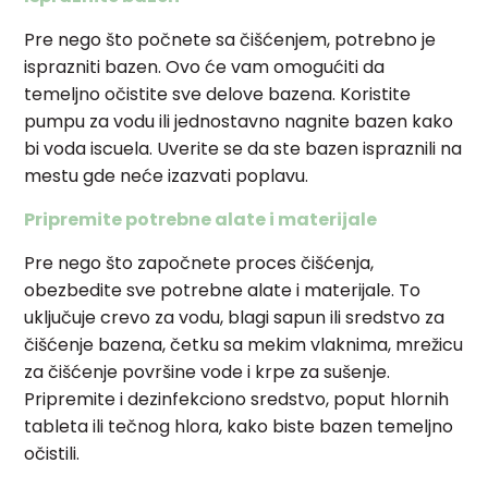
Pre nego što počnete sa čišćenjem, potrebno je
isprazniti bazen. Ovo će vam omogućiti da
temeljno očistite sve delove bazena. Koristite
pumpu za vodu ili jednostavno nagnite bazen kako
bi voda iscuela. Uverite se da ste bazen ispraznili na
mestu gde neće izazvati poplavu.
Pripremite potrebne alate i materijale
Pre nego što započnete proces čišćenja,
obezbedite sve potrebne alate i materijale. To
uključuje crevo za vodu, blagi sapun ili sredstvo za
čišćenje bazena, četku sa mekim vlaknima, mrežicu
za čišćenje površine vode i krpe za sušenje.
Pripremite i dezinfekciono sredstvo, poput hlornih
tableta ili tečnog hlora, kako biste bazen temeljno
očistili.