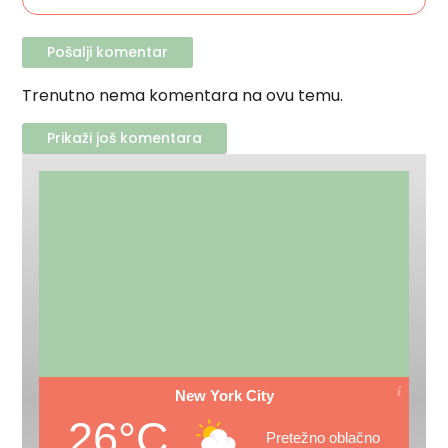
Trenutno nema komentara na ovu temu.
Prikaži još komentara
New York City
26°C
Pretežno oblačno