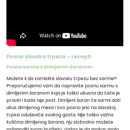
Posna slavska trpeza – recepti
Posna sarma s dimljenim šaranom
Možete li da zamislite slavsku trpezu bez sarme?
Preporučujemo vam da napravite posnu sarmu s
dimljenim šaranom koja je toliko ukusna da ćete je
praviti i kada nije post. Dimljeni šaran će sarmi dati
ukus dimljenog mesa i ovo posno jelo na slavskoj
trpezi oduševiće svakog gosta. Nije toliko važna
količina dimljenog šarana, nju slobodno možete
prilagoditi svom budžetu. Važno je da makar malo