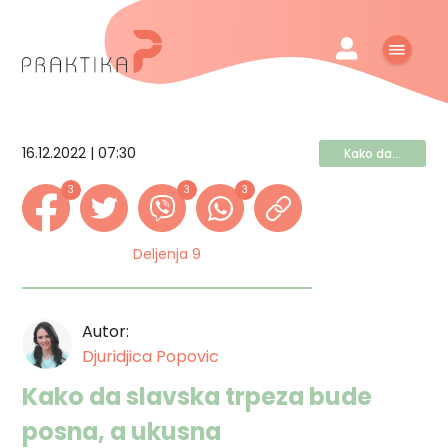
16.12.2022 | 07:30
Kako da...
3
3
3
Deljenja 9
Autor:
Djuridjica Popovic
Kako da slavska trpeza bude
posna, a ukusna