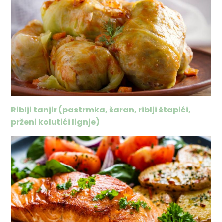
Riblji tanjir (pastrmka, šaran, riblji štapići,
prženi kolutići lignje)