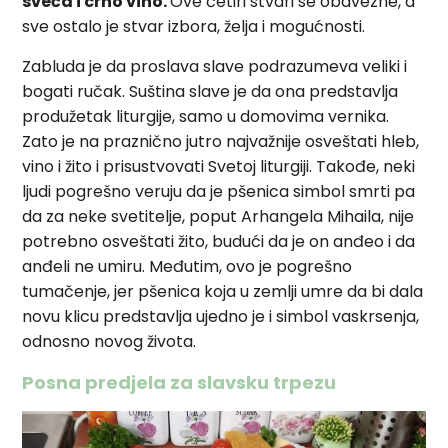
sveća i crno vino.
Ove četiri stvari se obavezne, a
sve ostalo je stvar izbora, želja i mogućnosti.
Zabluda je da proslava slave podrazumeva veliki i
bogati ručak. Suština slave je da ona predstavlja
produžetak liturgije, samo u domovima vernika.
Zato je na praznično jutro najvažnije osveštati hleb,
vino i žito i prisustvovati Svetoj liturgiji. Takođe, neki
ljudi pogrešno veruju da je pšenica simbol smrti pa
da za neke svetitelje, poput Arhangela Mihaila, nije
potrebno osveštati žito, budući da je on anđeo i da
anđeli ne umiru. Međutim, ovo je pogrešno
tumačenje, jer pšenica koja u zemlji umre da bi dala
novu klicu predstavlja ujedno je i simbol vaskrsenja,
odnosno novog života.
Posna predjela za slavsku trpezu