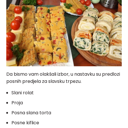
Da bismo vam olakšali izbor, u nastavku su predlozi
posnih predjela za slavsku trpezu.
Slani rolat
Proja
Posna slana torta
Posne kiflice