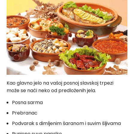
Kao glavno jelo na vašoj posnoj slavskoj trpezi
može se naći neko od predloženih jela.
Posna sarma
Prebranac
Podvarak s dimljenim šaranom i suvim šljivama
Punjene suve paprike