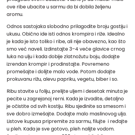
ove ribe ubacite u sarmu da bi dobila željenu
aromu.
Odnos sastojaka slobodno prilagodite broju gostiju i
ukusu. Obično ide isti odnos krompira i riže. Idealno
je kada je isto toliko i ribe, ali nije obavezno, kao što
smo već naveli. Izdinstajte 3–4 veće glavice crnog
luka na ulju i kada dobije zlatnožutu boju, dodajte
izrendan krompir i prodinstajte. Povremeno
promešajte i dolijte malo vode. Potom dodajte
prokuvanu rižu, alevu papriku, vegetu, biber i so.
Ribu stavite u foliju, prelijte uljem i desetak minuta je
pecite u zagrejanoj rerni. Kada je izvadite, detaljno
je očistite od svih kostiju. Ribu sjedinite sa smesom i
sve dobro izmešajte. Dodajte malo maslinovog ulja.
Listove kupusa pripremite za sarmu, filujte i ređajte
u pleh. Kada je sve gotovo, pleh nalijte vodom.