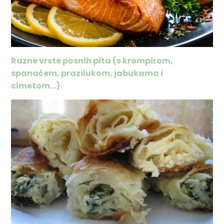
Razne vrste posnih pita (s krompirom,
spanaćem, prazilukom, jabukama i
cimetom…)