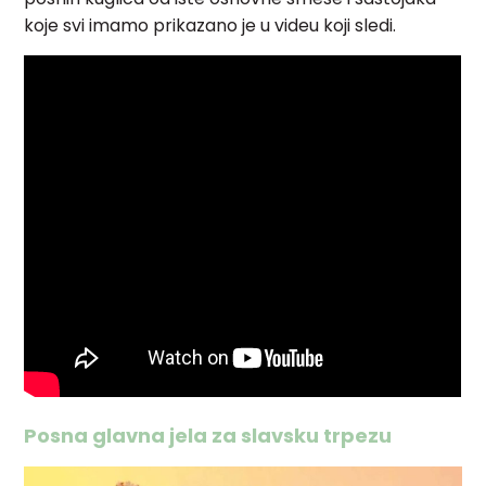
koje svi imamo prikazano je u videu koji sledi.
Posna glavna jela za slavsku trpezu