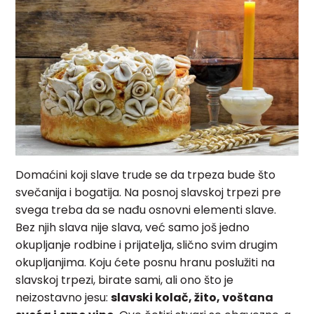
Domaćini koji slave trude se da trpeza bude što
svečanija i bogatija. Na posnoj slavskoj trpezi pre
svega treba da se nađu osnovni elementi slave.
Bez njih slava nije slava, već samo još jedno
okupljanje rodbine i prijatelja, slično svim drugim
okupljanjima. Koju ćete posnu hranu poslužiti na
slavskoj trpezi, birate sami, ali ono što je
neizostavno jesu:
slavski kolač, žito, voštana