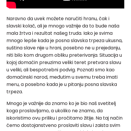
Naravno da uvek možete naručiti hranu, čak i
slavski kolač, ali je mnogo važnije da to bude naša
mala žrtva i rezultat našeg truda. Iako je svima
mnogo lepše kada je posna slavska trpeza ukusna,
suština slave nije u hrani, posebno ne u prejedanju,
niti bilo kom drugom obliku preterivanja. Situacija u
kojoj domaćin preuzima veliki teret pretvara slavu
u veliki, ali bespotrebni podvig. Poznati smo kao
domaćinski narod, međutim u svemu treba imati
meru, a posebno kada je u pitanju posna slavska
trpeza.
Mnogo je važnije da znamo ko je bio naš svetitelj
koga proslavljamo, a ukoliko ne znamo, da
iskoristimo ovu priliku i pročitamo žitije. Na taj način
ćemo dostojanstveno proslaviti slavu i zaista svim