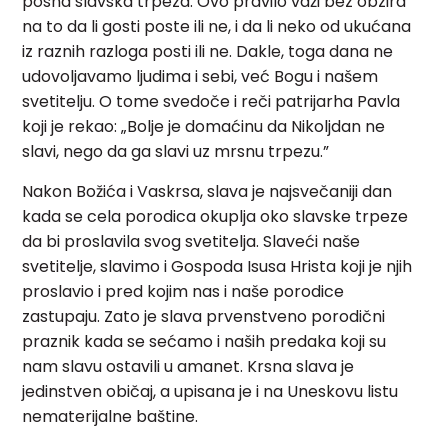
posna slavska trpeza. Ovo pravilo važi bez obzira
na to da li gosti poste ili ne, i da li neko od ukućana
iz raznih razloga posti ili ne. Dakle, toga dana ne
udovoljavamo ljudima i sebi, već Bogu i našem
svetitelju. O tome svedoče i reči patrijarha Pavla
koji je rekao: „Bolje je domaćinu da Nikoljdan ne
slavi, nego da ga slavi uz mrsnu trpezu.”
Nakon Božića i Vaskrsa, slava je najsvečaniji dan
kada se cela porodica okuplja oko slavske trpeze
da bi proslavila svog svetitelja. Slaveći naše
svetitelje, slavimo i Gospoda Isusa Hrista koji je njih
proslavio i pred kojim nas i naše porodice
zastupaju. Zato je slava prvenstveno porodični
praznik kada se sećamo i naših predaka koji su
nam slavu ostavili u amanet. Krsna slava je
jedinstven običaj, a upisana je i na Uneskovu listu
nematerijalne baštine.