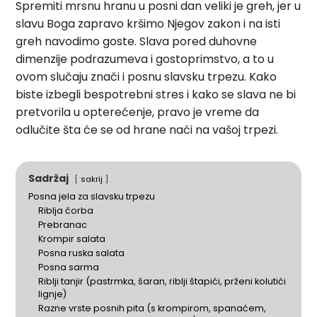
Spremiti mrsnu hranu u posni dan veliki je greh, jer u
slavu Boga zapravo kršimo Njegov zakon i na isti
greh navodimo goste. Slava pored duhovne
dimenzije podrazumeva i gostoprimstvo, a to u
ovom slučaju znači i posnu slavsku trpezu. Kako
biste izbegli bespotrebni stres i kako se slava ne bi
pretvorila u opterećenje, pravo je vreme da
odlučite šta će se od hrane naći na vašoj trpezi.
Sadržaj
sakrij
Posna jela za slavsku trpezu
Riblja čorba
Prebranac
Krompir salata
Posna ruska salata
Posna sarma
Riblji tanjir (pastrmka, šaran, riblji štapići, prženi kolutići
lignje)
Razne vrste posnih pita (s krompirom, spanaćem,