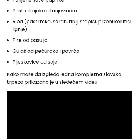
Pasta ili njoke s tunjevinom
Riba (pastrmka, šaran, riblji štapići, prženi kolutići
lignje)
Pire od pasulja
Gulaš od pečuraka i povrća
Pljeskavice od soje
Kako može da izgleda jedna kompletna slavska
trpeza prikazano je u sledećem videu