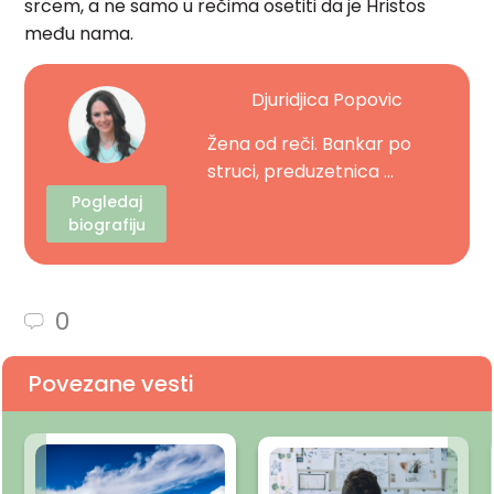
srcem, a ne samo u rečima osetiti da je Hristos
među nama.
Djuridjica Popovic
Žena od reči. Bankar po
struci, preduzetnica ...
Pogledaj
biografiju
0
Povezane vesti