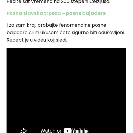
Pecite sat vremena na 200 stepeni Celzijusa.
Posna slavska trpeza – posne bajadere
I za sam kraj, probajte fenomenalne posne
bajadere čijim ukusom ćete sigurno biti oduševljeni.
Recept je u videu koji sledi.