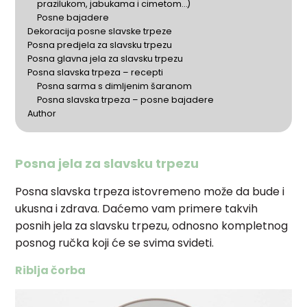
prazilukom, jabukama i cimetom…)
Posne bajadere
Dekoracija posne slavske trpeze
Posna predjela za slavsku trpezu
Posna glavna jela za slavsku trpezu
Posna slavska trpeza – recepti
Posna sarma s dimljenim šaranom
Posna slavska trpeza – posne bajadere
Author
Posna jela za slavsku trpezu
Posna slavska trpeza istovremeno može da bude i
ukusna i zdrava. Daćemo vam primere takvih
posnih jela za slavsku trpezu, odnosno kompletnog
posnog ručka koji će se svima svideti.
Riblja čorba