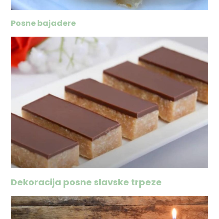
Posne bajadere
Dekoracija posne slavske trpeze