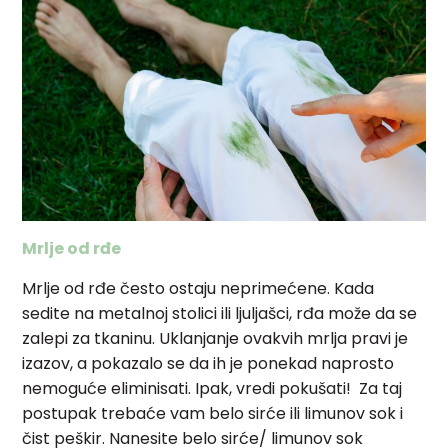
Mrlje od rđe
Mrlje od rđe često ostaju neprimećene. Kada
sedite na metalnoj stolici ili ljuljašci, rđa može da se
zalepi za tkaninu. Uklanjanje ovakvih mrlja pravi je
izazov, a pokazalo se da ih je ponekad naprosto
nemoguće eliminisati. Ipak, vredi pokušati! Za taj
postupak trebaće vam belo sirće ili limunov sok i
čist peškir. Nanesite belo sirće/ limunov sok