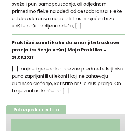
sveže i puni samopouzdanja, ali odjednom
primetimo fleke na odeći od dezodoransa. Fleke
od dezodoransa mogu biti frustrirajuće i brzo
unište našu omiljenu odeću, […]
Praktični saveti kako da smanjite troškove
pranja i sušenja veša | Moja Praktika
-
29.08.2023
[…] majice i generalno odevne predmete koji nisu
puno zaprljani ili uflekani i koji ne zahtevaju
dubinsko čišćenje, koristite brzi ciklus pranja. On
traje znatno kraće od […]
Prikaži još komentara