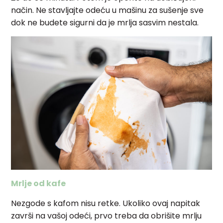
način. Ne stavljajte odeću u mašinu za sušenje sve
dok ne budete sigurni da je mrlja sasvim nestala.
Mrlje od kafe
Nezgode s kafom nisu retke. Ukoliko ovaj napitak
završi na vašoj odeći, prvo treba da obrišite mrlju