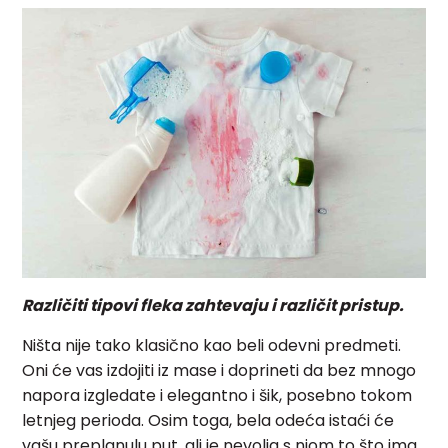
Različiti tipovi fleka zahtevaju i različit pristup.
Ništa nije tako klasično kao beli odevni predmeti.
Oni će vas izdojiti iz mase i doprineti da bez mnogo
napora izgledate i elegantno i šik, posebno tokom
letnjeg perioda. Osim toga, bela odeća istaći će
vašu preplanulu put, ali je nevolja s njom to što ima