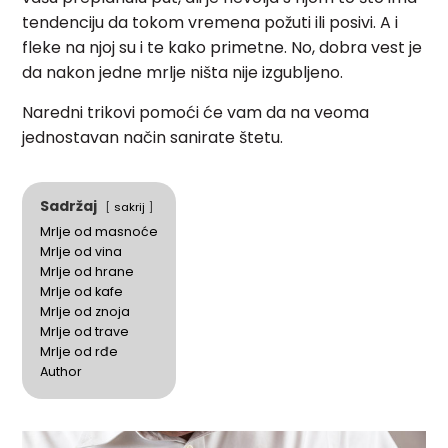
tendenciju da tokom vremena požuti ili posivi. A i
fleke na njoj su i te kako primetne. No, dobra vest je
da nakon jedne mrlje ništa nije izgubljeno.
Naredni trikovi pomoći će vam da na veoma
jednostavan način sanirate štetu.
Sadržaj
sakrij
Mrlje od masnoće
Mrlje od vina
Mrlje od hrane
Mrlje od kafe
Mrlje od znoja
Mrlje od trave
Mrlje od rđe
Author