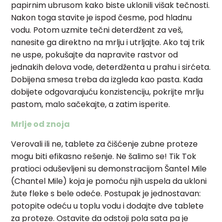
papirnim ubrusom kako biste uklonili višak tečnosti.
Nakon toga stavite je ispod česme, pod hladnu
vodu. Potom uzmite tečni deterdžent za veš,
nanesite ga direktno na mrlju i utrljajte. Ako taj trik
ne uspe, pokušajte da napravite rastvor od
jednakih delova vode, deterdženta u prahu i sirćeta.
Dobijena smesa treba da izgleda kao pasta. Kada
dobijete odgovarajuću konzistenciju, pokrijte mrlju
pastom, malo sačekajte, a zatim isperite.
Mrlje od znoja
Verovali ili ne, tablete za čišćenje zubne proteze
mogu biti efikasno rešenje. Ne šalimo se! Tik Tok
pratioci oduševljeni su demonstracijom Šantel Mile
(Chantel Mile) koja je pomoću njih uspela da ukloni
žute fleke s bele odeće. Postupak je jednostavan:
potopite odeću u toplu vodu i dodajte dve tablete
za proteze. Ostavite da odstoji pola sata pa je