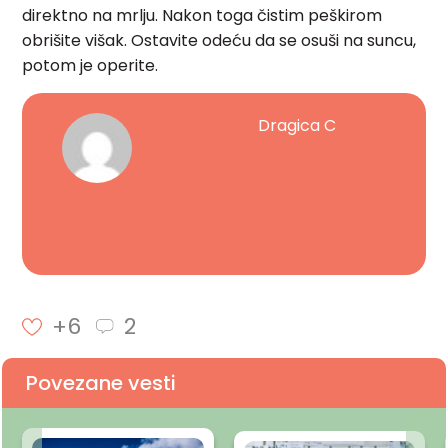
direktno na mrlju. Nakon toga čistim peškirom
obrišite višak. Ostavite odeću da se osuši na suncu,
potom je operite.
Dragica C
+6
2
Povezane vesti