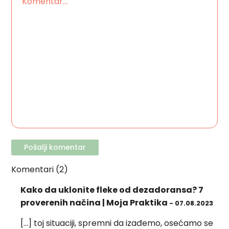
Komentari (2)
Kako da uklonite fleke od dezadoransa? 7
proverenih načina | Moja Praktika
- 07.08.2023
[…] toj situaciji, spremni da izađemo, osećamo se