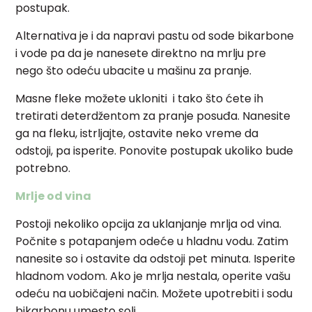
postupak.
Alternativa je i da napravi pastu od sode bikarbone
i vode pa da je nanesete direktno na mrlju pre
nego što odeću ubacite u mašinu za pranje.
Masne fleke možete ukloniti i tako što ćete ih
tretirati deterdžentom za pranje posuđa. Nanesite
ga na fleku, istrljajte, ostavite neko vreme da
odstoji, pa isperite. Ponovite postupak ukoliko bude
potrebno.
Mrlje od vina
Postoji nekoliko opcija za uklanjanje mrlja od vina.
Počnite s potapanjem odeće u hladnu vodu. Zatim
nanesite so i ostavite da odstoji pet minuta. Isperite
hladnom vodom. Ako je mrlja nestala, operite vašu
odeću na uobičajeni način. Možete upotrebiti i sodu
bikarbonu umesto soli.