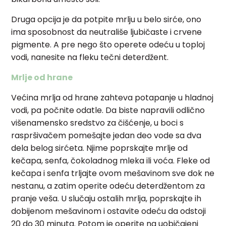
Druga opcija je da potpite mrlju u belo sirće, ono
ima sposobnost da neutrališe ljubičaste i crvene
pigmente. A pre nego što operete odeću u toploj
vodi, nanesite na fleku tečni deterdžent.
Mrlje od hrane
Većina mrlja od hrane zahteva potapanje u hladnoj
vodi, pa počnite odatle. Da biste napravili odlično
višenamensko sredstvo za čišćenje, u boci s
raspršivačem pomešajte jedan deo vode sa dva
dela belog sirćeta. Njime poprskajte mrlje od
kečapa, senfa, čokoladnog mleka ili voća. Fleke od
kečapa i senfa trljajte ovom mešavinom sve dok ne
nestanu, a zatim operite odeću deterdžentom za
pranje veša. U slučaju ostalih mrlja, poprskajte ih
dobijenom mešavinom i ostavite odeću da odstoji
20 do 30 minuta. Potom je operite na uobičajeni