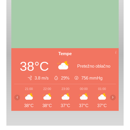
Tempe
38°C
Pretežno oblačno
3.8 m/s
29%
756
mmHg
21:00
22:00
23:00
00:00
01:00
02:00
‹
›
38°C
38°C
37°C
37°C
37°C
36°C