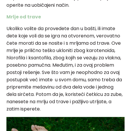
operite na uobičajeni način.
Mrlje od trave
Ukoliko volite da provedete dan u bašti, ili imate
dete koje voli da se igra na otvorenom, verovatno
ćete morati da se nosite i s mrljama od trave. Ove
mrlje je prilično teško ukloniti zbog karotenoida,
hlorofila i ksantofila, zbog kojih se vezuju za vlakna,
posebno pamučna. Međutim, i za ovaj problem
postoji rešenje. Sve što vam je neophodno za ovaj
postupak već imate u svom domu, samo treba da
pripremite mešavinu od dva dela vode i jednog
dela sirćeta. Potom da je, koristeći četkicu za zube,
nanesete na mrlju od trave i pažljivo utrljate, a
zatim isperete.