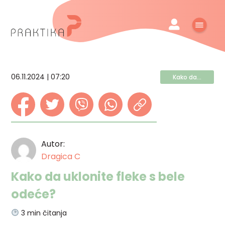
06.11.2024 | 07:20
Kako da...
Autor:
Dragica C
Kako da uklonite fleke s bele
odeće?
3
min čitanja