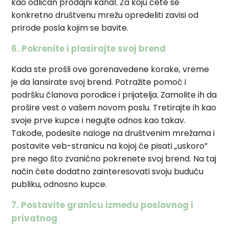
kao odličan prodajni kanal. Za koju ćete se
konkretno društvenu mrežu opredeliti zavisi od
prirode posla kojim se bavite.
6. Pokrenite i plasirajte svoj brend
Kada ste prošli ove gorenavedene korake, vreme
je da lansirate svoj brend. Potražite pomoć i
podršku članova porodice i prijatelja. Zamolite ih da
prošire vest o vašem novom poslu. Tretirajte ih kao
svoje prve kupce i negujte odnos kao takav.
Takođe, podesite naloge na društvenim mrežama i
postavite veb-stranicu na kojoj će pisati „uskoro”
pre nego što zvanično pokrenete svoj brend. Na taj
način ćete dodatno zainteresovati svoju buduću
publiku, odnosno kupce.
7. Postavite granicu između poslovnog i
privatnog