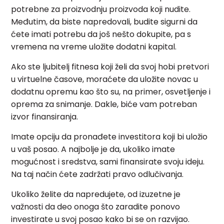
potrebne za proizvodnju proizvoda koji nudite.
Međutim, da biste napredovali, budite sigurni da
ćete imati potrebu da još nešto dokupite, pa s
vremena na vreme uložite dodatni kapital.
Ako ste ljubitelj fitnesa koji želi da svoj hobi pretvori
u virtuelne časove, moraćete da uložite novac u
dodatnu opremu kao što su, na primer, osvetljenje i
oprema za snimanje. Dakle, biće vam potreban
izvor finansiranja.
Imate opciju da pronađete investitora koji bi uložio
u vaš posao. A najbolje je da, ukoliko imate
mogućnost i sredstva, sami finansirate svoju ideju.
Na taj način ćete zadržati pravo odlučivanja.
Ukoliko želite da napredujete, od izuzetne je
važnosti da deo onoga što zaradite ponovo
investirate u svoj posao kako bi se on razvijao.