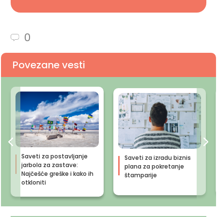
0
Povezane vesti
Saveti za postavljanje
Saveti za izradu biznis
jarbola za zastave:
plana za pokretanje
Najčešće greške i kako ih
štamparije
otkloniti