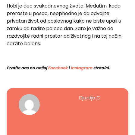
Hobi je deo svakodnevnog života. Međutim, kada
preraste u posao, neophodno je da odvojite
privatan život od poslovnog kako ne biste upali u
zamku da radite po ceo dan. Zato je važno da
razdvojite radni prostor od životnog i na taj način
održite balans.
Pratite nas na našoj
Facebook
i
Instagram
stranici.
Djurdja C