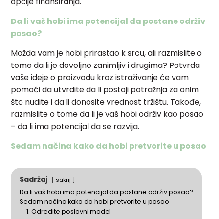
opcije finansiranja.
Da li vaš hobi ima potencijal da postane održiv
posao?
Možda vam je hobi prirastao k srcu, ali razmislite o
tome da li je dovoljno zanimljiv i drugima? Potvrda
vaše ideje o proizvodu kroz istraživanje će vam
pomoći da utvrdite da li postoji potražnja za onim
što nudite i da li donosite vrednost tržištu. Takođe,
razmislite o tome da li je vaš hobi održiv kao posao
– da li ima potencijal da se razvija.
Sedam načina kako da hobi pretvorite u posao
Sadržaj
sakrij
Da li vaš hobi ima potencijal da postane održiv posao?
Sedam načina kako da hobi pretvorite u posao
1. Odredite poslovni model