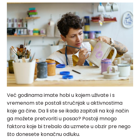
Već godinama imate hobi u kojem uživate i s
vremenom ste postali stručnjak u aktivnostima
koje ga čine. Da li ste se ikada zapitali na koji način
ga možete pretvoriti u posao? Postoji mnogo
faktora koje bi trebalo da uzmete u obzir pre nego
što donesete konačnu odluku.