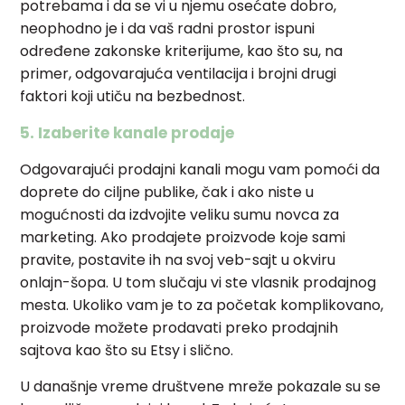
potrebama i da se vi u njemu osećate dobro,
neophodno je i da vaš radni prostor ispuni
određene zakonske kriterijume, kao što su, na
primer, odgovarajuća ventilacija i brojni drugi
faktori koji utiču na bezbednost.
5. Izaberite kanale prodaje
Odgovarajući prodajni kanali mogu vam pomoći da
doprete do ciljne publike, čak i ako niste u
mogućnosti da izdvojite veliku sumu novca za
marketing. Ako prodajete proizvode koje sami
pravite, postavite ih na svoj veb-sajt u okviru
onlajn-šopa. U tom slučaju vi ste vlasnik prodajnog
mesta. Ukoliko vam je to za početak komplikovano,
proizvode možete prodavati preko prodajnih
sajtova kao što su Etsy i slično.
U današnje vreme društvene mreže pokazale su se