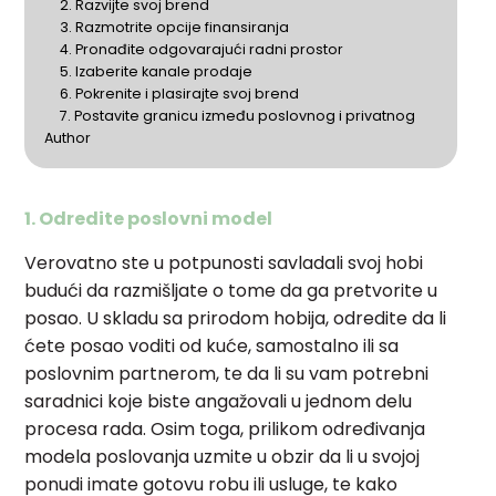
2. Razvijte svoj brend
3. Razmotrite opcije finansiranja
4. Pronađite odgovarajući radni prostor
5. Izaberite kanale prodaje
6. Pokrenite i plasirajte svoj brend
7. Postavite granicu između poslovnog i privatnog
Author
1. Odredite poslovni model
Verovatno ste u potpunosti savladali svoj hobi
budući da razmišljate o tome da ga pretvorite u
posao. U skladu sa prirodom hobija, odredite da li
ćete posao voditi od kuće, samostalno ili sa
poslovnim partnerom, te da li su vam potrebni
saradnici koje biste angažovali u jednom delu
procesa rada. Osim toga, prilikom određivanja
modela poslovanja uzmite u obzir da li u svojoj
ponudi imate gotovu robu ili usluge, te kako