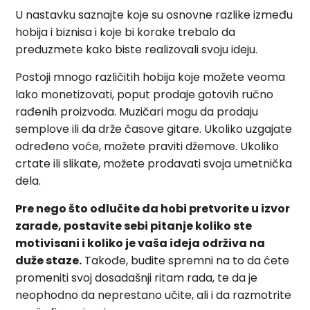
U nastavku saznajte koje su osnovne razlike između
hobija i biznisa i koje bi korake trebalo da
preduzmete kako biste realizovali svoju ideju.
Postoji mnogo različitih hobija koje možete veoma
lako monetizovati, poput prodaje gotovih ručno
rađenih proizvoda. Muzičari mogu da prodaju
semplove ili da drže časove gitare. Ukoliko uzgajate
određeno voće, možete praviti džemove. Ukoliko
crtate ili slikate, možete prodavati svoja umetnička
dela.
Pre nego što odlučite da hobi pretvorite u izvor
zarade, postavite sebi pitanje koliko ste
motivisani i koliko je vaša ideja održiva na
duže staze.
Takođe, budite spremni na to da ćete
promeniti svoj dosadašnji ritam rada, te da je
neophodno da neprestano učite, ali i da razmotrite