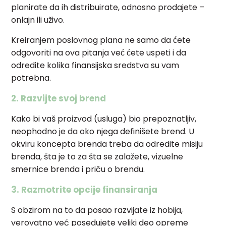
planirate da ih distribuirate, odnosno prodajete –
onlajn ili uživo.
Kreiranjem poslovnog plana ne samo da ćete
odgovoriti na ova pitanja već ćete uspeti i da
odredite kolika finansijska sredstva su vam
potrebna.
2. Razvijte svoj brend
Kako bi vaš proizvod (usluga) bio prepoznatljiv,
neophodno je da oko njega definišete brend. U
okviru koncepta brenda treba da odredite misiju
brenda, šta je to za šta se zalažete, vizuelne
smernice brenda i priču o brendu.
3. Razmotrite opcije finansiranja
S obzirom na to da posao razvijate iz hobija,
verovatno već posedujete veliki deo opreme