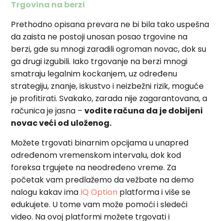
Trgovina na berzi
Prethodno opisana prevara ne bi bila tako uspešna
da zaista ne postoji unosan posao trgovine na
berzi, gde su mnogi zaradili ogroman novac, dok su
ga drugi izgubili. Iako trgovanje na berzi mnogi
smatraju legalnim kockanjem, uz određenu
strategiju, znanje, iskustvo i neizbežni rizik, moguće
je profitirati. Svakako, zarada nije zagarantovana, a
računica je jasna
–
vodite računa da je dobijeni
novac veći od uloženog.
Možete trgovati binarnim opcijama u unapred
određenom vremenskom intervalu, dok kod
foreksa trgujete na neodređeno vreme. Za
početak vam predlažemo da vežbate na demo
nalogu kakav ima
IQ Option
platforma i više se
edukujete. U tome vam može pomoći i sledeći
video. Na ovoj platformi možete trgovati i