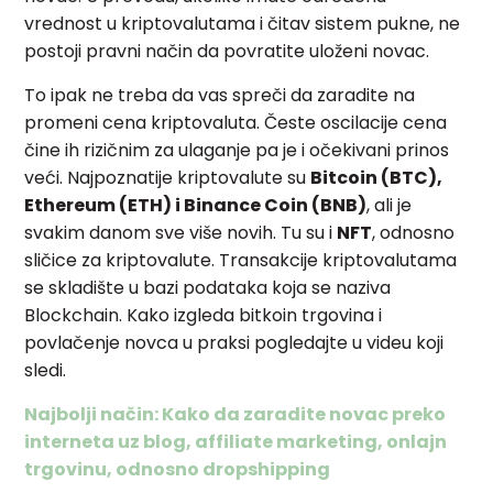
vrednost u kriptovalutama i čitav sistem pukne, ne
postoji pravni način da povratite uloženi novac.
To ipak ne treba da vas spreči da zaradite na
promeni cena kriptovaluta. Česte oscilacije cena
čine ih rizičnim za ulaganje pa je i očekivani prinos
veći. Najpoznatije kriptovalute su
Bitcoin (BTC),
Ethereum (ETH) i Binance Coin (BNB)
, ali je
svakim danom sve više novih. Tu su i
NFT
, odnosno
sličice za kriptovalute. Transakcije kriptovalutama
se skladište u bazi podataka koja se naziva
Blockchain. Kako izgleda bitkoin trgovina i
povlačenje novca u praksi pogledajte u videu koji
sledi.
Najbolji način: Kako da zaradite novac preko
interneta uz blog, affiliate marketing, onlajn
trgovinu, odnosno dropshipping