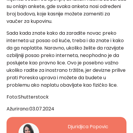
su onlajn ankete, gde svaka anketa nosi određeni
broj bodova, koje kasnije možete zameniti za
vaučer za kupovinu.
Sada kada znate kako da zaradite novac preko
interneta uz posao od kuće, treba i da znate i kako
da ga naplatite. Naravno, ukoliko želite da razvijate
ozbiljniji posao preko interneta, neophodno je da
poslujete kao pravno lice. Ovo je posebno važno
ukoliko radite za inostrano tržište, jer devizne prilive
prati Poreska uprava i možete da budete u
problemu ako naplatu obavljate kao fizičko lice.
Foto:Shutterstock
Ažurirano:03.07.2024
Djuridjica Popovic