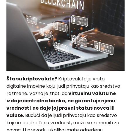
Šta su kriptovalute?
Kriptovaluta je vrsta
digitalne imovine koju ljudi prihvataju kao sredstvo
razmene. Važno je znati da
virtuelnu valutu ne
izdaje centralna banka, ne garantuje njenu
vrednost i ne daje joj pravni status novca ili
valute.
Budući da je ljudi prihvataju kao sredstvo
koje ima određenu vrednost, može se zameniti za
novac. U prevodu, ukoliko imate određenu