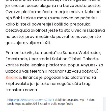
jer unosan posao ulaganja na berzu zaista postoji.
Ovakve platforme često menjaju nazive. Neke od
njih čak i isplate manju sumu novca na početku
kako bi stekli poverenje i došli do preporuka.
Otežavajuća okolnost jeste to što u većini slučajeva
ne postoji pravni način da povratite novac jer ste
ga svojom voljom uložili.
Primeri takvih „kompanija” su Senexa, Webtrader,
Emextrade, Upertrade i Solution Global. Takođe,
koriste neke legalne platforme, poput AnyDesk za
ulazak u vaš telefon ili računar (uz vašu dozvolu) i
Binance
. Binance je pogodan kao platforma za
kriptovalute jer je tako nemoguće ući u trag
transferu novca.