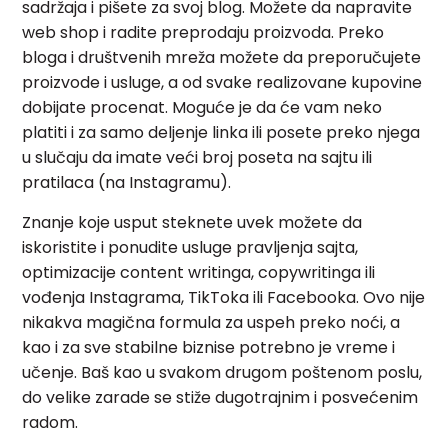
sadržaja i pišete za svoj blog. Možete da napravite
web shop i radite preprodaju proizvoda. Preko
bloga i društvenih mreža možete da preporučujete
proizvode i usluge, a od svake realizovane kupovine
dobijate procenat. Moguće je da će vam neko
platiti i za samo deljenje linka ili posete preko njega
u slučaju da imate veći broj poseta na sajtu ili
pratilaca (na Instagramu).
Znanje koje usput steknete uvek možete da
iskoristite i ponudite usluge pravljenja sajta,
optimizacije content writinga, copywritinga ili
vođenja Instagrama, TikToka ili Facebooka. Ovo nije
nikakva magična formula za uspeh preko noći, a
kao i za sve stabilne biznise potrebno je vreme i
učenje. Baš kao u svakom drugom poštenom poslu,
do velike zarade se stiže dugotrajnim i posvećenim
radom.