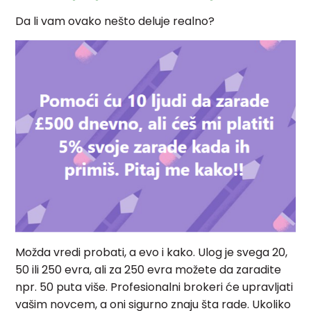
Da li vam ovako nešto deluje realno?
Možda vredi probati, a evo i kako. Ulog je svega 20,
50 ili 250 evra, ali za 250 evra možete da zaradite
npr. 50 puta više. Profesionalni brokeri će upravljati
vašim novcem, a oni sigurno znaju šta rade. Ukoliko