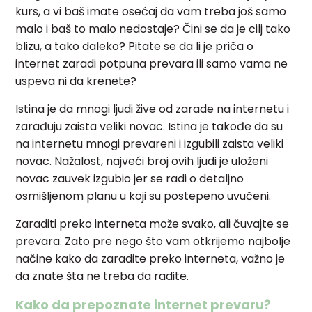
kurs, a vi baš imate osećaj da vam treba još samo
malo i baš to malo nedostaje? Čini se da je cilj tako
blizu, a tako daleko? Pitate se da li je priča o
internet zaradi potpuna prevara ili samo vama ne
uspeva ni da krenete?
Istina je da mnogi ljudi žive od zarade na internetu i
zarađuju zaista veliki novac. Istina je takođe da su
na internetu mnogi prevareni i izgubili zaista veliki
novac. Nažalost, najveći broj ovih ljudi je uloženi
novac zauvek izgubio jer se radi o detaljno
osmišljenom planu u koji su postepeno uvučeni.
Zaraditi preko interneta može svako, ali čuvajte se
prevara. Zato pre nego što vam otkrijemo najbolje
načine kako da zaradite preko interneta, važno je
da znate šta ne treba da radite.
Kako da prepoznate internet prevaru?