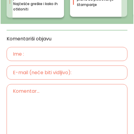
Najčešće greške i kako ih
štamparije
otkloniti
Komentariši objavu