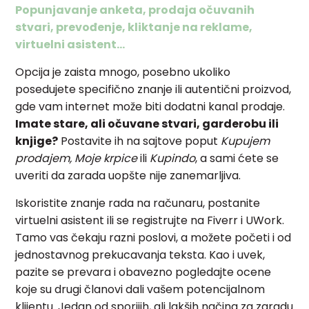
Popunjavanje anketa, prodaja očuvanih
stvari, prevođenje, kliktanje na reklame,
virtuelni asistent…
Opcija je zaista mnogo, posebno ukoliko
posedujete specifično znanje ili autentični proizvod,
gde vam internet može biti dodatni kanal prodaje.
Imate stare, ali očuvane stvari, garderobu ili
knjige?
Postavite ih na sajtove poput
Kupujem
prodajem, Moje krpice
ili
Kupindo
, a sami ćete se
uveriti da zarada uopšte nije zanemarljiva.
Iskoristite znanje rada na računaru, postanite
virtuelni asistent ili se registrujte na Fiverr i UWork.
Tamo vas čekaju razni poslovi, a možete početi i od
jednostavnog prekucavanja teksta. Kao i uvek,
pazite se prevara i obavezno pogledajte ocene
koje su drugi članovi dali vašem potencijalnom
klijentu. Jedan od sporijih, ali lakših načina za zaradu