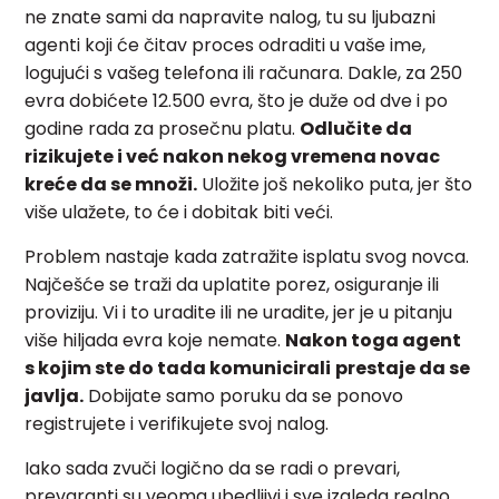
ne znate sami da napravite nalog, tu su ljubazni
agenti koji će čitav proces odraditi u vaše ime,
logujući s vašeg telefona ili računara. Dakle, za 250
evra dobićete 12.500 evra, što je duže od dve i po
godine rada za prosečnu platu.
Odlučite da
rizikujete i već nakon nekog vremena novac
kreće da se množi.
Uložite još nekoliko puta, jer što
više ulažete, to će i dobitak biti veći.
Problem nastaje kada zatražite isplatu svog novca.
Najčešće se traži da uplatite porez, osiguranje ili
proviziju. Vi i to uradite ili ne uradite, jer je u pitanju
više hiljada evra koje nemate.
Nakon toga agent
s kojim ste do tada komunicirali
prestaje da se
javlja.
Dobijate samo poruku da se ponovo
registrujete i verifikujete svoj nalog.
Iako sada zvuči logično da se radi o prevari,
prevaranti su veoma ubedljivi i sve izgleda realno