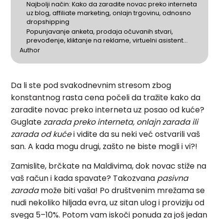
Najbolji način: Kako da zaradite novac preko interneta
uz blog, affiliate marketing, onlajn trgovinu, odnosno
dropshipping
Popunjavanje anketa, prodaja očuvanih stvari,
prevođenje, kliktanje na reklame, virtuelni asistent…
Author
Da li ste pod svakodnevnim stresom zbog
konstantnog rasta cena počeli da tražite kako da
zaradite novac preko interneta uz posao od kuće?
Guglate
zarada preko interneta, onlajn zarada ili
zarada od kuće
i vidite da su neki već ostvarili vaš
san. A kada mogu drugi, zašto ne biste mogli i vi?!
Zamislite, brčkate na Maldivima, dok novac stiže na
vaš račun i kada spavate? Takozvana
pasivna
zarada
može biti vaša! Po društvenim mrežama se
nudi nekoliko hiljada evra, uz sitan ulog i proviziju od
svega 5–10%. Potom vam iskoči ponuda za još jedan