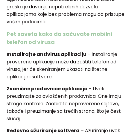
greška je davanje nepotrebnih dozvola
aplikacijama koje bez problema mogu da pristupe
vašim podacima.
Pet saveta kako da sačuvate mobilni
telefon od virusa
Instalirajte antivirus aplikaciju
– instaliranje
proverene aplikacije može da zaštiti telefon od
virusa, jer će skeniranjem ukazati na štetne
aplikacije i softvere.
Zvanične prodavnice aplikacija
– Uvek
preuzimajte za ovlašćenih prodavnica. One imaju
stroge kontrole. Zaobiđite neproverene sajtove,
takođe i preuzimanje sa trećih strana, što je čest
slučaj.
Redovno ažuriranje softvera
– Ažuriranje uvek