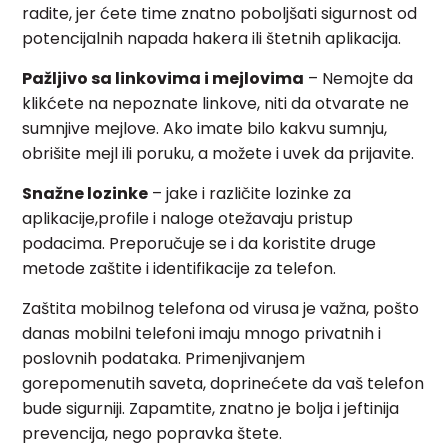
radite, jer ćete time znatno poboljšati sigurnost od
potencijalnih napada hakera ili štetnih aplikacija.
Pažljivo sa linkovima i mejlovima
– Nemojte da
klikćete na nepoznate linkove, niti da otvarate ne
sumnjive mejlove. Ako imate bilo kakvu sumnju,
obrišite mejl ili poruku, a možete i uvek da prijavite.
Snažne lozinke
– jake i različite lozinke za
aplikacije,profile i naloge otežavaju pristup
podacima. Preporučuje se i da koristite druge
metode zaštite i identifikacije za telefon.
Zaštita mobilnog telefona od virusa je važna, pošto
danas mobilni telefoni imaju mnogo privatnih i
poslovnih podataka. Primenjivanjem
gorepomenutih saveta, doprinećete da vaš telefon
bude sigurniji. Zapamtite, znatno je bolja i jeftinija
prevencija, nego popravka štete.