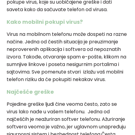
pokupe virus, koje su uobičajene greške i dati
saveta kako da sačuvate telefon od virusa.
Kako mobilni pokupi virus?
Virus na mobilnom telefonu može dospeti na razne
načine. Jedna od čestih situacija je preuzimanje
neproverenih aplikacija i softvera od nepoznatih
izvora. Takođe, otvaranje spam e-pošte, klikom na
sumnjive linkove i poseta nesigurnim portalima i
sajtovima. Sve pomenute stvari izlažu vaš mobilni
telefon riziku da će pokupiti nekakav virus.
Najčešće greške
Pojedine greške ljudi čine veoma često, zato se
virus lako nađe u vašem telefonu. Jedna od
najčešćih je neažuriran softver telefonu. Ažuriranje
softvera veoma je važno, jer uglavnom unapređuju
sigurnosni sistem i bezbednost telefona.Česta