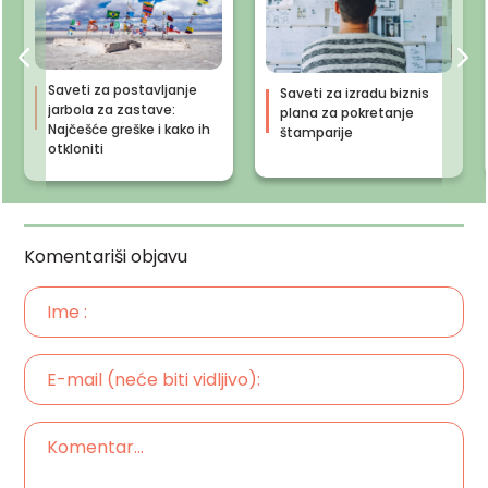
Saveti za postavljanje
Saveti za izradu biznis
jarbola za zastave:
plana za pokretanje
Najčešće greške i kako ih
štamparije
otkloniti
Komentariši objavu