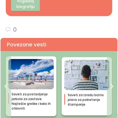
Pogledaj
biografiju
0
Povezane vesti
Saveti za postavljanje
Saveti za izradu biznis
jarbola za zastave:
plana za pokretanje
Najčešće greške i kako ih
štamparije
otkloniti