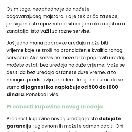
Osim toga, neophodno je da nađete
odgovarajućeg majstora. To je tek priča za sebe,
jer sigurno ste upoznati sa situacijom oko majstora i
zanatalija. Isto važi i za razne servise.
Još jedna mana popravke uređaja može biti
vrijeme koje se troši na pronalaženje kvalificiranog
servisera. Ako servis ne može brzo popraviti uređaj,
možete ostati bez uređaja na duže vrijeme. Može se
desiti da bez uređaja ostanete duže vreme, a to
mnogim predstavlja problem. Imajte na umu da se
samo
dijagnostika naplaćuje od 500 do 1000
dinara
. Ponekad i više.
Prednosti kupovine novog uređaja
Prednost kupovine novog uređaja je što
dobijate
garanciju
i uglavnom ih možete odmah dobiti. Oni