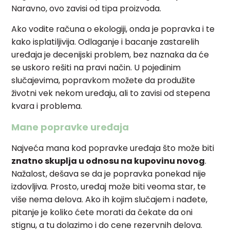
Naravno, ovo zavisi od tipa proizvoda.
Ako vodite računa o ekologiji, onda je popravka i te
kako isplatiljivija. Odlaganje i bacanje zastarelih
uređaja je decenijski problem, bez naznaka da će
se uskoro rešiti na pravi način. U pojedinim
slučajevima, popravkom možete da produžite
životni vek nekom uređaju, ali to zavisi od stepena
kvara i problema.
Mane popravke uređaja
Najveća mana kod popravke uređaja što može biti
znatno skuplja u odnosu na kupovinu novog
.
Nažalost, dešava se da je popravka ponekad nije
izdovljiva. Prosto, uređaj može biti veoma star, te
više nema delova. Ako ih kojim slučajem i nađete,
pitanje je koliko ćete morati da čekate da oni
stignu, a tu dolazimo i do cene rezervnih delova.