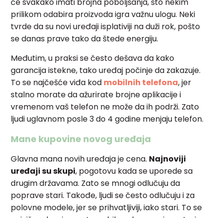
će svakako imati brojna poboljšanja, što nekim
prilikom odabira proizvoda igra važnu ulogu. Neki
tvrde da su novi uređaji isplativiji na duži rok, pošto
se danas prave tako da štede energiju.
Međutim, u praksi se često dešava da kako
garancija istekne, tako uređaj počinje da zakazuje.
To se najčešće viđa kod
mobilnih telefona
, jer
stalno morate da ažurirate brojne aplikacije i
vremenom vaš telefon ne može da ih podrži. Zato
ljudi uglavnom posle 3 do 4 godine menjaju telefon.
Mane kupovine novog uređaja
Glavna mana novih uređaja je cena.
Najnoviji
uređaji su skupi
, pogotovu kada se uporede sa
drugim državama. Zato se mnogi odlučuju da
poprave stari. Takođe, ljudi se često odlučuju i za
polovne modele, jer se prihvatljiviji, iako stari. To se