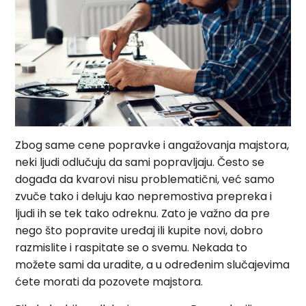
Zbog same cene popravke i angažovanja majstora,
neki ljudi odlučuju da sami popravljaju. Često se
događa da kvarovi nisu problematični, već samo
zvuče tako i deluju kao nepremostiva prepreka i
ljudi ih se tek tako odreknu. Zato je važno da pre
nego što popravite uređaj ili kupite novi, dobro
razmislite i raspitate se o svemu. Nekada to
možete sami da uradite, a u određenim slučajevima
ćete morati da pozovete majstora.