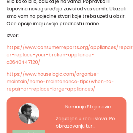
Bilo kako bilo, odluka je na vama. Popravka ili
kupovina novog uređaja zavisi od vas samih. Ukazali
smo vam na pojedine stvari koje treba uzeti u obzir.
Obe opcije imaju svoje prednosti i mane.
Izvor:
https://www.consumerreports.org/appliances/repair
or-replace-your-broken-appliance-
a2640447120/
https://www.houselogic.com/organize-
maintain/home-maintenance-tips/when-to-
repair-or-replace-large-appliances/
Nemanja Stojanovic
Zaljubljen u reči i slova. Po
obrazovanju tur...