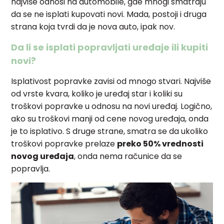
najviše odnosi na automobile, gde mnogi smatraju
da se ne isplati kupovati novi. Mada, postoji i druga
strana koja tvrdi da je nova auto, ipak nov.
Da li se isplati popravljati uređaje ili kupiti
novi?
Isplativost popravke zavisi od mnogo stvari. Najviše
od vrste kvara, koliko je uređaj star i koliki su
troškovi popravke u odnosu na novi uređaj. Logično,
ako su troškovi manji od cene novog uređaja, onda
je to isplativo. S druge strane, smatra se da ukoliko
troškovi popravke prelaze
preko 50% vrednosti
novog uređaja
, onda nema računice da se
popravlja.