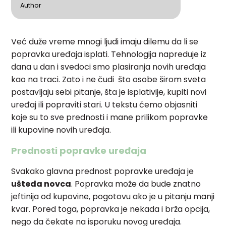
Author
Već duže vreme mnogi ljudi imaju dilemu da li se
popravka uređaja isplati. Tehnologija napreduje iz
dana u dan i svedoci smo plasiranja novih uređaja
kao na traci. Zato i ne čudi što osobe širom sveta
postavljaju sebi pitanje, šta je isplativije, kupiti novi
uređaj ili popraviti stari. U tekstu ćemo objasniti
koje su to sve prednosti i mane prilikom popravke
ili kupovine novih uređaja.
Prednosti popravke uređaja
Svakako glavna prednost popravke uređaja je
ušteda novca
. Popravka može da bude znatno
jeftinija od kupovine, pogotovu ako je u pitanju manji
kvar. Pored toga, popravka je nekada i brža opcija,
nego da čekate na isporuku novog uređaja.