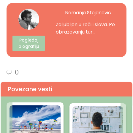
Nemanja Stojanovic
Zaljubljen u reči i slova. Po
obrazovanju tur...
Pogledaj
biografiju
0
Povezane vesti