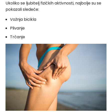
Ukoliko se ljubitelj fizičkih aktivnosti, najbolje su se
pokazali sledeće:
Vožnja bicikla
Plivanje
Trčanje