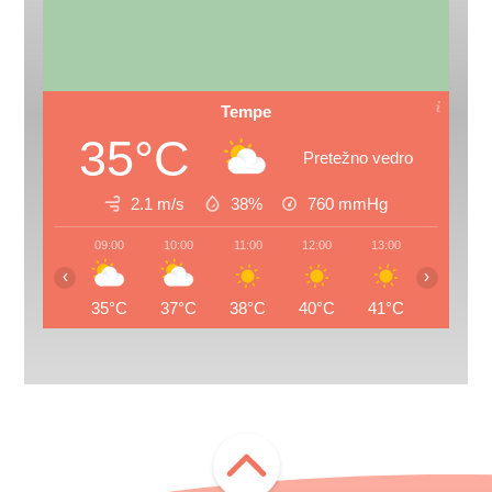
Tempe
35°C
Pretežno vedro
2.1 m/s
38%
760
mmHg
09:00
10:00
11:00
12:00
13:00
14:00
‹
›
35°C
37°C
38°C
40°C
41°C
42°C