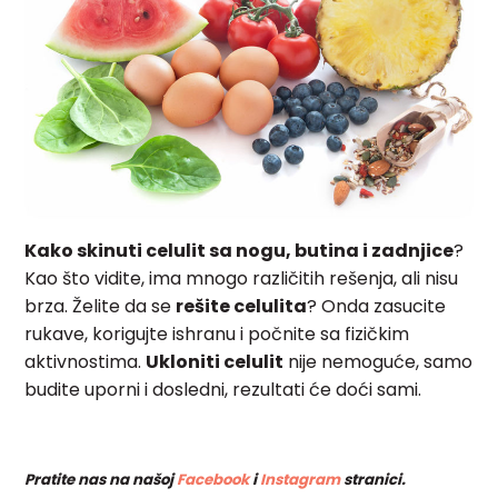
Kako skinuti celulit sa nogu, butina i zadnjice
?
Kao što vidite, ima mnogo različitih rešenja, ali nisu
brza. Želite da se
rešite celulita
? Onda zasucite
rukave, korigujte ishranu i počnite sa fizičkim
aktivnostima.
Ukloniti celulit
nije nemoguće, samo
budite uporni i dosledni, rezultati će doći sami.
Pratite nas na našoj
Facebook
i
Instagram
stranici.