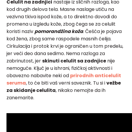
Celulit na zadnjici
nastaje iz sličnih razloga, kao
kod drugih delova tela. Masne naslage utiču na
vezivna tkiva ispod kože, a to direktno dovodi do
promena u izgledu kože, zbog čega se za celulit
koristi naziv
pomorandžina koža
. Češća je pojava
kod žena, zbog same raspodele masnih ćelija.
Cirkulacija i protok krvi je ograničen u tom predelu,
jer veći deo dana sedimo. Nema razloga za
zabrinutost, jer
skinuti celulit sa zadnjice
nije
nemoguće. Ključ je u ishrani, fizičkoj aktivnosti i
obavezno nabavite neki od
prirodnih anticelulit
seruma
, to će biti vaš verni saveznik. Tu si i
vežbe
za skidanje celulita
, nikako nemojte da ih
zanemarite.