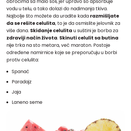
obrocima sa malo soli, jer upravo so apsorbuje
vodu u telu, a tako dolazi do nadimanja tkiva.
Najbolje što možete da uradite kada
razmišljate
da se rešite celulita
, to je da osmislite jelovnik za
više dana.
Skidanje celulita
u suštini je borba za
zdraviji način života
.
Skinuti celulit sa butina
nije trka
na sto metara, već maraton. Postoje
određene namirnice koje se preporučuju u borbi
protiv celulita:
Spanać
Paradajz
Jaja
Laneno seme