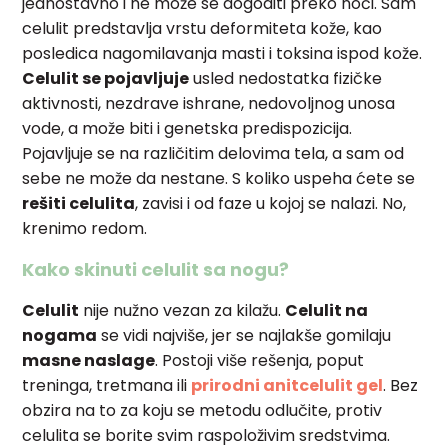
jednostavno i ne može se dogoditi preko noći. Sam
celulit predstavlja vrstu deformiteta kože, kao
posledica nagomilavanja masti i toksina ispod kože.
Celulit se pojavljuje
usled nedostatka fizičke
aktivnosti, nezdrave ishrane, nedovoljnog unosa
vode, a može biti i genetska predispozicija.
Pojavljuje se na različitim delovima tela, a sam od
sebe ne može da nestane. S koliko uspeha ćete se
rešiti celulita
, zavisi i od faze u kojoj se nalazi. No,
krenimo redom.
Kako skinuti celulit sa nogu?
Celulit
nije nužno vezan za kilažu.
Celulit na
nogama
se vidi najviše, jer se najlakše gomilaju
masne naslage
. Postoji više rešenja, poput
treninga, tretmana ili
prirodni anitcelulit gel
. Bez
obzira na to za koju se metodu odlučite, protiv
celulita se borite svim raspoloživim
sredstvima.