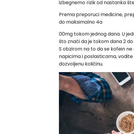
izbegnemo rizik od nastanka šte
Prema preporuci medicine, pre
do maksimalno 4a
00mg tokom jednog dana. U jedno
što znači da je tokom dana 2 do 
S obzirom na to da se kofein ne
napicima i poslasticama, vodite
dozvoljenu količinu.