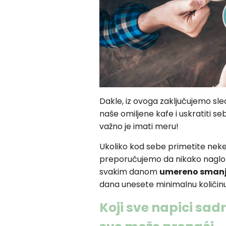
Dakle, iz ovoga zaključujemo sl
naše omiljene kafe i uskratiti seb
važno je imati meru!
Ukoliko kod sebe primetite nek
preporučujemo da nikako naglo 
svakim danom
umereno smanju
dana unesete minimalnu količinu 
Koji sve napici sadr