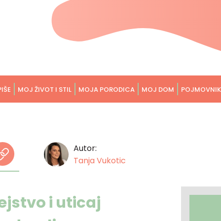
PIŠE
MOJ ŽIVOT I STIL
MOJA PORODICA
MOJ DOM
POJMOVNIK
Autor:
Tanja Vukotic
ejstvo i uticaj