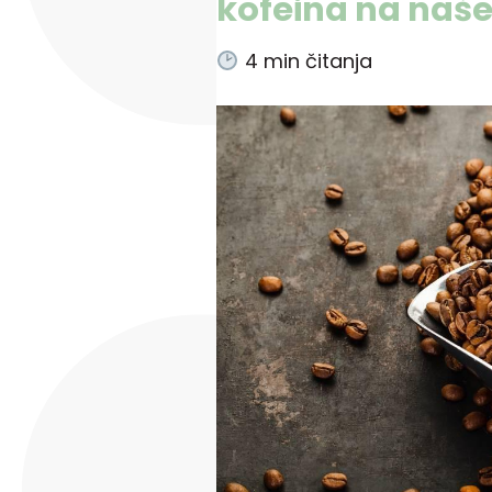
kofeina na naše
4
min čitanja