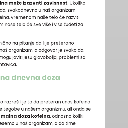
ina može izazvati zavisnost
. Ukoliko
da, svakodnevno u naš organizam
ina, vremenom naše telo će razviti
m naše telo će sve više i više žudeti za
čno na pitanje da li je preterano
naš organizam, a odgovor je svako da.
mogu javiti jesu glavobolja, problemi sa
htavica.
čena dnevna doza
 razrešili je ta da preteran unos kofeina
ne tegobe u našem organizmu, ali onda se
timalna doza kofeina
, odnosno koliki
semo u naš organizam, a da time