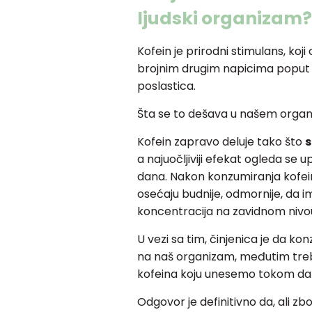
ljudski organizam?
Kofein je prirodni stimulans, koji o
brojnim drugim napicima poput č
poslastica.
Šta se to dešava u našem orga
Kofein zapravo deluje tako što
s
a najuočljiviji efekat ogleda se
dana. Nakon konzumiranja kofei
osećaju budnije, odmornije, da im
koncentracija na zavidnom nivo
U vezi sa tim, činjenica je da ko
na naš organizam, međutim treb
kofeina koju unesemo tokom d
Odgovor je definitivno da, ali zb