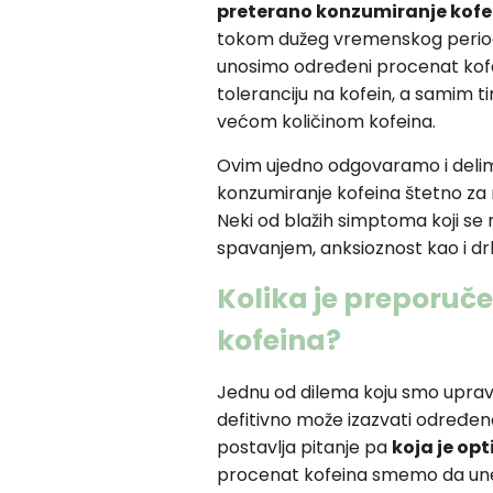
preterano konzumiranje kofe
tokom dužeg vremenskog perio
unosimo određeni procenat kofe
toleranciju na kofein, a samim ti
većom količinom kofeina.
Ovim ujedno odgovaramo i delimi
konzumiranje kofeina štetno za 
Neki od blažih simptoma koji se 
spavanjem, anksioznost kao i dr
Kolika je preporu
kofeina?
Jednu od dilema koju smo upravo
defitivno može izazvati određe
postavlja pitanje pa
koja je op
procenat kofeina smemo da une