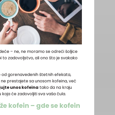
edeće – ne, ne moramo se odreći šoljice
i to zadovoljstvo, ali ono što je svakako
e od gorenavedenih štetnih efekata,
ne prestajete sa unosom kofeina, već
jte unos kofeina
tako da na kraju
koja će zadovoljiti sva vaša čula.
že kofein – gde se kofein