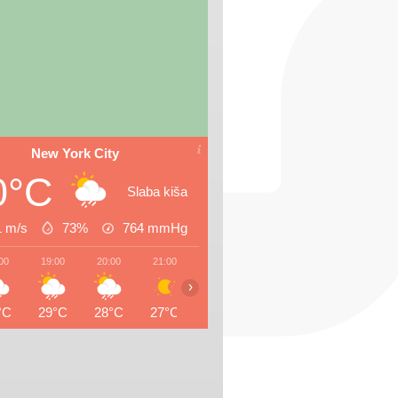
New York City
0°C
Slaba kiša
1 m/s
73%
764
mmHg
00
19:00
20:00
21:00
22:00
23:00
00:00
01:0
›
°C
29°C
28°C
27°C
27°C
26°C
26°C
26°