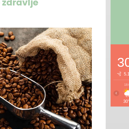
 zdravlje
3
5.
18:
‹
30