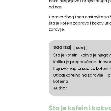
neke nuspojave i brojna druga 
od nas.
Upravo zbog toga nastavite sa 
šta je kofein zapravo i kakav ut
zdravlje.
Sadržaj
sakrij
Šta je kofein i kakvo je njeg
Kolika je preporučena dnevn
Koji sve napici sadrže kofein
Uticaj kofeina na zdravlje – 
kofeina
Author
Šta je kofein i kakv