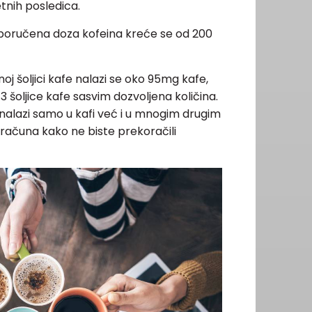
tnih posledica.
poručena doza kofeina kreće se od 200
j šoljici kafe nalazi se oko 95mg kafe,
3 šoljice kafe sasvim dozvoljena količina.
 nalazi samo u kafi već i u mnogim drugim
 računa kako ne biste prekoračili