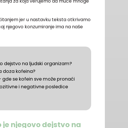
pitanja za koja verujemo da muče mnoge
čitanjem jer u nastavku teksta otkrivamo
icaj njegovo konzumiranje ima na naše
ovo dejstvo na ljudski organizam?
a doza kofeina?
 – gde se kofein sve može pronaći
pozitivne i negativne posledice
o je njegovo dejstvo na