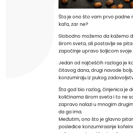
Šta je ono što vam prvo padn
kafa, zar ne?
Slobodno možemo da kažemo da j
širom sveta, ali postavlje se pit
započinje upravo šoljicom svoje
Jedan od najčešćih razloga je k
čitavog dana, drugi navode bolju
konzumiraju iz pukog zadovoljst
Šta god bio razlog, činjenica je
količinama širom sveta i to ne s
zapravo nalazi u mnogim drugim 
da ga ima.
Međutim, ono što je glavno pita
posledice konzumiraanje kofeina 