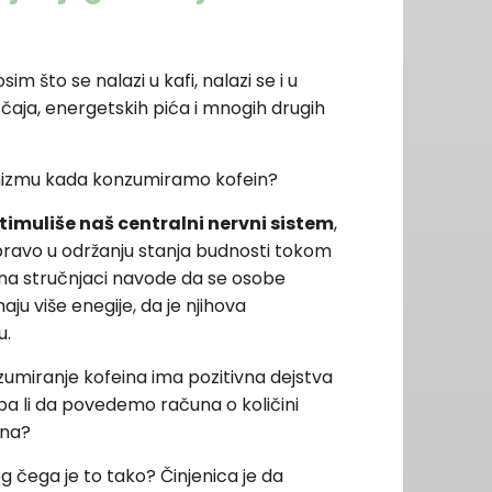
sim što se nalazi u kafi, nalazi se i u
aja, energetskih pića i mnogih drugih
nizmu kada konzumiramo kofein?
timuliše naš centralni nervni sistem
,
 upravo u održanju stanja budnosti tokom
na stručnjaci navode da se osobe
aju više enegije, da je njihova
u.
nzumiranje kofeina ima pozitivna dejstva
a li da povedemo računa o količini
ana?
og čega je to tako? Činjenica je da