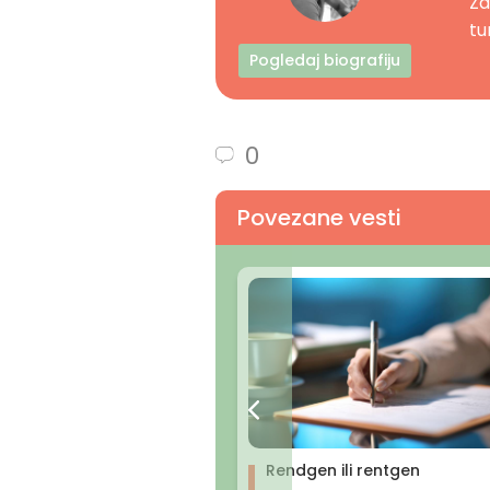
Za
tur
Pogledaj biografiju
0
Povezane vesti
Rendgen ili rentgen