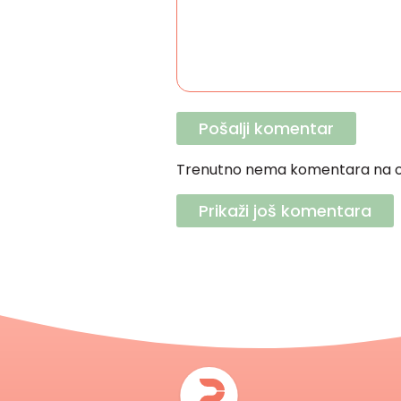
Trenutno nema komentara na o
Prikaži još komentara