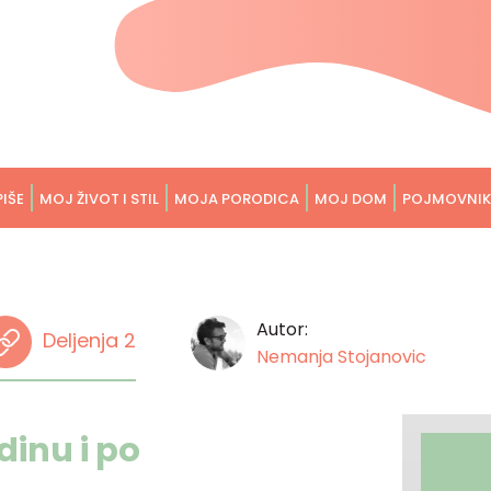
PIŠE
MOJ ŽIVOT I STIL
MOJA PORODICA
MOJ DOM
POJMOVNIK
Autor:
Deljenja 2
Nemanja Stojanovic
dinu i po