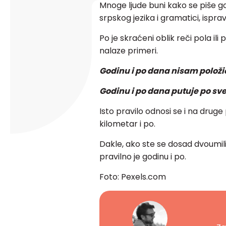
Mnoge ljude buni kako se piše god
srpskog jezika i gramatici, ispra
Po je skraćeni oblik reči pola ili
nalaze primeri.
Godinu i po dana nisam položio
Godinu i po dana putuje po sve
Isto pravilo odnosi se i na druge
kilometar i po.
Dakle, ako ste se dosad dvoumili 
pravilno je godinu i po.
Foto: Pexels.com