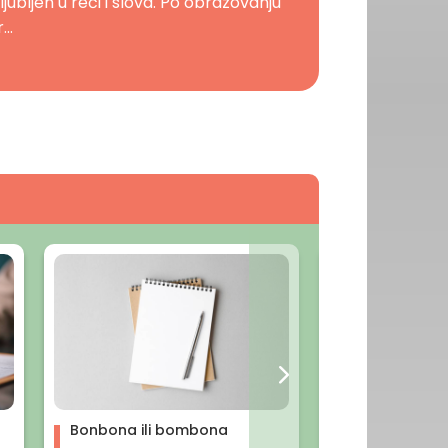
ljubljen u reči i slova. Po obrazovanju
...
Bonbona ili bombona
Boga mi ili b