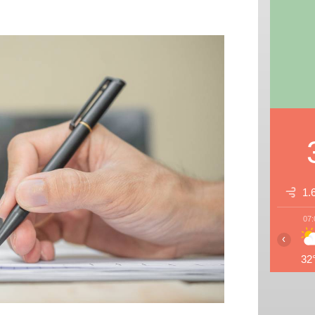
1.
07:
‹
32