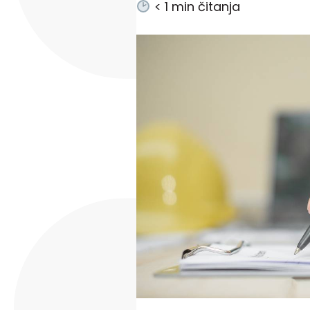
< 1
min čitanja