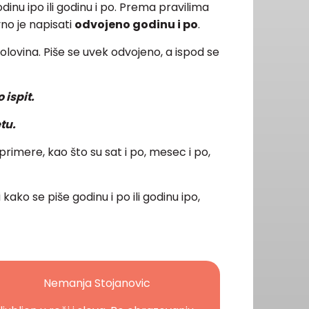
inu ipo ili godinu i po. Prema pravilima
vno je napisati
odvojeno godinu i po
.
 polovina. Piše se uvek odvojeno, a ispod se
 ispit.
tu.
 primere, kao što su sat i po, mesec i po,
kako se piše godinu i po ili godinu ipo,
Nemanja Stojanovic