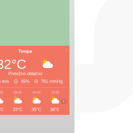
Tempe
32°C
Pretežno oblačno
6 m/s
45%
761
mmHg
00
08:00
09:00
10:00
11:00
12:00
13:00
14:0
›
°C
33°C
35°C
36°C
38°C
40°C
41°C
42°