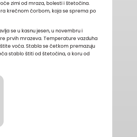
će zimi od mraza, bolesti i štetočina.
bra krečnom čorbom, koja se sprema po
vlja se u kasnu jesen, u novembru i
re prvih mrazeva. Temperature vazduha
aštite voća. Stabla se četkom premazuju
a stablo štiti od štetočina, a koru od