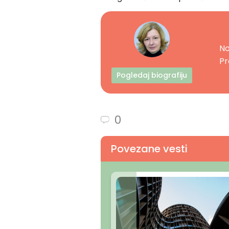
No
Pr
Pogledaj biografiju
0
Povezane vesti