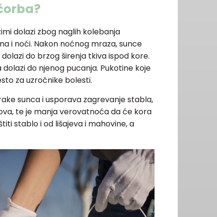
 čorba?
imi dolazi zbog naglih kolebanja
na i noći. Nakon noćnog mraza, sunce
dolazi do brzog širenja tkiva ispod kore.
ada dolazi do njenog pucanja. Pukotine koje
sto za uzročnike bolesti.
rake sunca i usporava zagrevanje stabla,
va, te je manja verovatnoća da će kora
iti stablo i od lišajeva i mahovine, a