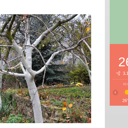
2
3.
01:
‹
26