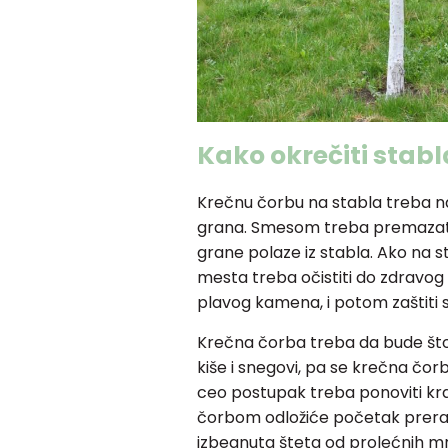
Kako okrečiti stabl
Krečnu čorbu na stabla treba na
grana. Smesom treba premazati
grane polaze iz stabla. Ako na s
mesta treba očistiti do zdravog
plavog kamena, i potom zaštiti 
Krečna čorba treba da bude što i
kiše i snegovi, pa se krečna čorb
ceo postupak treba ponoviti k
čorbom odložiće početak preran
izbegnuta šteta od prolećnih m