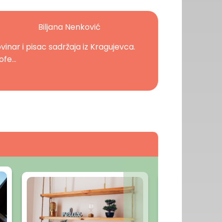
Biljana Nenković
vinar i pisac sadržaja iz Kragujevca.
ofe...