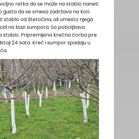
oljno retka da se može na stablo naneti
o gusta da se smesa zadržava na kori.
i stablo od štetočina, ali umesto njega
gicid na bazi sumpora. So poboljšava
a stablo. Pripremljena krečna čorba pre
toji 24 sata. Kreč i sumpor spadaju u
oća.