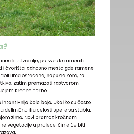
a?
nositi od zemlje, pa sve do ramenih
 i čvorišta, odnosno mesta gde ramene
tablu ima oštećene, napukle kore, ta
 tkiva, zatim premazati rastvorom
slojem krečne čorbe.
ntenzivnije bele boje. Ukoliko su česte
a delimično ili u celosti spere sa stabla,
rajem zime. Novi premaz krečnom
e vegetacije u proleće, čime će biti
razeva.