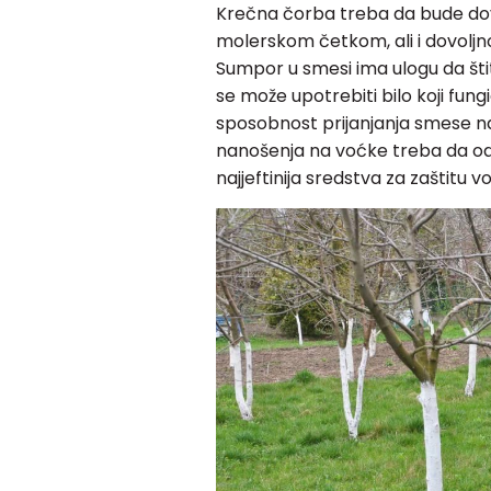
Krečna čorba treba da bude dov
molerskom četkom, ali i dovoljn
Sumpor u smesi ima ulogu da štit
se može upotrebiti bilo koji fun
sposobnost prijanjanja smese n
nanošenja na voćke treba da ods
najjeftinija sredstva za zaštitu v