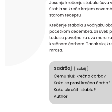
Jesenje krečenje stabala čuva vo
Stabla se kreče krajem novem
starom receptu.
Krečenje stabala u voćnjaku oba
početkom decembra, ali uvek p
tada su povoljne za ovu meru z
krečnom čorbom. Tanak sloj kreč
mraza.
Sadržaj
sakrij
Čemu služi krečna čorba?
Kako se pravi krečna čorba?
Kako okrečiti stabla?
Author