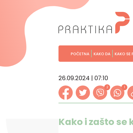
POČETNA
KAKO DA
KAKO SE 
26.09.2024 | 07:10
2
1
Kako i zašto se 