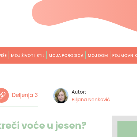
PIŠE
MOJ ŽIVOT I STIL
MOJA PORODICA
MOJ DOM
POJMOVNIK
Autor:
Deljenja 3
Biljana Nenković
kreči voće u jesen?