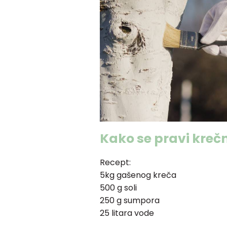
Kako se pravi kreč
Recept:
5kg gašenog kreča
500 g soli
250 g sumpora
25 litara vode