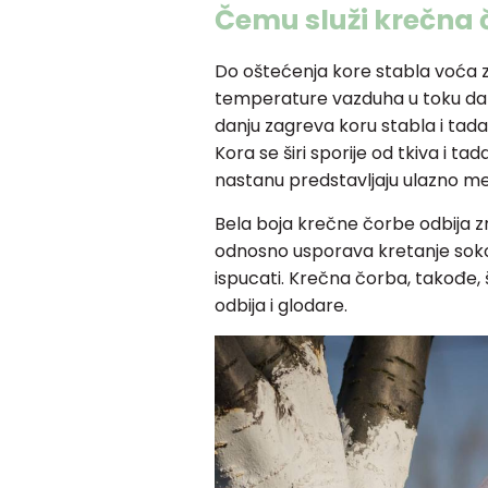
Čemu služi krečna
Do oštećenja kore stabla voća z
temperature vazduha u toku da
danju zagreva koru stabla i tada 
Kora se širi sporije od tkiva i t
nastanu predstavljaju ulazno me
Bela boja krečne čorbe odbija z
odnosno usporava kretanje soko
ispucati. Krečna čorba, takođe, št
odbija i glodare.