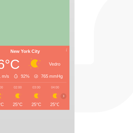
New York City
6°C
Vedro
1 m/s
92%
765
mmHg
00
02:00
03:00
04:00
05:00
06:00
07:00
08:0
›
°C
25°C
25°C
25°C
24°C
24°C
24°C
26°