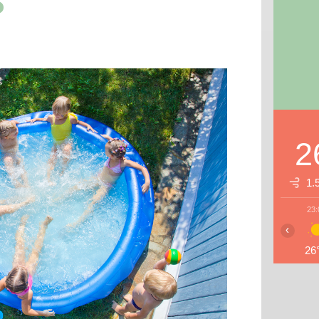
o
2
1.
23:
‹
26