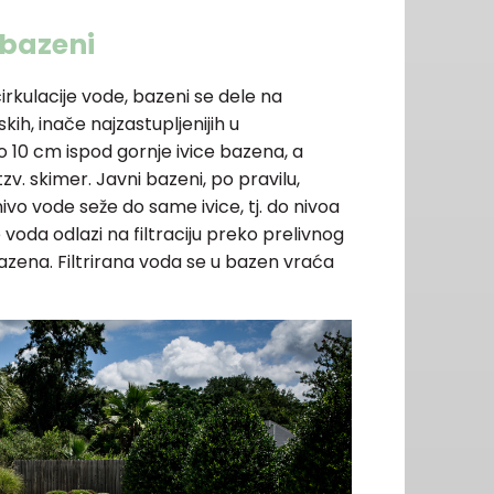
 bazeni
cirkulacije vode, bazeni se dele na
kih, inače najzastupljenijih u
 10 cm ispod gornje ivice bazena, a
tzv. skimer. Javni bazeni, po pravilu,
nivo vode seže do same ivice, tj. do nivoa
 voda odlazi na filtraciju preko prelivnog
azena. Filtrirana voda se u bazen vraća