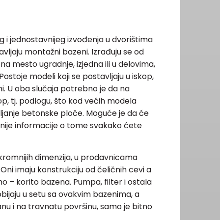
 i jednostavnijeg izvođenja u dvorištima
vljaju montažni bazeni. Izrađuju se od
e na mesto ugradnje, izjedna ili u delovima,
toje modeli koji se postavljaju u iskop,
i. U oba slučaja potrebno je da na
p, tj. podlogu, što kod većih modela
anje betonske ploče. Moguće je da će
aljnije informacije o tome svakako ćete
kromnijih dimenzija, u prodavnicama
i imaju konstrukciju od čeličnih cevi a
no – korito bazena. Pumpa, filter i ostala
ijaju u setu sa ovakvim bazenima, a
nu i na travnatu površinu, samo je bitno