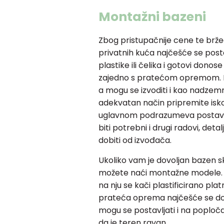
Montažni bazeni
Zbog pristupačnije cene te bržeg
privatnih kuća najčešće se posta
plastike ili čelika i gotovi donos
zajedno s pratećom opremom. Pos
a mogu se izvoditi i kao nadzemn
adekvatan način pripremite isko
uglavnom podrazumeva postavlj
biti potrebni i drugi radovi, det
dobiti od izvođača.
Ukoliko vam je dovoljan bazen s
možete naći montažne modele. On
na nju se kači plastificirano plat
prateća oprema najčešće se dob
mogu se postavljati i na poploča
da je teren ravan.