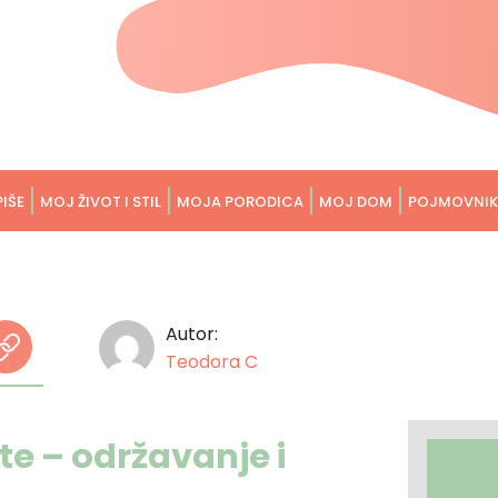
PIŠE
MOJ ŽIVOT I STIL
MOJA PORODICA
MOJ DOM
POJMOVNIK
Autor:
Teodora C
te – održavanje i