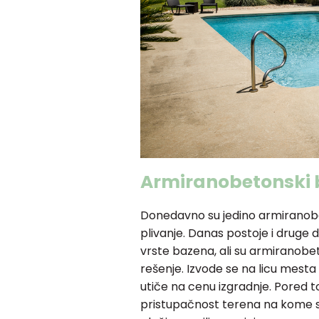
Armiranobetonski 
Donedavno su jedino armiranobeto
plivanje. Danas postoje i druge do
vrste bazena, ali su armiranobeton
rešenje. Izvode se na licu mesta i
utiče na cenu izgradnje. Pored t
pristupačnost terena na kome s