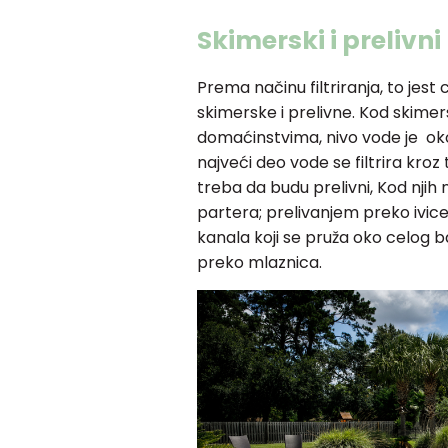
Skimerski i prelivni
Prema načinu filtriranja, to jest 
skimerske i prelivne. Kod skimers
domaćinstvima, nivo vode je oko
najveći deo vode se filtrira kroz 
treba da budu prelivni, Kod njih 
partera; prelivanjem preko ivice
kanala koji se pruža oko celog b
preko mlaznica.