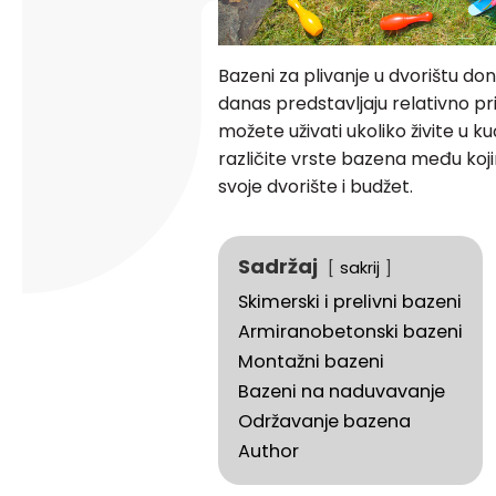
Bazeni za plivanje u dvorištu do
danas predstavljaju relativno p
možete uživati ukoliko živite u 
različite vrste bazena među koj
svoje dvorište i budžet.
Sadržaj
sakrij
Skimerski i prelivni bazeni
Armiranobetonski bazeni
Montažni bazeni
Bazeni na naduvavanje
Održavanje bazena
Author