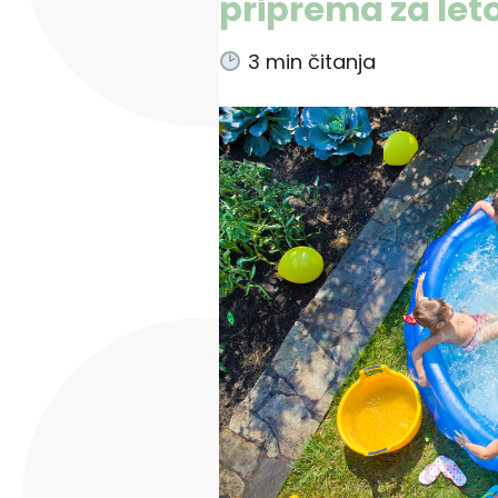
priprema za let
3
min čitanja