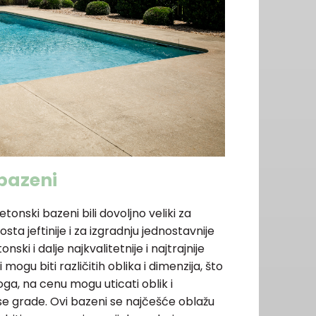
bazeni
nski bazeni bili dovoljno veliki za
sta jeftinije i za izgradnju jednostavnije
ski i dalje najkvalitetnije i najtrajnije
 mogu biti različitih oblika i dimenzija, što
oga, na cenu mogu uticati oblik i
e grade. Ovi bazeni se najčešće oblažu