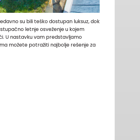
nedavno su bili teško dostupan luksuz, dok
ristupačno letnje osveženje u kojem
kući. U nastavku vam predstavljamo
ima možete potražiti najbolje rešenje za