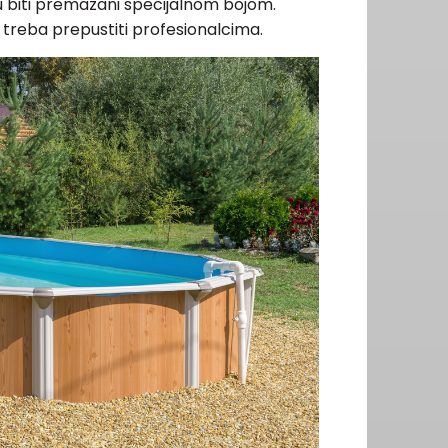
u biti premazani specijalnom bojom.
treba prepustiti profesionalcima.