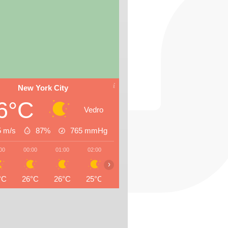
New York City
6°C
Vedro
5 m/s
87%
765
mmHg
00
00:00
01:00
02:00
03:00
04:00
05:00
06:0
›
°C
26°C
26°C
25°C
25°C
25°C
24°C
24°