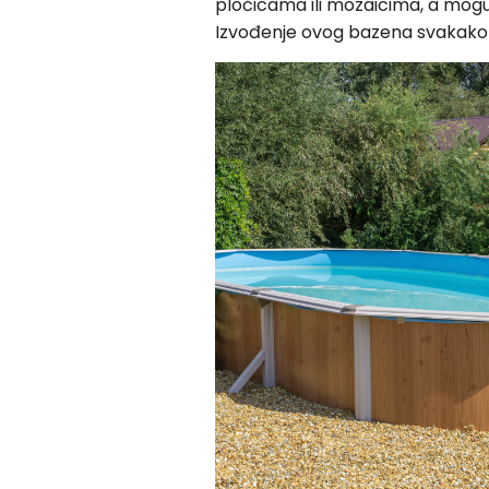
pločicama ili mozaicima, a mog
Izvođenje ovog bazena svakako 