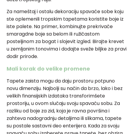
Za nameštaj i ostalu dekoraciju spavaće sobe koju
ste oplemenili tropskim tapetama koristite boje iz
iste palete. Na primer, kombinujte prekrivače
smaragdne boje sa belom ili ružičastom
posteljinom za bogat i slojevit izgled. Birajte krevet
u zemljanim tonovima i dodajte sveže biljke za pravi
dodir prirode.
Mali korak do velike promene
Tapete zaista mogu da daju prostoru potpuno
novu dimenziju. Najbolji su način da brzo, lako i bez
velikih finansijskih izdataka transforimšete
prostoriju, u ovom slučaju svoju spavaću sobu. Za
razliku od boje za zid, koja je ravna površina i
zahteva nadogradnju detaljima ili slikama, tapete
su postale sastavni deo enterijera. Kada za svoju
spavaću sobu izaberete prave tapete, bez obzira