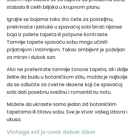
stabala ili celih biljaka u krupnom planu.
Igrajte se bojama tako što ćete za posteljinu,
prekrivače i jastuke u spavaćoj sobi birati nijanse
boja iz palete tapeta ili potpune kontraste.
Tamnije tapete spavaću sobu mogu učiniti
prijatnijom i intimnijom. Takav ambijent je poželjan
za miran i dubok san.
Ako ne preferirate tamnije tonove tapeta, ali i dalje
želite da budu u botaničkom stilu, možda je najbolje
da se odlučite za cvetne dezene koji će spavaćoj
sobi dati posebnu svežinu i romantičnu notu.
Možete da ukrasite samo jedan zid botaničkim
tapetama ili čitavu sobu. Sve je stvar vašeg izbora i
ukusa.
Vintage stil je uvek dobar izbor