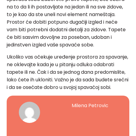
na to da li ih postavljate na jedan ili na sve zidove,
to je kao da ste uneli novi element nameštaja.
Prostor će dobiti potpuno dugačiji izgled i neće
vam biti potrebni dodatni detalji za zidove. Tapete
će biti sasvim dovoljne za poseban, udoban i
jedinstven izgled vaše spavaće sobe.
Ukoliko vas očekuje uređenje prostora za spavanje,
ne oklevajte kada je u pitanju odluka odabrati
tapete ili ne. Čak i da se jednog dana predomislite,
lako ćete ih ukloniti. Važno je da sada budete srećni
i da se osećate dobro u svojoj spavaćoj sobi.
Milena Petrovic