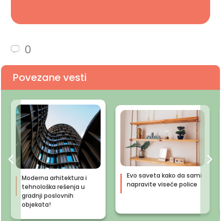
0
Povezane vesti
Evo saveta kako da sami
Moderna arhitektura i
napravite viseće police
tehnološka rešenja u
gradnji poslovnih
objekata!