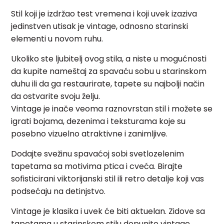
Stil koji je izdržao test vremena i koji uvek izaziva
jedinstven utisak je vintage, odnosno starinski
elementi u novom ruhu.
Ukoliko ste ljubitelj ovog stila, a niste u mogućnosti
da kupite nameštaj za spavaću sobu u starinskom
duhu ili da ga restaurirate, tapete su najbolji način
da ostvarite svoju želju.
Vintage je inače veoma raznovrstan stil i možete se
igrati bojama, dezenima i teksturama koje su
posebno vizuelno atraktivne i zanimljive.
Dodajte svežinu spavaćoj sobi svetlozelenim
tapetama sa motivima ptica i cveća. Birajte
sofisticirani viktorijanski stil ili retro detalje koji vas
podsećaju na detinjstvo.
Vintage je klasika i uvek će biti aktuelan. Zidove sa
tapetama u starinskom stilu dopunite vintage