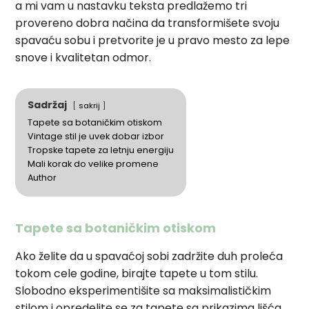
a mi vam u nastavku teksta predlažemo tri
provereno dobra načina da transformišete svoju
spavaću sobu i pretvorite je u pravo mesto za lepe
snove i kvalitetan odmor.
Sadržaj
sakrij
Tapete sa botaničkim otiskom
Vintage stil je uvek dobar izbor
Tropske tapete za letnju energiju
Mali korak do velike promene
Author
Tapete sa botaničkim otiskom
Ako želite da u spavaćoj sobi zadržite duh proleća
tokom cele godine, birajte tapete u tom stilu.
Slobodno eksperimentišite sa maksimalističkim
stilom i opredelite se za tapete sa prikazima lišća,