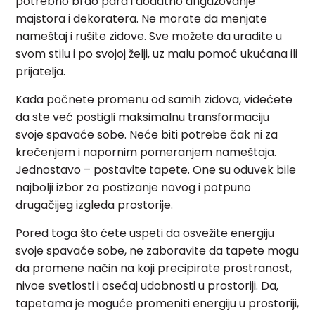
potrebno brdo para i dodatno angažovanje
majstora i dekoratera. Ne morate da menjate
nameštaj i rušite zidove. Sve možete da uradite u
svom stilu i po svojoj želji, uz malu pomoć ukućana ili
prijatelja.
Kada počnete promenu od samih zidova, videćete
da ste već postigli maksimalnu transformaciju
svoje spavaće sobe. Neće biti potrebe čak ni za
krečenjem i napornim pomeranjem nameštaja.
Jednostavo – postavite tapete. One su oduvek bile
najbolji izbor za postizanje novog i potpuno
drugačijeg izgleda prostorije.
Pored toga što ćete uspeti da osvežite energiju
svoje spavaće sobe, ne zaboravite da tapete mogu
da promene način na koji precipirate prostranost,
nivoe svetlosti i osećaj udobnosti u prostoriji. Da,
tapetama je moguće promeniti energiju u prostoriji,