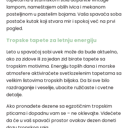
lampom, nameštajem oblih ivica i mekanom
posteljinom u pastelim bojama. Vaša spavaća soba
postaće kutak koji stvara mir i spokoj već na prvi
pogled.
Tropske tapete za letnju energiju
Leto u spavaćoj sobi uvek može da bude aktuelno,
ako za zidove ili za jedan zid birate tapete sa
tropskim motivima. Energiju toplih dana i morske
atmosfere aktiviraćete svetlozelenim tapetama sa
velikim listovima tropskih biljaka. Da bi sve bilo
razdraganije i veselije, ubacite ružičaste i cvetne
detalje.
Ako pronađete dezene sa egzotičnim tropskim
pticama i dopadnu vam se – ne oklevajte. Videćete
da će u vaš spavaći prostor ovakav dezen doneti
dozu tropskog raja.