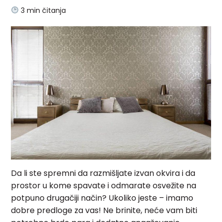
3
min čitanja
Da li ste spremni da razmišljate izvan okvira i da
prostor u kome spavate i odmarate osvežite na
potpuno drugačiji način? Ukoliko jeste – imamo
dobre predloge za vas! Ne brinite, neće vam biti