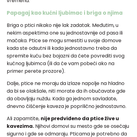
vremena.
Papagaj kao kućni ljubimac i briga o njima
Briga o ptici nikako nije lak zadatak. Međutim, u
nekim aspektima one su jednostavnije od pasa ili
mačaka. Ptice se mogu smestiti u svoje domove
kada ste odsutni ili kada jednostavno treba da
spremite kuću bez bojazni da ćete povrediti svog
kućnog ljubimca (ili da će vam pobeći ako na
primer perete prozore).
Dalje, ptice ne moraju da izlaze napolje na hladno
da bi se olakšale, niti morate da ih obučavate gde
da obavljaju nuždu. Kada ga jednom savladate,
dnevno čišćenje kaveza je poprilično jednostavno.
Ali zapamtite,
nije predviđeno da ptice žive u
kavezima.
Njihovi domovi su mesto gde se osećaju
sigurno i gde se odmaraju. Pticama je potrebno da