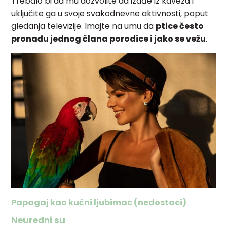
Trebalo bi da mu dozvolite da izađe iz kaveza i
uključite ga u svoje svakodnevne aktivnosti, poput
gledanja televizije. Imajte na umu da
ptice često
pronađu jednog člana porodice i jako se vežu
.
Papagaj kao kućni ljubimac (nedostaci)
Neuredni su