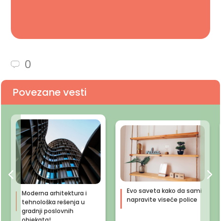
0
Povezane vesti
Evo saveta kako da sami
Moderna arhitektura i
napravite viseće police
tehnološka rešenja u
gradnji poslovnih
objekata!