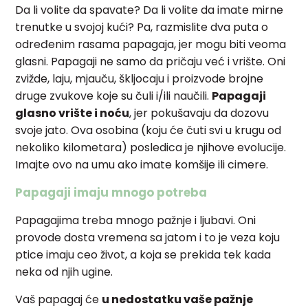
Da li volite da spavate? Da li volite da imate mirne
trenutke u svojoj kući? Pa, razmislite dva puta o
određenim rasama papagaja, jer mogu biti veoma
glasni. Papagaji ne samo da pričaju već i vrište. Oni
zvižde, laju, mjauču, škljocaju i proizvode brojne
druge zvukove koje su čuli i/ili naučili.
Papagaji
glasno vrište i noću
, jer pokušavaju da dozovu
svoje jato. Ova osobina (koju će čuti svi u krugu od
nekoliko kilometara) posledica je njihove evolucije.
Imajte ovo na umu ako imate komšije ili cimere.
Papagaji imaju mnogo potreba
Papagajima treba mnogo pažnje i ljubavi. Oni
provode dosta vremena sa jatom i to je veza koju
ptice imaju ceo život, a koja se prekida tek kada
neka od njih ugine.
Vaš papagaj će
u nedostatku vaše pažnje