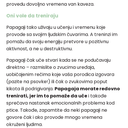
provedu dovoljno vremena van kaveza.
Oni vole da treniraju
Papagaji tako uživaju u učenju i vremenu koje
provode sa svojim ljudskim čuvarima. A treninzi im
pomažu da svoju energiju pretvore u pozitivnu
aktivnost, a ne u destruktivnu.
Papagaji čak uče stvari kada se ne podučavaju
direktno – razmislite o zvucima uređaja,
uobičajenim rečima koje vaša porodica izgovara
(pazite na psovke!) ili čak o zvukovima poput
kikota ili podrigivanja.
Papagaja morate redovno
trenirati, jer im to pomaže da uče
i takođe
sprečava nastanak emocionalnih problema kod
ptice. Takođe, zapamtite da neki papagaji ne
govore čak i ako provode mnogo vremena
okruženi ljudima.