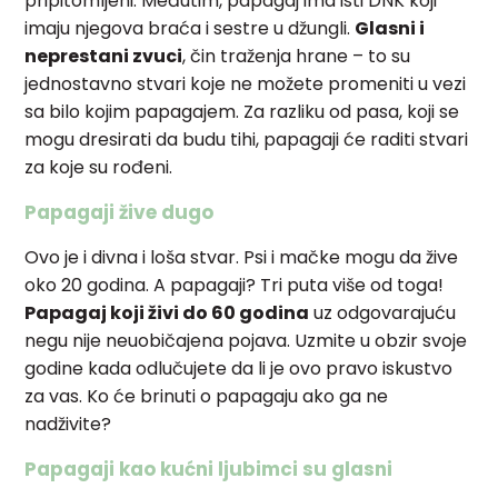
pripitomljeni. Međutim, papagaj ima isti DNK koji
imaju njegova braća i sestre u džungli.
Glasni i
neprestani zvuci
, čin traženja hrane – to su
jednostavno stvari koje ne možete promeniti u vezi
sa bilo kojim papagajem. Za razliku od pasa, koji se
mogu dresirati da budu tihi, papagaji će raditi stvari
za koje su rođeni.
Papagaji žive dugo
Ovo je i divna i loša stvar. Psi i mačke mogu da žive
oko 20 godina. A papagaji? Tri puta više od toga!
Papagaj koji živi do 60 godina
uz odgovarajuću
negu nije neuobičajena pojava. Uzmite u obzir svoje
godine kada odlučujete da li je ovo pravo iskustvo
za vas. Ko će brinuti o papagaju ako ga ne
nadživite?
Papagaji kao kućni ljubimci su glasni