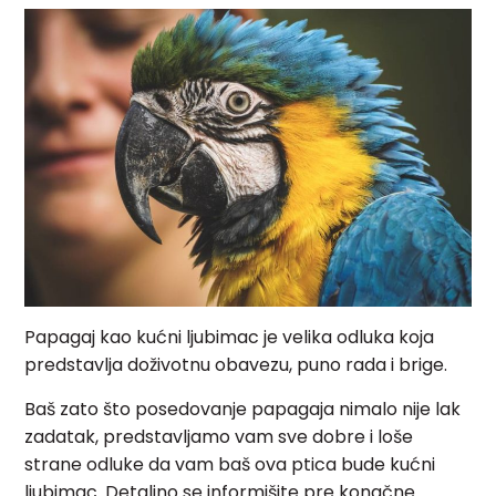
Papagaj kao kućni ljubimac je velika odluka koja
predstavlja doživotnu obavezu, puno rada i brige.
Baš zato što posedovanje papagaja nimalo nije lak
zadatak, predstavljamo vam sve dobre i loše
strane odluke da vam baš ova ptica bude kućni
ljubimac. Detaljno se informišite pre konačne