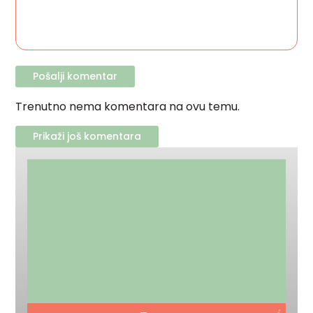
Trenutno nema komentara na ovu temu.
Prikaži još komentara