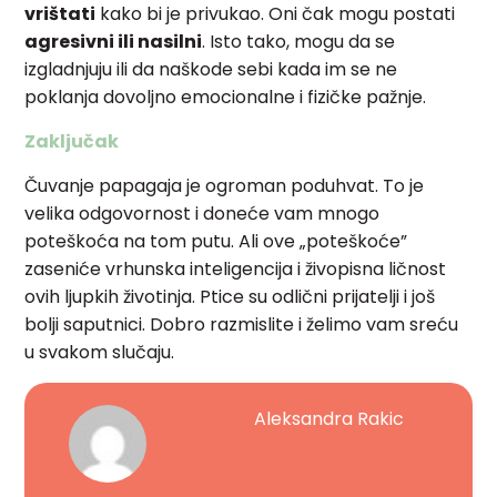
vrištati
kako bi je privukao. Oni čak mogu postati
agresivni ili nasilni
. Isto tako, mogu da se
izgladnjuju ili da naškode sebi kada im se ne
poklanja dovoljno emocionalne i fizičke pažnje.
Zaključak
Čuvanje papagaja je ogroman poduhvat. To je
velika odgovornost i doneće vam mnogo
poteškoća na tom putu. Ali ove „poteškoće”
zaseniće vrhunska inteligencija i živopisna ličnost
ovih ljupkih životinja. Ptice su odlični prijatelji i još
bolji saputnici. Dobro razmislite i želimo vam sreću
u svakom slučaju.
Aleksandra Rakic