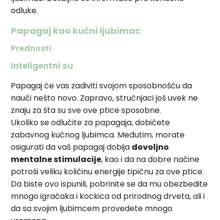
odluke.
Papagaj kao kućni ljubimac
Prednosti
Inteligentni su
Papagaj će vas zadiviti svojom sposobnošću da
nauči nešto novo. Zapravo, stručnjaci još uvek ne
znaju za šta su sve ove ptice sposobne.
Ukoliko se odlučite za papagaja, dobićete
zabavnog kućnog ljubimca. Međutim, morate
osigurati da vaš papagaj dobija
dovoljno
mentalne stimulacije
, kao i da na dobre načine
potroši veliku količinu energije tipičnu za ove ptice.
Da biste ovo ispunili, pobrinite se da mu obezbedite
mnogo igračaka i kockica od prirodnog drveta, ali i
da sa svojim ljubimcem provedete mnogo