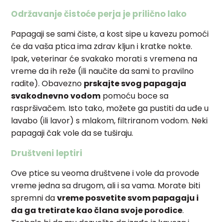
Održavanje čistoće perja je prilično lako
Papagaji se sami čiste, a kost sipe u kavezu pomoći
će da vaša ptica ima zdrav kljun i kratke nokte.
Ipak, veterinar će svakako morati s vremena na
vreme da ih reže (ili naučite da sami to pravilno
radite). Obavezno
prskajte svog papagaja
svakodnevno vodom
pomoću boce sa
raspršivačem. Isto tako, možete ga pustiti da uđe u
lavabo (ili lavor) s mlakom, filtriranom vodom. Neki
papagaji čak vole da se tuširaju.
Društveni leptiri
Ove ptice su veoma društvene i vole da provode
vreme jedna sa drugom, ali i sa vama. Morate biti
spremni da
vreme posvetite svom papagaju i
da ga tretirate kao člana svoje porodice
.