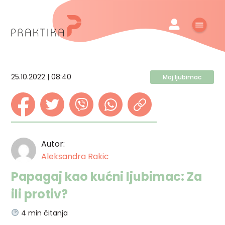
25.10.2022 | 08:40
Moj ljubimac
Autor:
Aleksandra Rakic
Papagaj kao kućni ljubimac: Za
ili protiv?
4
min čitanja