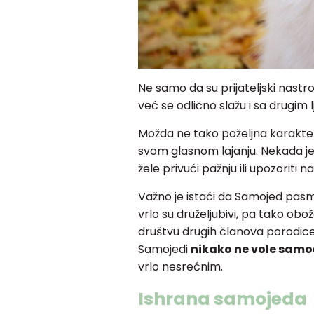
Ne samo da su prijateljski nastr
već se odlično slažu i sa drugim 
Možda ne tako poželjna karakter
svom glasnom lajanju. Nekada je 
žele privući pažnju ili upozoriti 
Važno je istaći da Samojed pa
vrlo su druželjubivi, pa tako ob
društvu drugih članova porodice.
Samojedi
nikako ne vole sam
vrlo nesrećnim.
Ishrana samojeda