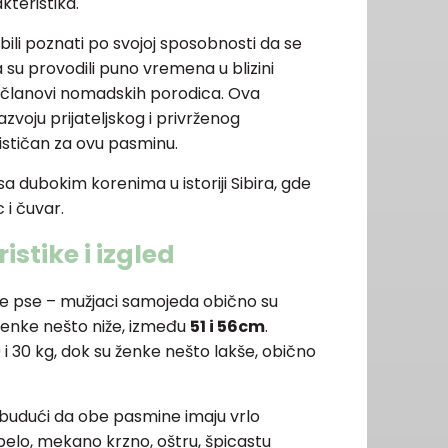
kteristika.
ili poznati po svojoj sposobnosti da se
a su provodili puno vremena u blizini
eni članovi nomadskih porodica. Ova
azvoju prijateljskog i privrženog
ističan za ovu pasminu.
sa dubokim korenima u istoriji Sibira, gde
c i čuvar.
stike i izgled
ke pse – mužjaci samojeda obično su
 ženke nešto niže, između
51 i 56cm
.
i 30 kg, dok su ženke nešto lakše, obično
ic budući da obe pasmine imaju vrlo
belo, mekano krzno, oštru, špicastu