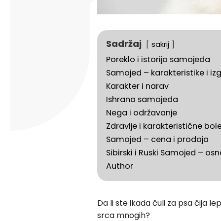
Sadržaj
sakrij
Poreklo i istorija samojeda
Samojed – karakteristike i iz
Karakter i narav
Ishrana samojeda
Nega i održavanje
Zdravlje i karakteristične bole
Samojed – cena i prodaja
Sibirski i Ruski Samojed – osn
Author
Da li ste ikada čuli za psa čija l
srca mnogih?