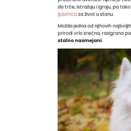
da trče, istražuju i igraju, pa t
ljubimca
za život u stanu.
Možda jedna od njihovih najboljih
prirodi vrlo srećna, razigrana 
stalno nasmejani
.