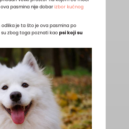
ako ova pasmina nije dobar
izbor kućnog
 odlika je ta što je ova pasmina po
pa su zbog toga poznati kao
psi koji su