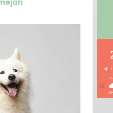
smejan
3
03:
‹
25