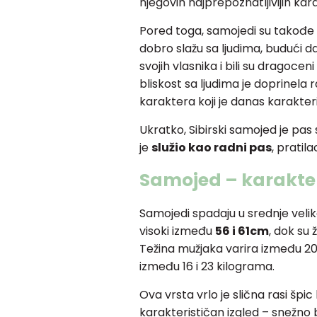
njegovih najprepoznatljivijih kara
Pored toga, samojedi su takođe b
dobro slažu sa ljudima, budući d
svojih vlasnika i bili su dragoc
bliskost sa ljudima je doprinela r
karaktera koji je danas karakter
Ukratko, Sibirski samojed je pas 
je
služio kao radni pas
, pratila
Samojed – karakteri
Samojedi spadaju u srednje veli
visoki između
56 i 61cm
, dok su
Težina mužjaka varira između 20 
između 16 i 23 kilograma.
Ova vrsta vrlo je slična rasi šp
karakterističan izgled – snežno 