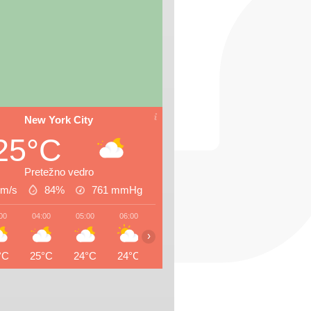
New York City
25°C
Pretežno vedro
 m/s
84%
761
mmHg
00
04:00
05:00
06:00
07:00
08:00
09:00
10:0
›
°C
25°C
24°C
24°C
25°C
26°C
28°C
29°