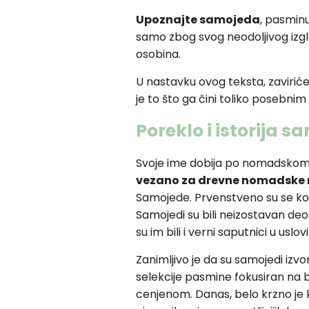
Upoznajte samojeda
, pasmin
samo zbog svog neodoljivog izgle
osobina.
U nastavku ovog teksta, zavirić
je to što ga čini toliko posebnim
Poreklo i istorija 
Svoje ime dobija po nomadskom
vezano za drevne nomadske 
Samojede. Prvenstveno su se koris
Samojedi su bili neizostavan deo
su im bili i verni saputnici u usl
Zanimljivo je da su samojedi izvor
selekcije pasmine fokusiran na 
cenjenom. Danas, belo krzno je 