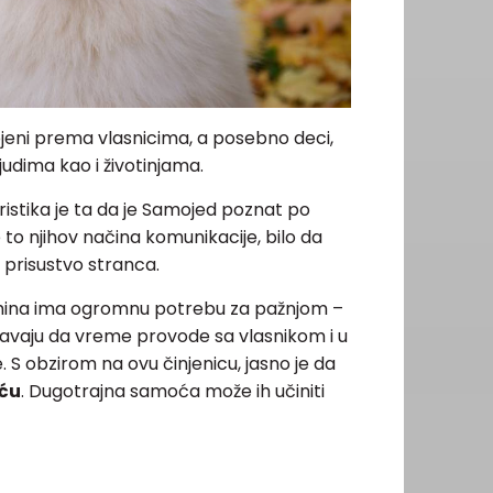
ojeni prema vlasnicima, a posebno deci,
ljudima kao i životinjama.
istika je ta da je Samojed poznat po
to njihov načina komunikacije, bilo da
na prisustvo stranca.
smina ima ogromnu potrebu za pažnjom –
ožavaju da vreme provode sa vlasnikom i u
 S obzirom na ovu činjenicu, jasno je da
oću
. Dugotrajna samoća može ih učiniti