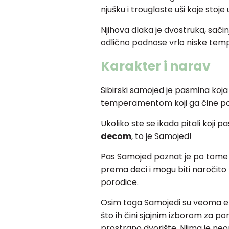
njušku i trouglaste uši koje stoje
Njihova dlaka je dvostruka, sač
odlično podnose vrlo niske tem
Karakter i narav
Sibirski samojed je pasmina koja 
temperamentom koji ga čine pose
Ukoliko ste se ikada pitali koji pa
decom
, to je Samojed!
Pas Samojed poznat je po tome d
prema deci i mogu biti naročit
porodice.
Osim toga Samojedi su veoma energ
što ih čini sjajnim izborom za po
prostrano dvorište. Njima je ne