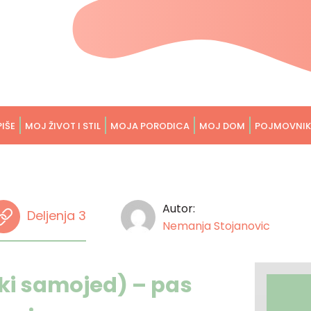
PIŠE
MOJ ŽIVOT I STIL
MOJA PORODICA
MOJ DOM
POJMOVNIK
Autor:
Deljenja 3
Nemanja Stojanovic
ki samojed) – pas