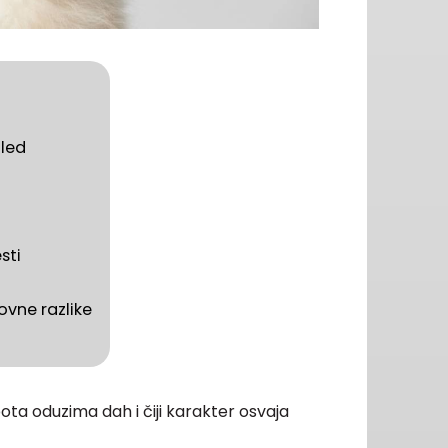
gled
sti
ovne razlike
epota oduzima dah i čiji karakter osvaja