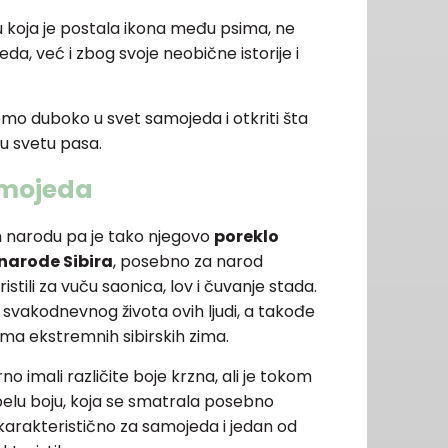
u koja je postala ikona među psima, ne
da, već i zbog svoje neobične istorije i
emo duboko u svet samojeda i otkriti šta
 u svetu pasa.
samojeda
 narodu pa je tako njegovo
poreklo
narode Sibira
, posebno za narod
tili za vuču saonica, lov i čuvanje stada.
 svakodnevnog života ovih ljudi, a takođe
ovima ekstremnih sibirskih zima.
no imali različite boje krzna, ali je tokom
belu boju, koja se smatrala posebno
karakteristično za samojeda i jedan od