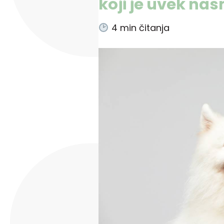
koji je uvek na
4
min čitanja