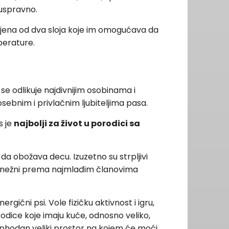
 uspravno.
injena od dva sloja koje im omogućava da
perature.
se odlikuje najdivnijim osobinama i
bnim i privlačnim ljubiteljima pasa.
s je
najbolji za život u porodici sa
a obožava decu. Izuzetno su strpljivi
o nežni prema najmlađim članovima
ični psi. Vole fizičku aktivnost i igru,
rodice koje imaju kuće, odnosno veliko,
ophodan veliki prostor na kojem će moći