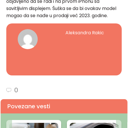
objavljeno da se radi i na prvom iPhonu sa
savitljivim displejem. Šuška se da bi ovakav model
mogao da se nađe u prodaji već 2023. godine.
Aleksandra Rakic
0
Povezane vesti