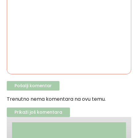
Trenutno nema komentara na ovu temu.
Prikaži još komentara