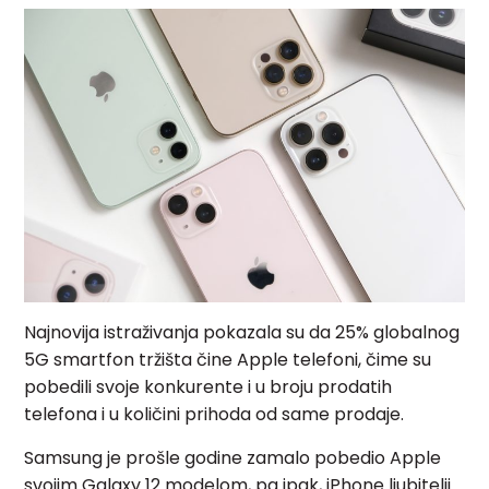
Najnovija istraživanja pokazala su da 25% globalnog
5G smartfon tržišta čine Apple telefoni, čime su
pobedili svoje konkurente i u broju prodatih
telefona i u količini prihoda od same prodaje.
Samsung je prošle godine zamalo pobedio Apple
svojim Galaxy 12 modelom, pa ipak, iPhone ljubitelji