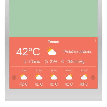
Tempe
42°C
Pretežno oblačno
2.9 m/s
21%
756
mmHg
17:00
18:00
19:00
20:00
21:00
22:00
‹
›
42°C
41°C
41°C
41°C
40°C
39°C