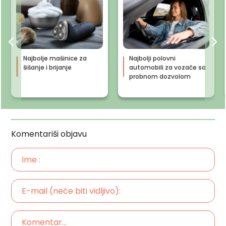
Najbolje mašinice za
Najbolji polovni
šišanje i brijanje
automobili za vozače sa
probnom dozvolom
Komentariši objavu