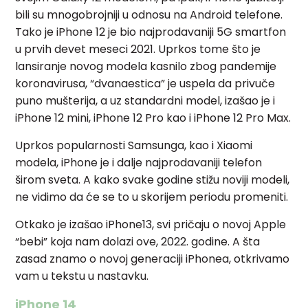
bili su mnogobrojniji u odnosu na Android telefone.
Tako je iPhone 12 je bio najprodavaniji 5G smartfon
u prvih devet meseci 2021. Uprkos tome što je
lansiranje novog modela kasnilo zbog pandemije
koronavirusa, “dvanaestica” je uspela da privuče
puno mušterija, a uz standardni model, izašao je i
iPhone 12 mini, iPhone 12 Pro kao i iPhone 12 Pro Max.
Uprkos popularnosti Samsunga, kao i Xiaomi
modela, iPhone je i dalje najprodavaniji telefon
širom sveta. A kako svake godine stižu noviji modeli,
ne vidimo da će se to u skorijem periodu promeniti.
Otkako je izašao iPhone13, svi pričaju o novoj Apple
“bebi” koja nam dolazi ove, 2022. godine. A šta
zasad znamo o novoj generaciji iPhonea, otkrivamo
vam u tekstu u nastavku.
iPhone 14