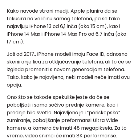
Kako navode strani mediji, Apple planira da se
fokusira na veličinu samog telefona, pa se tako
najavljuju iPhone 13 od 6,1 inča (oko 15 cm), kao i
iPhone 14 Max i iPhone 14 Max Pro od 6,7 inča (oko
17 cm).
Još od 2017., iPhone modeli imaju Face ID, odnosno
skeniranje lica za otključavanje telefona, ali to će se
izgleda promeniti s novom generacijom telefona.
Tako, kako je najavljeno, neki modeli neće imati ovu
opciju.
Ono što se takođe spekuliše jeste da će se
poboljšati i samo sočivo prednje kamere, kao i
prednje blic svetlo. Najavljeno je i “periskopsko”
zumiranje, poboljšanje preformansi Ultra Wide
kamere, a kamera će imati 48 megapiksela. Za to
vreme, video snimci će imati 8K performanse.