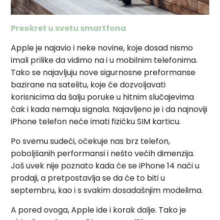
Preokret u svetu smartfona
Apple je najavio i neke novine, koje dosad nismo
imali prilike da vidimo na i u mobilnim telefonima.
Tako se najavljuju nove sigurnosne preformanse
bazirane na satelitu, koje će dozvoljavati
korisnicima da šalju poruke u hitnim slučajevima
čak i kada nemaju signala. Najavljeno je i da najnoviji
iPhone telefon neće imati fizičku SIM karticu.
Po svemu sudeći, očekuje nas brz telefon,
poboljšanih performansi i nešto većih dimenzija.
Još uvek nije poznato kada će se iPhone 14 naći u
prodaji, a pretpostavlja se da će to biti u
septembru, kao i s svakim dosadašnjim modelima.
A pored ovoga, Apple ide i korak dalje. Tako je