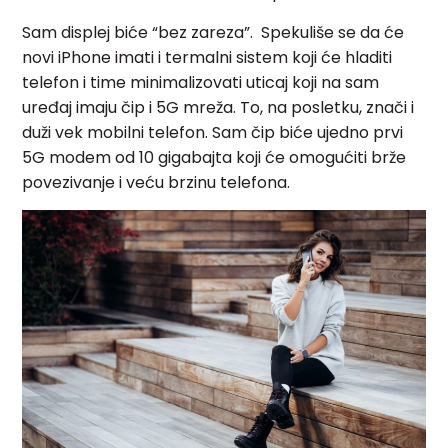
Sam displej biće “bez zareza”. Spekuliše se da će
novi iPhone imati i termalni sistem koji će hladiti
telefon i time minimalizovati uticaj koji na sam
uređaj imaju čip i 5G mreža. To, na posletku, znači i
duži vek mobilni telefon. Sam čip biće ujedno prvi
5G modem od 10 gigabajta koji će omogućiti brže
povezivanje i veću brzinu telefona.