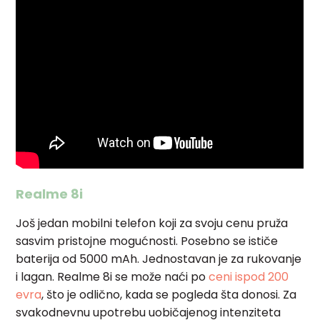
Realme 8i
Još jedan mobilni telefon koji za svoju cenu pruža
sasvim pristojne mogućnosti. Posebno se ističe
baterija od 5000 mAh. Jednostavan je za rukovanje
i lagan.
Realme 8i se može naći po
ceni ispod 200
evra
,
što je odlično, kada se pogleda šta donosi. Za
svakodnevnu upotrebu uobičajenog intenziteta