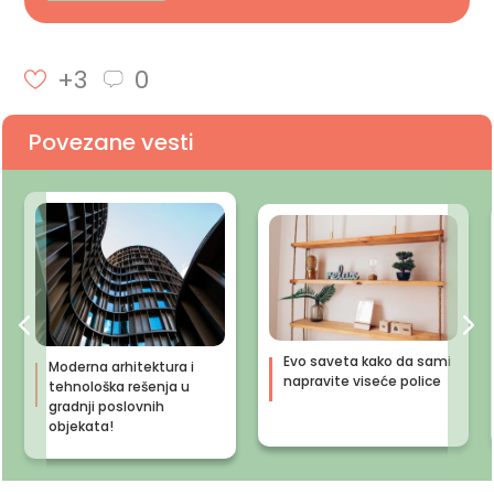
+3
0
Povezane vesti
Evo saveta kako da sami
Moderna arhitektura i
napravite viseće police
tehnološka rešenja u
gradnji poslovnih
objekata!