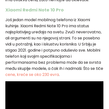
Xiaomi Redmi Note 10 Pro
Još jedan model mobilnog telefona iz Xiaomi
kuhinje. Xiaomi Redmi Note 10 Pro ima status
najisplativijeg uređaja na svetu. Zvuči neverovatno,
ali argumenti su na njegovoj strani. To se posebno
vidi u potražnji, kao i iskustvu korisnika. U Srbiju je
stigao 2021. godine i potpuno oduševio sve. Mobilni
telefon koji svojim specifikacijama i
performansama bez problema može da se svrsta
među skuplje modele, a čak ih i nadmaši.
Što se tiče
cene, kreće se oko 230 evra
.