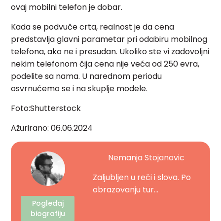
ovaj mobilni telefon je dobar.
Kada se podvuče crta, realnost je da cena
predstavlja glavni parametar pri odabiru mobilnog
telefona, ako ne i presudan. Ukoliko ste vi zadovoljni
nekim telefonom čija cena nije veća od 250 evra,
podelite sa nama. U narednom periodu
osvrnućemo se i na skuplje modele.
Foto:Shutterstock
Ažurirano: 06.06.2024
Nemanja Stojanovic
Zaljubljen u reči i slova. Po
obrazovanju tur...
Pogledaj
biografiju