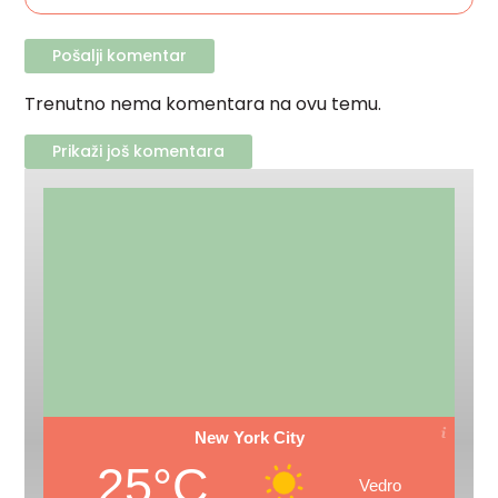
Trenutno nema komentara na ovu temu.
Prikaži još komentara
New York City
25°C
Vedro