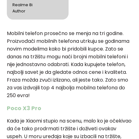
Realme 8i
Author
Mobilni telefon prosečno se menja na tri godine.
Proizvođači mobilnih telefona utrkuju se godinama
novim modelima kako bi pridobili kupce. Zato se
danas na tržištu mogu naći brojni mobilni telefoni i
nije jednostavno odabrati. Kada kupujete telefon,
najbolji savet je da gledate odnos cene i kvaliteta.
Fraza možda zvuči izlizano, ali jeste tako. Zato smo
za vas izdvojili top 4 najbolja mobilna telefona do
250 evra!
Poco X3 Pro
Kada je Xiaomi stupio na scenu, malo ko je očekivao
da će tako prodrmati tržište i doživeti ovakav
uspeh. U moru uređaja koje su izbacili na tržište,