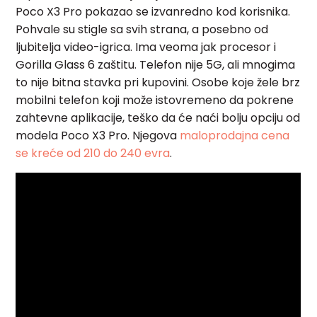
Poco X3 Pro pokazao se izvanredno kod korisnika.
Pohvale su stigle sa svih strana, a posebno od
ljubitelja video-igrica. Ima veoma jak procesor i
Gorilla Glass 6 zaštitu. Telefon nije 5G, ali mnogima
to nije bitna stavka pri kupovini. Osobe koje žele brz
mobilni telefon koji može istovremeno da pokrene
zahtevne aplikacije, teško da će naći bolju opciju od
modela Poco X3 Pro
. Njegova
maloprodajna cena
se kreće od 210 do 240 evra
.