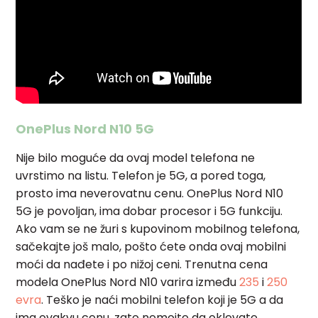
OnePlus Nord N10 5G
Nije bilo moguće da ovaj model telefona ne
uvrstimo na listu. Telefon je 5G, a pored toga,
prosto ima neverovatnu cenu. OnePlus Nord N10
5G je povoljan, ima dobar procesor i 5G funkciju.
Ako vam se ne žuri s kupovinom mobilnog telefona,
sačekajte još malo, pošto ćete onda ovaj mobilni
moći da nađete i po nižoj ceni. Trenutna cena
modela OnePlus Nord N10
varira između
235
i
250
evra
.
Teško je naći mobilni telefon koji je 5G a da
ima ovakvu cenu, zato nemojte da oklevate.