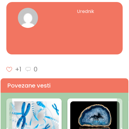
Urednik
+1
0
Povezane vesti