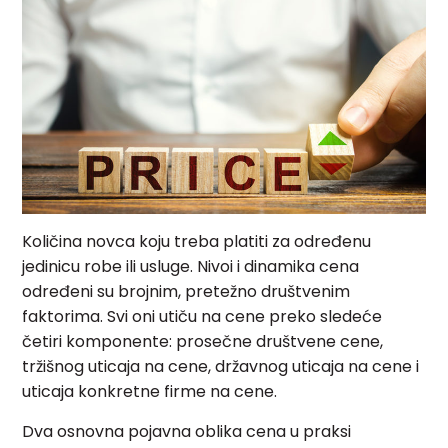
Količina novca koju treba platiti za određenu
jedinicu robe ili usluge. Nivoi i dinamika cena
određeni su brojnim, pretežno društvenim
faktorima. Svi oni utiču na cene preko sledeće
četiri komponente: prosečne društvene cene,
tržišnog uticaja na cene, državnog uticaja na cene i
uticaja konkretne firme na cene.
Dva osnovna pojavna oblika cena u praksi