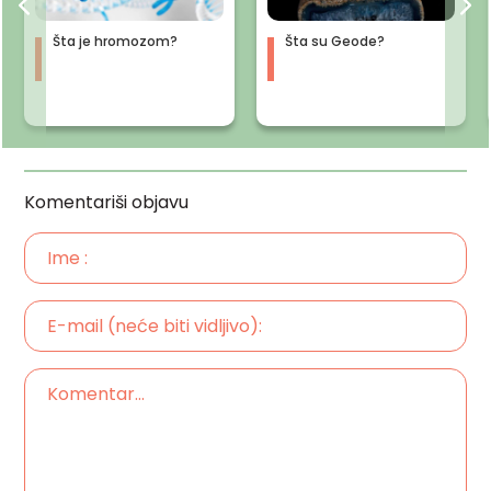
Šta je hromozom?
Šta su Geode?
Komentariši objavu