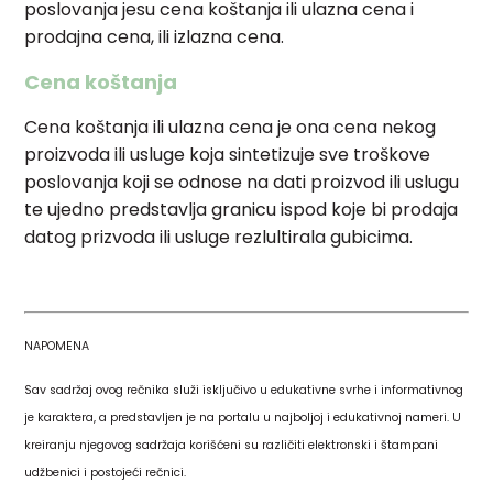
poslovanja jesu cena koštanja ili ulazna cena i
prodajna cena, ili izlazna cena.
Cena koštanja
Cena koštanja ili ulazna cena je ona cena nekog
proizvoda ili usluge koja sintetizuje sve troškove
poslovanja koji se odnose na dati proizvod ili uslugu
te ujedno predstavlja granicu ispod koje bi prodaja
datog prizvoda ili usluge rezlultirala gubicima.
NAPOMENA
Sav sadržaj ovog rečnika služi isključivo u edukativne svrhe i informativnog
je karaktera, a predstavljen je na portalu u najboljoj i edukativnoj nameri. U
kreiranju njegovog sadržaja korišćeni su različiti elektronski i štampani
udžbenici i postojeći rečnici.