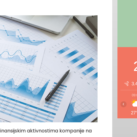
3.
09:
‹
27
finansijskim aktivnostima kompanije na