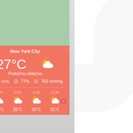
New York City
27°C
Pretežno oblačno
4 m/s
77%
763
mmHg
00
10:00
11:00
12:00
13:00
14:00
15:00
16:0
›
°C
28°C
30°C
31°C
32°C
32°C
33°C
33°