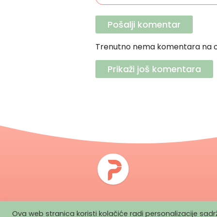
Trenutno nema komentara na o
Prikaži još komentara
Ova web stranica koristi kolačiće radi personalizacije sa