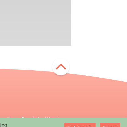
nosti
Pravila korišćenja
ašeg