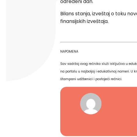
određeni dan.
Bilans stanja, izveštaj o toku nov
finansijskih izveštaja.
NAPOMENA
Sav sadržaj ovog rečnika služi isključivo u eduk
na portalu u najboljoj i edukativnoj nameri. U kr
štampani udžbenici i postojeći rečnici.