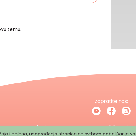
vu temu.
Zapratite nas:
Marketing
Impressum
Politika privat
držaja i oglasa, unapređenja stranica sa svrhom poboljšanja v