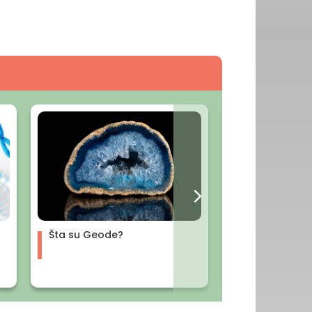
Šta su Geode?
Šta je Hronobi