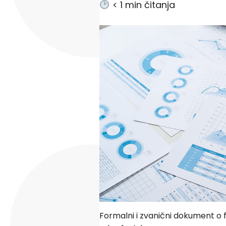
< 1
min čitanja
Formalni i zvanični dokument o 