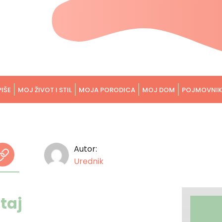
PIŠE
MOJ ŽIVOT I STIL
MOJA PORODICA
MOJ DOM
POJMOVNIK
Autor:
Urednik
taj