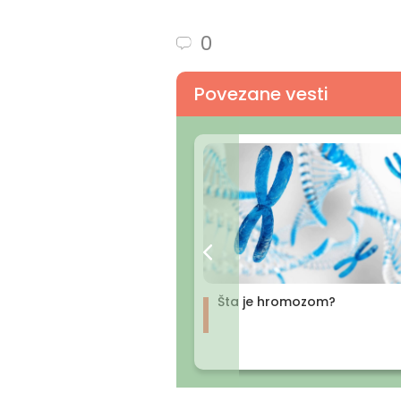
0
Povezane vesti
Šta je hromozom?