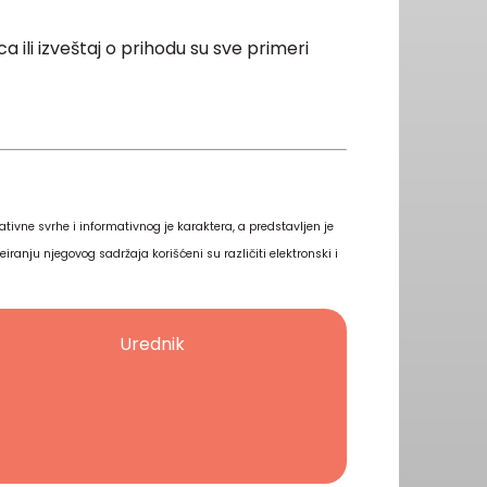
ca ili izveštaj o prihodu su sve primeri
ativne svrhe i informativnog je karaktera, a predstavljen je
eiranju njegovog sadržaja korišćeni su različiti elektronski i
Urednik