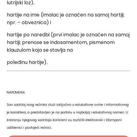
lutrijski loz),
hartije na ime (imalac je označen na samoj hartiji;
npr. – obveznica) i
hartije po naredbi (prvi imalac je označen na samoj
hartiji; prenose se indosamentom, pismenom
klauzulom koja se stavlja na
poleđinu hartije).
NAPOMENA
Sav sadržaj ovog rečnika služi isključivo u edukativne svrhe i informativnog
je karaktera, a predstavljen je na portalu u najboljoj i edukativnoj nameri. U
kreiranju njegovog sadržaja korišćeni su različiti elektronski i štampani
udžbenici i postojeći rečnici.