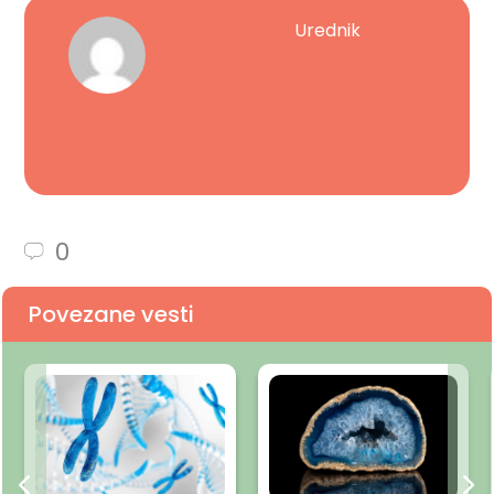
Urednik
0
Povezane vesti