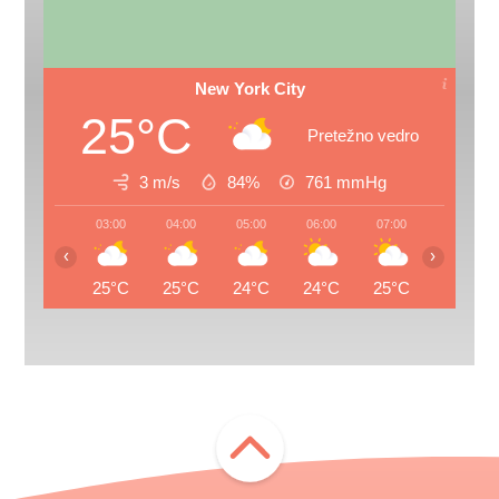
New York City
25°C
Pretežno vedro
3 m/s
84%
761
mmHg
03:00
04:00
05:00
06:00
07:00
08:00
‹
›
25°C
25°C
24°C
24°C
25°C
26°C