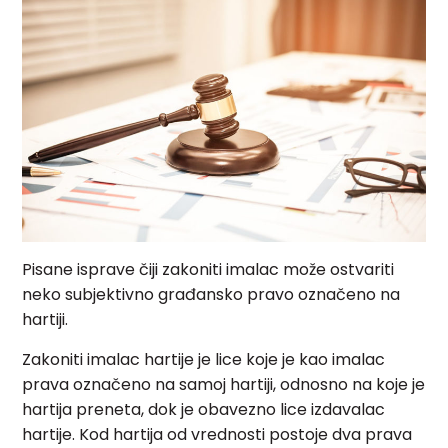
Pisane isprave čiji zakoniti imalac može ostvariti
neko subjektivno građansko pravo označeno na
hartiji.
Zakoniti imalac hartije je lice koje je kao imalac
prava označeno na samoj hartiji, odnosno na koje je
hartija preneta, dok je obavezno lice izdavalac
hartije. Kod hartija od vrednosti postoje dva prava