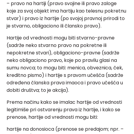
– pravo na hartiji (pravo svojine ili pravo zaloge
koje za svoj objekt ima hartiju kao telesnu pokretnu
stvar) i pravo iz hartije (po svojoj pravnoj prirodi to
je stvarno, obligaciono ili člansko pravo).
Hartije od vrednosti mogu biti stvarno-pravne
(sadrže neko stvarno pravo na pokretne ili
nepokretne stvari), obligaciono-pravne (sadrže
neko obligaciono pravo, koje po pravilu glasi na
sumu novca; to mogu biti: menica, obveznica, ček,
kreditno pismo) i hartije s pravom učešća (sadrže
određena članska prava imaoca i pravo učešća u
dobiti društva; to je akcija).
Prema načinu kako se imalac hartije od vrednosti
legitimiše pri ostvarenju prava iz hartije, i kako se
prenose, hartije od vrednosti mogu biti:
hartije na donosioca (prenose se predajom; npr. –