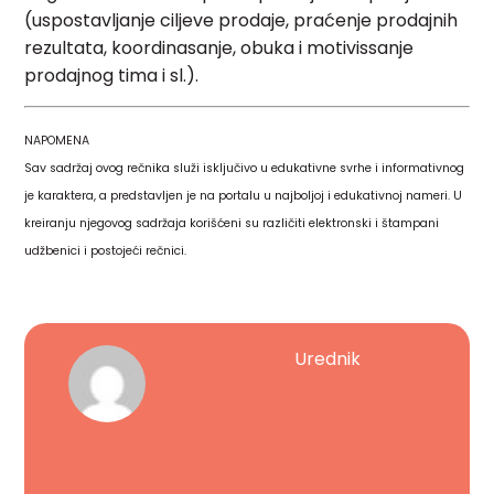
(uspostavljanje ciljeve prodaje, praćenje prodajnih
rezultata, koordinasanje, obuka i motivissanje
prodajnog tima i sl.).
NAPOMENA
Sav sadržaj ovog rečnika služi isključivo u edukativne svrhe i informativnog
je karaktera, a predstavljen je na portalu u najboljoj i edukativnoj nameri. U
kreiranju njegovog sadržaja korišćeni su različiti elektronski i štampani
udžbenici i postojeći rečnici.
Urednik