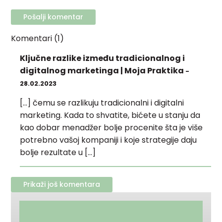
Komentari (1)
Ključne razlike između tradicionalnog i
digitalnog marketinga | Moja Praktika
-
28.02.2023
[…] čemu se razlikuju tradicionalni i digitalni
marketing. Kada to shvatite, bićete u stanju da
kao dobar menadžer bolje procenite šta je više
potrebno vašoj kompaniji i koje strategije daju
bolje rezultate u […]
Prikaži još komentara