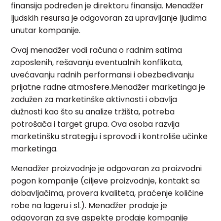
finansija podređen je direktoru finansija. Menadžer
ljudskih resursa je odgovoran za upravljanje ljudima
unutar kompanije.
Ovaj menadžer vodi računa o radnim satima
zaposlenih, rešavanju eventualnih konflikata,
uvećavanju radnih performansi i obezbeđivanju
prijatne radne atmosfere.Menadžer marketinga je
zadužen za marketinške aktivnosti i obavlja
dužnosti kao što su analize tržišta, potreba
potrošača i target grupa. Ova osoba razvija
marketinšku strategiju i sprovodi i kontroliše učinke
marketinga.
Menadžer proizvodnje je odgovoran za proizvodni
pogon kompanije (ciljeve proizvodnje, kontakt sa
dobavljačima, provera kvaliteta, praćenje količine
robe na lageru i sl.). Menadžer prodaje je
odgovoran za sve aspekte prodaje kompanije