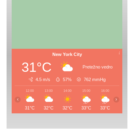
New York City
31°C
Pretežno vedro
4.5 m/s
57%
762
mmHg
12:00
13:00
14:00
15:00
16:00
17:00
‹
›
31°C
32°C
32°C
33°C
33°C
27°C