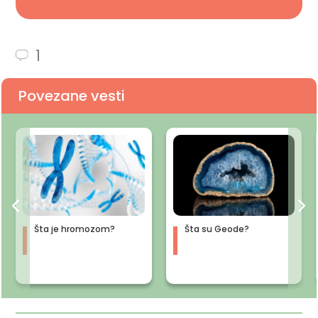
1
Povezane vesti
Šta je hromozom?
Šta su Geode?