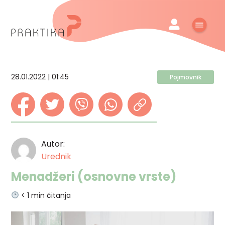
28.01.2022 | 01:45
Pojmovnik
Autor:
Urednik
Menadžeri (osnovne vrste)
< 1
min čitanja