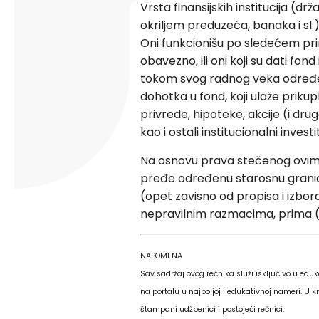
Vrsta finansijskih institucija (drž
okriljem preduzeća, banaka i sl.
Oni funkcionišu po sledećem prin
obavezno, ili oni koji su dati fond
tokom svog radnog veka određen
dohotka u fond, koji ulaže priku
privrede, hipoteke, akcije (i dru
kao i ostali institucionalni investi
Na osnovu prava stečenog ovim
pređe određenu starosnu granicu
(opet zavisno od propisa i izbor
nepravilnim razmacima, prima (i
NAPOMENA
Sav sadržaj ovog rečnika služi isključivo u eduk
na portalu u najboljoj i edukativnoj nameri. U kr
štampani udžbenici i postojeći rečnici.