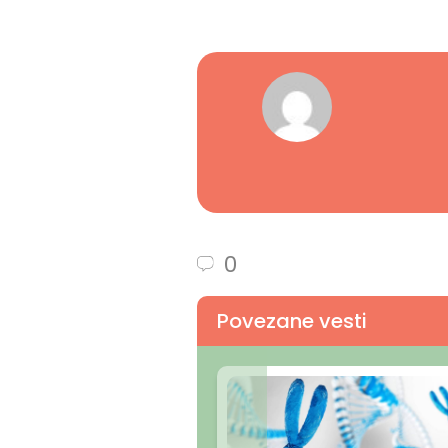
0
Povezane vesti