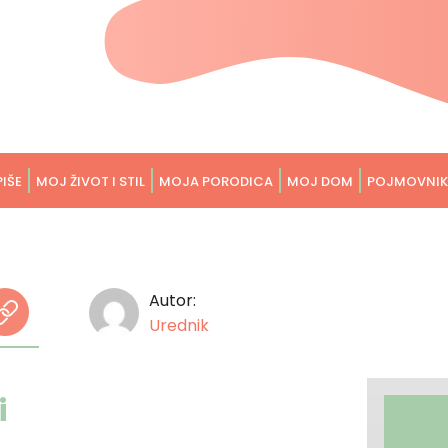
PIŠE
MOJ ŽIVOT I STIL
MOJA PORODICA
MOJ DOM
POJMOVNIK
Autor:
Urednik
i