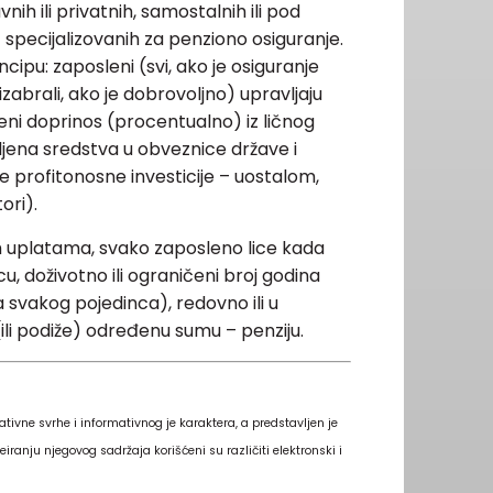
avnih ili privatnih, samostalnih ili pod
) specijalizovanih za penziono osiguranje.
cipu: zaposleni (svi, ako je osiguranje
 izabrali, ako je dobrovoljno) upravljaju
i doprinos (procentualno) iz ličnog
pljena sredstva u obveznice države i
ge profitonosne investicije – uostalom,
tori).
 uplatama, svako zaposleno lice kada
, doživotno ili ograničeni broj godina
a svakog pojedinca), redovno ili u
li podiže) određenu sumu – penziju.
ativne svrhe i informativnog je karaktera, a predstavljen je
eiranju njegovog sadržaja korišćeni su različiti elektronski i