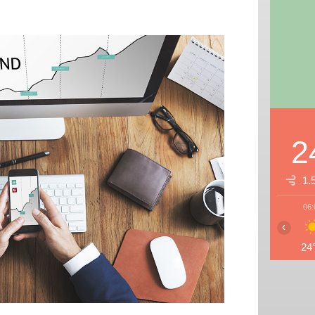
2
1.
06:
‹
24