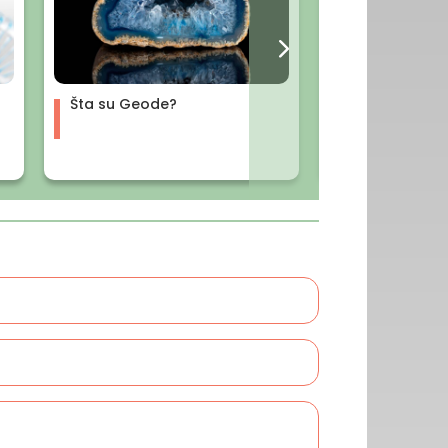
Šta su Geode?
Šta je Hronobi