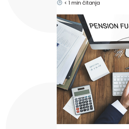
< 1
min čitanja