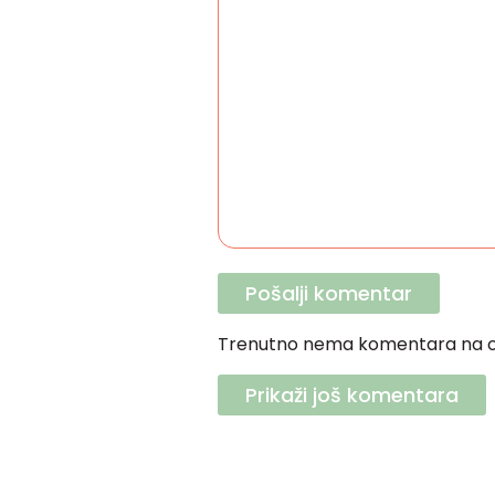
Trenutno nema komentara na o
Prikaži još komentara