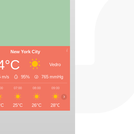
New York City
4°C
Vedro
5 m/s
95%
765
mmHg
00
07:00
08:00
09:00
10:00
11:00
12:00
13:0
›
°C
25°C
26°C
28°C
29°C
30°C
31°C
29°