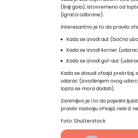
(liniji gola), istovremeno od lop
(igrača odbrane).
Interesantno je to da pravilo ofsa
Kada se izvodi aut (bočno ub
Kada se izvodi korner (udarac 
Kada se izvodi gol-aut (udara
Kada se dosudi ofsajd prekršaj, 
udarac (izvođenjem ovog udarca
lopta se mora dodati).
Zanimljivo je i to da pojedini lju
pravilo nazivaju oPsajd, neki iz n
Foto: Shutterstock