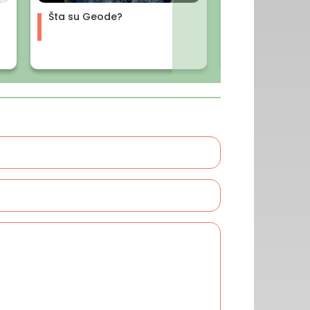
Šta su Geode?
Šta je Hronobi