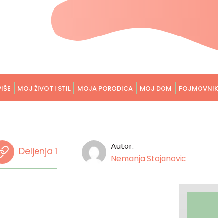
PIŠE
MOJ ŽIVOT I STIL
MOJA PORODICA
MOJ DOM
POJMOVNIK
Autor:
Deljenja 1
Nemanja Stojanovic