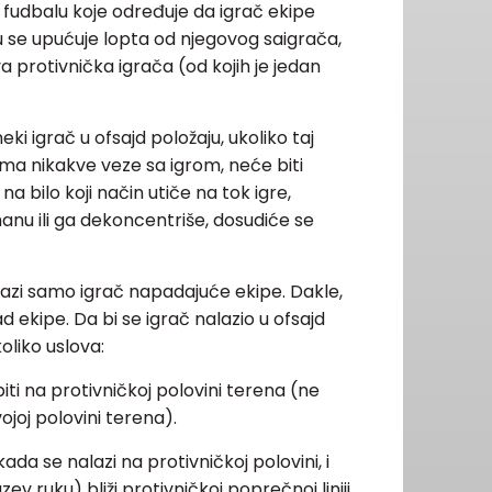
u fudbalu koje određuje da igrač ekipe
 se upućuje lopta od njegovog saigrača,
 dva protivnička igrača (od kojih je jedan
eki igrač u ofsajd položaju, ukoliko taj
nema nikakve veze sa igrom, neće biti
na bilo koji način utiče na tok igre,
anu ili ga dekoncentriše, dosudiće se
lazi samo igrač napadajuće ekipe. Dakle,
ad ekipe. Da bi se igrač nalazio u ofsajd
oliko uslova:
ti na protivničkoj polovini terena (ne
ojoj polovini terena).
ada se nalazi na protivničkoj polovini, i
zev ruku) bliži protivničkoj poprečnoj liniji