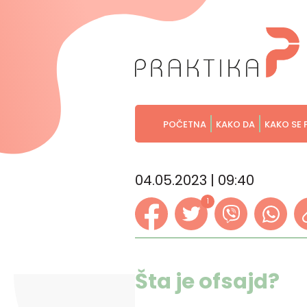
POČETNA
KAKO DA
KAKO SE 
04.05.2023 | 09:40
1
Šta je ofsajd?