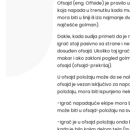
Ofsajd (eng. Offside) je pravilo 
koja napada u trenutku kada mu
mora biti u liniji ili iza najmanje
najčešće golman).
Dakle, kada sudija primeti da je n
igrač stoji pasivno sa strane i 
dosuđen ofsajd. Ukoliko taj igrač 
makar i ako zakloni pogled golm
ofsajd (ofsajd-prekršaj).
U ofsajd položaju može da se na
ofsajd je vezan isključivo za nap
položaju, mora biti ispunjeno nek
-Igrač napadajuće ekipe mora bi
može biti u ofsajd-položaju na sv
-Igrač je u ofsajd položaju onda k
kada je bilo kojim delom tela (izu