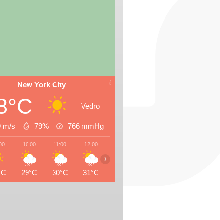
New York City
8°C
Vedro
9 m/s
79%
766
mmHg
00
10:00
11:00
12:00
13:00
14:00
15:00
16:0
›
°C
29°C
30°C
31°C
29°C
28°C
30°C
29°