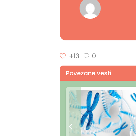
+13
0
Povezane vesti