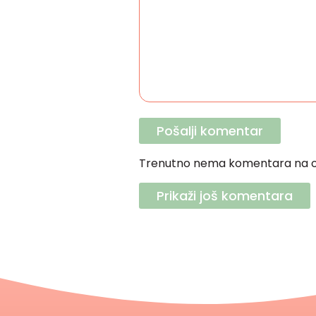
Trenutno nema komentara na o
Prikaži još komentara