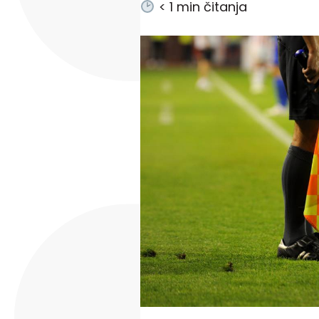
< 1
min čitanja