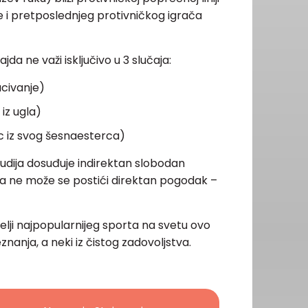
te i pretposlednjeg protivničkog igrača
jda ne važi isključivo u 3 slučaja:
acivanje)
iz ugla)
c iz svog šesnaesterca)
sudija dosuđuje indirektan slobodan
 ne može se postići direktan pogodak –
bitelji najpopularnijeg sporta na svetu ovo
eznanja, a neki iz čistog zadovoljstva.