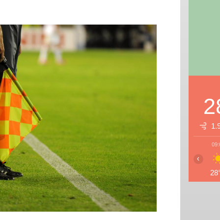
2
1.
09:
‹
28