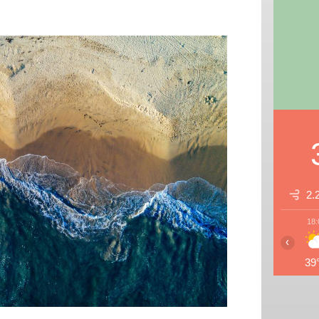
2.
18:
‹
39