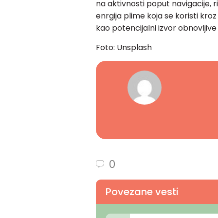
na aktivnosti poput navigacije, r
enrgija plime koja se koristi kroz
kao potencijalni izvor obnovljive
Foto: Unsplash
0
Povezane vesti