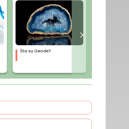
Šta su Geode?
Šta je Hronobi