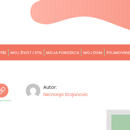
PIŠE
MOJ ŽIVOT I STIL
MOJA PORODICA
MOJ DOM
POJMOVNIK
Autor:
Nemanja Stojanovic