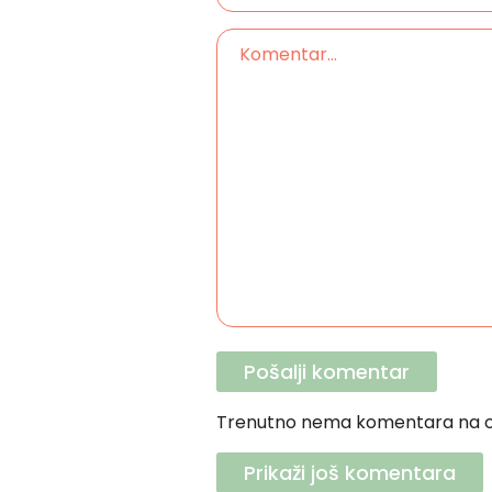
Trenutno nema komentara na o
Prikaži još komentara