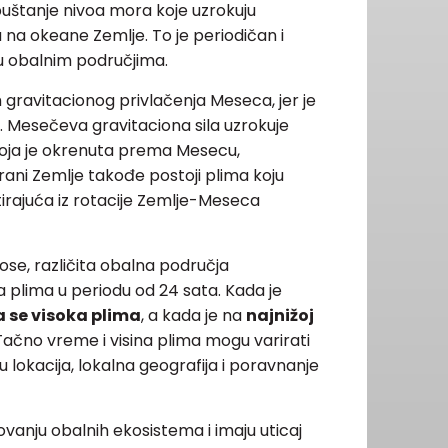
puštanje nivoa mora koje uzrokuju
 na okeane Zemlje. To je periodičan i
 u obalnim područjima.
gravitacionog privlačenja Meseca, jer je
e. Mesečeva gravitaciona sila uzrokuje
koja je okrenuta prema Mesecu,
trani Zemlje takođe postoji plima koju
ltirajuća iz rotacije Zemlje-Meseca
ose, različita obalna područja
ka plima u periodu od 24 sata. Kada je
a se visoka plima
, a kada je na
najnižoj
 Tačno vreme i visina plima mogu varirati
u lokacija, lokalna geografija i poravnanje
kovanju obalnih ekosistema i imaju uticaj