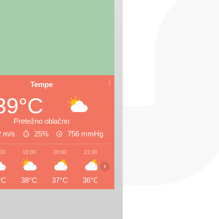
Tempe
39°C
Pretežno oblačno
2 m/s
25%
756
mmHg
00
19:00
20:00
21:00
22:00
23:00
00:00
01:0
›
°C
38°C
37°C
36°C
36°C
35°C
35°C
34°