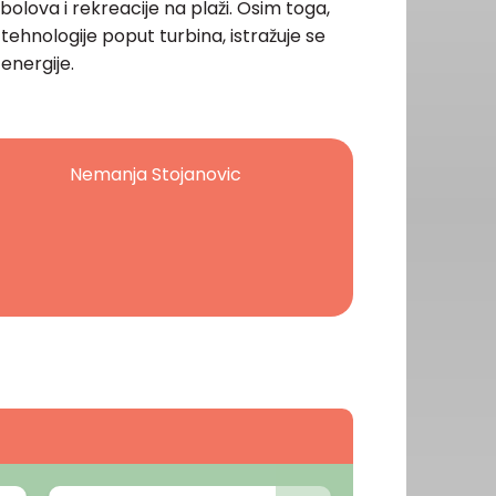
ibolova i rekreacije na plaži. Osim toga,
 tehnologije poput turbina, istražuje se
 energije.
Nemanja Stojanovic