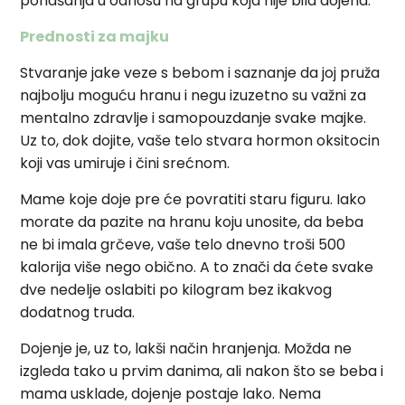
ponašanja u odnosu na grupu koja nije bila dojena.
Prednosti za majku
Stvaranje jake veze s bebom i saznanje da joj pruža
najbolju moguću hranu i negu izuzetno su važni za
mentalno zdravlje i samopouzdanje svake majke.
Uz to, dok dojite, vaše telo stvara hormon oksitocin
koji vas umiruje i čini srećnom.
Mame koje doje pre će povratiti staru figuru. Iako
morate da pazite na hranu koju unosite, da beba
ne bi imala grčeve, vaše telo dnevno troši 500
kalorija više nego obično. A to znači da ćete svake
dve nedelje oslabiti po kilogram bez ikakvog
dodatnog truda.
Dojenje je, uz to, lakši način hranjenja. Možda ne
izgleda tako u prvim danima, ali nakon što se beba i
mama usklade, dojenje postaje lako. Nema