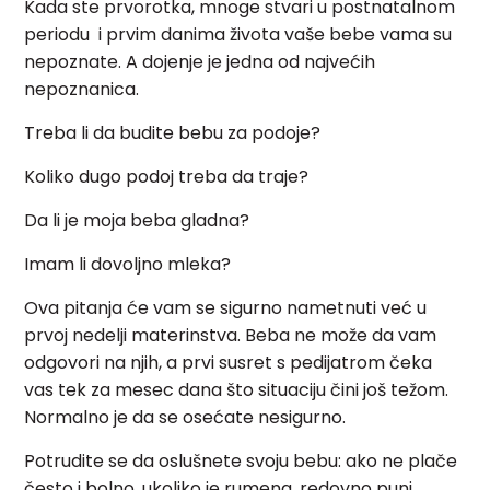
Kada ste prvorotka, mnoge stvari u postnatalnom
periodu i prvim danima života vaše bebe vama su
nepoznate. A dojenje je jedna od najvećih
nepoznanica.
Treba li da budite bebu za podoje?
Koliko dugo podoj treba da traje?
Da li je moja beba gladna?
Imam li dovoljno mleka?
Ova pitanja će vam se sigurno nametnuti već u
prvoj nedelji materinstva. Beba ne može da vam
odgovori na njih, a prvi susret s pedijatrom čeka
vas tek za mesec dana što situaciju čini još težom.
Normalno je da se osećate nesigurno.
Potrudite se da oslušnete svoju bebu: ako ne plače
često i bolno, ukoliko je rumena, redovno puni