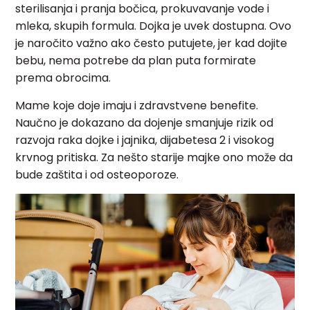
sterilisanja i pranja bočica, prokuvavanje vode i
mleka, skupih formula. Dojka je uvek dostupna. Ovo
je naročito važno ako često putujete, jer kad dojite
bebu, nema potrebe da plan puta formirate
prema obrocima.
Mame koje doje imaju i zdravstvene benefite.
Naučno je dokazano da dojenje smanjuje rizik od
razvoja raka dojke i jajnika, dijabetesa 2 i visokog
krvnog pritiska. Za nešto starije majke ono može da
bude zaštita i od osteoporoze.