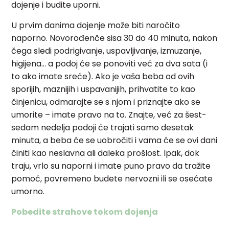
dojenje i budite uporni.
U prvim danima dojenje može biti naročito
naporno. Novorođenče sisa 30 do 40 minuta, nakon
čega sledi podrigivanje, uspavljivanje, izmuzanje,
higijena… a podoj će se ponoviti već za dva sata (i
to ako imate sreće). Ako je vaša beba od ovih
sporijih, maznijih i uspavanijih, prihvatite to kao
činjenicu, odmarajte se s njom i priznajte ako se
umorite – imate pravo na to. Znajte, već za šest-
sedam nedelja podoji će trajati samo desetak
minuta, a beba će se uobročiti i vama će se ovi dani
činiti kao neslavna ali daleka prošlost. Ipak, dok
traju, vrlo su naporni i imate puno pravo da tražite
pomoć, povremeno budete nervozni ili se osećate
umorno.
Pobedite strahove tokom dojenja