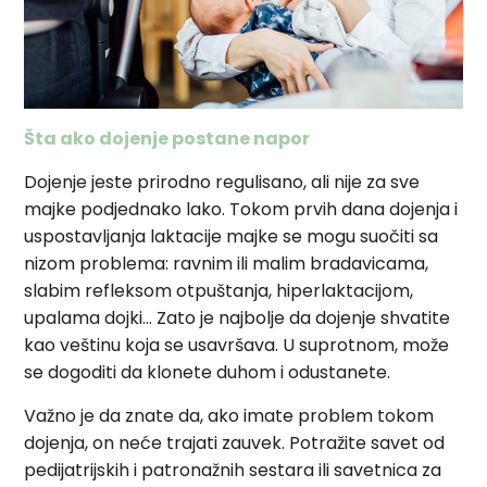
Šta ako dojenje postane napor
Dojenje jeste prirodno regulisano, ali nije za sve
majke podjednako lako. Tokom prvih dana dojenja i
uspostavljanja laktacije majke se mogu suočiti sa
nizom problema: ravnim ili malim bradavicama,
slabim refleksom otpuštanja, hiperlaktacijom,
upalama dojki… Zato je najbolje da dojenje shvatite
kao veštinu koja se usavršava. U suprotnom, može
se dogoditi da klonete duhom i odustanete.
Važno je da znate da, ako imate problem tokom
dojenja, on neće trajati zauvek. Potražite savet od
pedijatrijskih i patronažnih sestara ili savetnica za