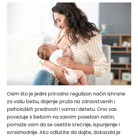
Osim što je jedini prirodno regulisan način ishrane
za vašu bebu, dojenje pruža niz zdravstvenih i
psiholoških prednosti i vama i detetu. Ono vas
povezuje s bebom na sasvim poseban način,
pomaže vam da se osetite srećnije, ispunjenije i
svrsishodnije. Ako odlučite da dojite, dokazala je