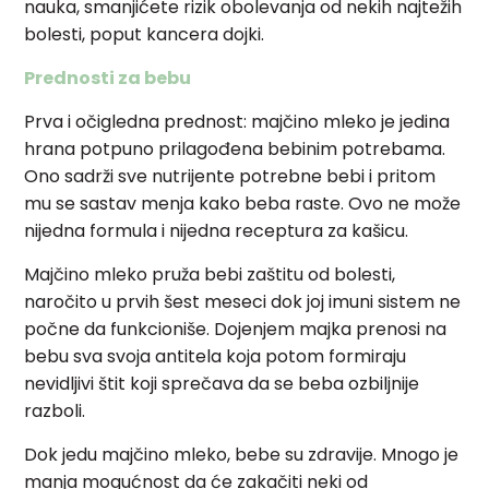
nauka, smanjićete rizik obolevanja od nekih najtežih
bolesti, poput kancera dojki.
Prednosti za bebu
Prva i očigledna prednost: majčino mleko je jedina
hrana potpuno prilagođena bebinim potrebama.
Ono sadrži sve nutrijente potrebne bebi i pritom
mu se sastav menja kako beba raste. Ovo ne može
nijedna formula i nijedna receptura za kašicu.
Majčino mleko pruža bebi zaštitu od bolesti,
naročito u prvih šest meseci dok joj imuni sistem ne
počne da funkcioniše. Dojenjem majka prenosi na
bebu sva svoja antitela koja potom formiraju
nevidljivi štit koji sprečava da se beba ozbiljnije
razboli.
Dok jedu majčino mleko, bebe su zdravije. Mnogo je
manja mogućnost da će zakačiti neki od