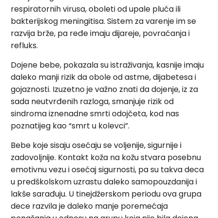
respiratornih virusa, oboleti od upale pluća ili
bakterijskog meningitisa. Sistem za varenje im se
razvija brže, pa ređe imaju dijareje, povraćanja i
refluks.
Dojene bebe, pokazala su istraživanja, kasnije imaju
daleko manji rizik da obole od astme, dijabetesa i
gojaznosti. Izuzetno je važno znati da dojenje, iz za
sada neutvrđenih razloga, smanjuje rizik od
sindroma iznenadne smrti odojčeta, kod nas
poznatijeg kao “smrt u kolevci”.
Bebe koje sisaju osećaju se voljenije, sigurnije i
zadovoljnije. Kontakt koža na kožu stvara posebnu
emotivnu vezu i osećaj sigurnosti, pa su takva deca
u predškolskom uzrastu daleko samopouzdanija i
lakše sarađuju. U tinejdžerskom periodu ova grupa
dece razvila je daleko manje poremećaja