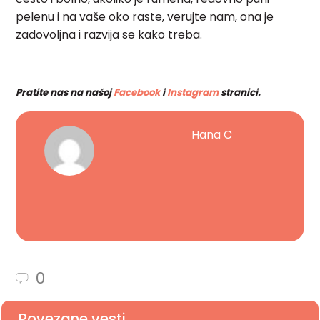
pelenu i na vaše oko raste, verujte nam, ona je
zadovoljna i razvija se kako treba.
Pratite nas na našoj
Facebook
i
Instagram
stranici.
Hana C
0
Povezane vesti