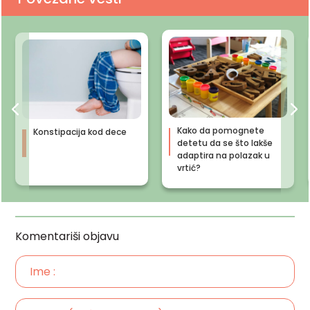
Kako da pomognete
Konstipacija kod dece
detetu da se što lakše
adaptira na polazak u
vrtić?
Komentariši objavu