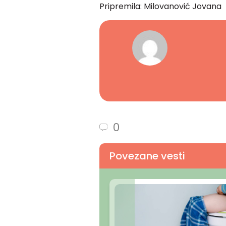
Pripremila: Milovanović Jovana
0
Povezane vesti