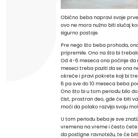
Obično beba napravi svoje prv
ovo ne mora nužno biti slučaj k
sigurno postoje.
Pre nego što beba prohoda, ona p
pripremile. Ono na šta bi trebalo
Od 4-6 meseca ona počinje da u
meseci treba paziti da se ona n
okreće i pravi pokrete koji bi t
6 pa sve do 10 meseca beba poči
Ono što bi u tom periodu bilo do
čist, prostran deo, gde će biti 
moći da polako razvija svoju mot
U tom periodu beba je sve znatiž
vremena na vreme i često ćete j
da postigne ravnotežu, te će b