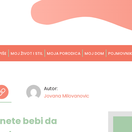
PIŠE
MOJ ŽIVOT I STIL
MOJA PORODICA
MOJ DOM
POJMOVNIK
Autor:
Jovana Milovanovic
ete bebi da