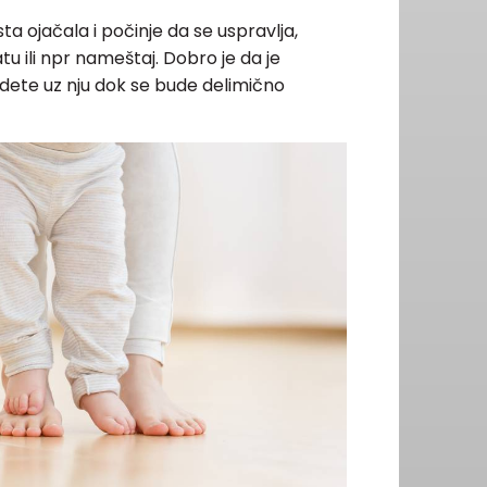
a ojačala i počinje da se uspravlja,
tu ili npr nameštaj. Dobro je da je
dete uz nju dok se bude delimično