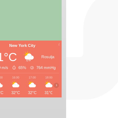
New York City
1°C
Rosulja
9 m/s
65%
764
mmHg
00
16:00
17:00
18:00
19:00
20:00
21:00
22:0
›
°C
32°C
32°C
31°C
31°C
29°C
29°C
27°