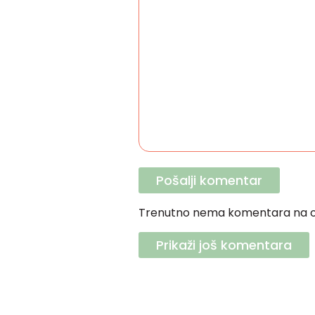
Trenutno nema komentara na o
Prikaži još komentara