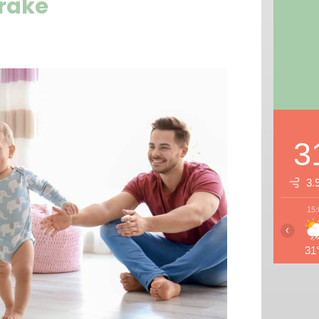
orake
3
3.
15:
‹
31