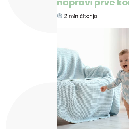
napravi prve k
2
min čitanja