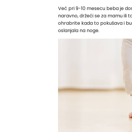
Već pri 9-10 mesecu beba je dost
naravno, držeći se za mamu ili ta
ohrabrite kada to pokušava i bu
oslanjala na noge.