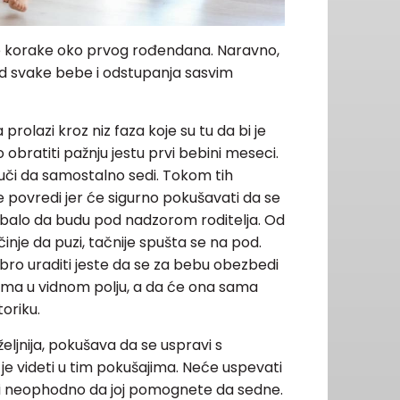
e korake oko prvog rođendana. Naravno,
od svake bebe i odstupanja sasvim
rolazi kroz niz faza koje su tu da bi je
 obratiti pažnju jestu prvi bebini meseci.
či da samostalno sedi. Tokom tih
e povredi jer će sigurno pokušavati da se
rebalo da budu pod nadzorom roditelja. Od
nje da puzi, tačnije spušta se na pod.
bro uraditi jeste da se za bebu obezbedi
vama u vidnom polju, a da će ona sama
oriku.
eljnija, pokušava da se uspravi s
e videti u tim pokušajima. Neće uspevati
iti neophodno da joj pomognete da sedne.