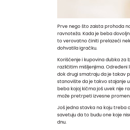
Prve nego što zaista prohoda na
ravnoteža. Kada je beba dovoljn
to verovatno činiti prelazeći nek
dohvatila igračku.
Korišćenje i kupovina dubka za b
različitim mišljenjima. Određeni
dok drugi smatraju da je takav p
stanovište da je takvo stajanje u
beba kojoj kičma još uvek nije r
može pretrpeti izvesne promen
Još jedna stavka na koju treba ob
savetuju da to budu one koje nisu
dnu.