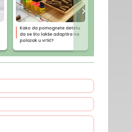
Pelenski osip
Kako da pomognete detetu
uzroci, nega i
da se što lakše adaptira na
polazak u vrtić?