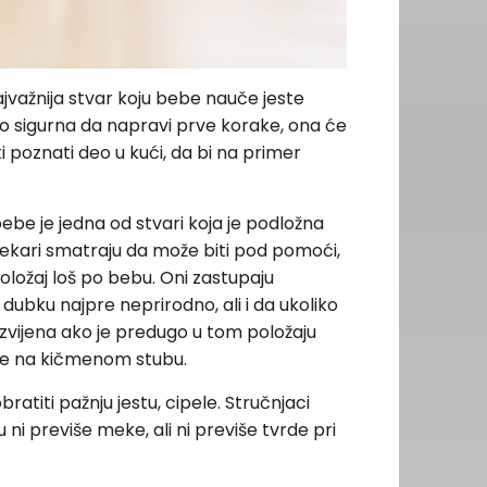
jvažnija stvar koju bebe nauče jeste
o sigurna da napravi prve korake, ona će
i poznati deo u kući, da bi na primer
ebe je jedna od stvari koja je podložna
 lekari smatraju da može biti pod pomoći,
oložaj loš po bebu. Oni zastupaju
 dubku najpre neprirodno, ali i da ukoliko
azvijena ako je predugo u tom položaju
e na kičmenom stubu.
ratiti pažnju jestu, cipele. Stručnjaci
 ni previše meke, ali ni previše tvrde pri