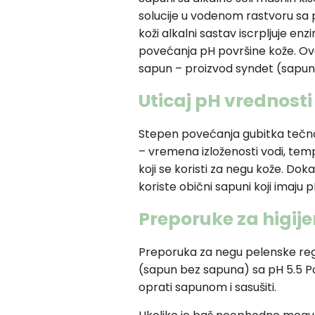
solucije u vodenom rastvoru sa p
koži alkalni sastav iscrpljuje e
povećanja pH površine kože. Ovo
sapun – proizvod syndet (sapun
Uticaj pH vrednosti
Stepen povećanja gubitka tečnost
– vremena izloženosti vodi, te
koji se koristi za negu kože. Dok
koriste obični sapuni koji imaju 
Preporuke za higij
Preporuka za negu pelenske reg
(sapun bez sapuna) sa pH 5.5 P
oprati sapunom i sasušiti.