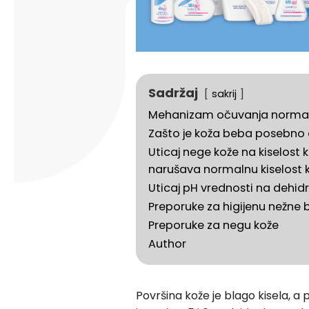
Sadržaj
sakrij
Mehanizam očuvanja normaln
Zašto je koža beba posebno o
Uticaj nege kože na kiselos
narušava normalnu kiselost 
Uticaj pH vrednosti na dehidr
Preporuke za higijenu nežne 
Preporuke za negu kože
Author
Površina kože je blago kisela, a