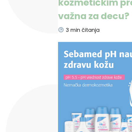
kozmetičkim pr
važna za decu?
3
min čitanja