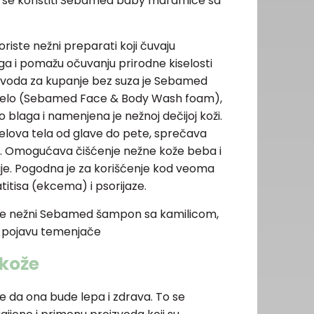
 se koristiti Sebamed baby maramice sa
riste nežni preparati koji čuvaju
 ga i pomažu očuvanju prirodne kiselosti
oizvoda za kupanje bez suza je Sebamed
 i telo (Sebamed Face & Body Wash foam),
no blaga i namenjena je nežnoj dečijoj koži.
 delova tela od glave do pete, sprečava
upala. Omogućava čišćenje nežne kože beba i
je. Pogodna je za korišćenje kod veoma
itisa (ekcema) i psorijaze.
 je nežni Sebamed šampon sa kamilicom,
a pojavu temenjače
 kože
te da ona bude lepa i zdrava. To se