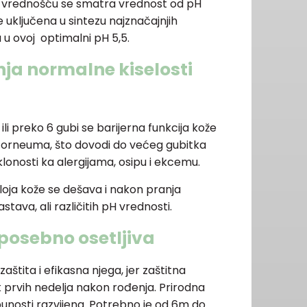
ph vrednošću se smatra vrednost od pH
 uključena u sintezu najznačajnjih
 u ovoj optimalni pH 5,5.
a normalne kiselosti
 ili preko 6 gubi se barijerna funkcija kože
a corneuma, što dovodi do većeg gubitka
sklonosti ka alergijama, osipu i ekcemu.
loja kože se dešava i nakon pranja
tava, ali različitih pH vrednosti.
 posebno osetljiva
štita i efikasna njega, jer zaštitna
k prvih nedelja nakon rođenja. Prirodna
tpunosti razvijena. Potrebno je od 6m do