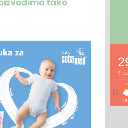
oizvodima tako
2
1.
10:
‹
29