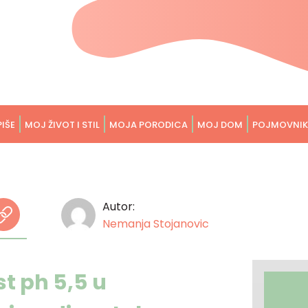
PIŠE
MOJ ŽIVOT I STIL
MOJA PORODICA
MOJ DOM
POJMOVNIK
Autor:
Nemanja Stojanovic
t ph 5,5 u