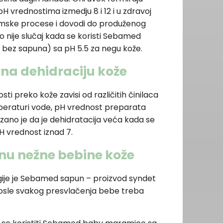
H vrednostima izmedju 8 i 12 i u zdravoj
nzimske procese i dovodi do produženog
 nije slučaj kada se koristi Sebamed
 bez sapuna) sa pH 5.5 za negu kože.
 na dehidraciju kože
i preko kože zavisi od različitih činilaca
mperaturi vode, pH vrednost preparata
azano je da je dehidratacija veća kada se
pH vrednost iznad 7.
enu nežne bebine kože
ije je Sebamed sapun – proizvod syndet
osle svakog presvlačenja bebe treba