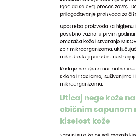
1god da se ovaj proces završi. 
prilagođavanje proizvoda za čišc
Upotreba proizvoda za higijenu 
posebno važna u prvim godinama 
omotača kože i stvaranje MIKO
zbir mikroorganizama, uključujući 
mikrobe, koji prirodno nastanjuj
Kada je narušena normalna vredn
sklona iritacijama, isušivanjima
mikroorganizama.
Uticaj nege kože na
običnim sapunom 
kiselost kože
Sapuni su alkalne soli masnih kis