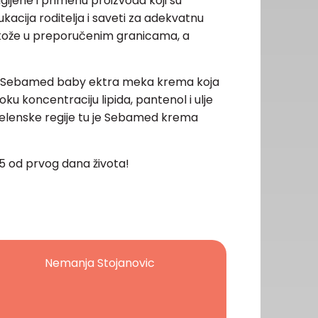
gijene i primenu proizvoda koji su
ukacija roditelja i saveti za adekvatnu
 kože u preporučenim granicama, a
ti Sebamed baby ektra meka krema koja
soku koncentraciju lipida, pantenol i ulje
a pelenske regije tu je Sebamed krema
5 od prvog dana života!
Nemanja Stojanovic