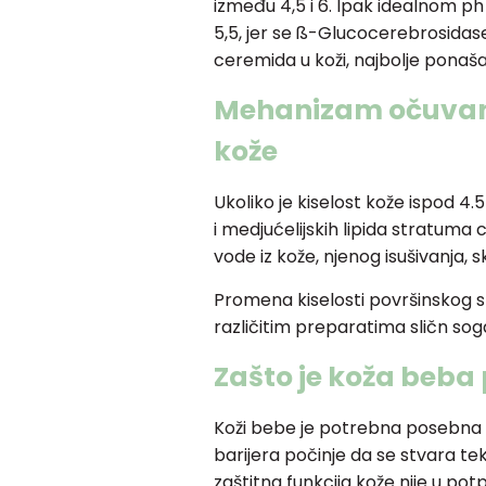
između 4,5 i 6. Ipak idealnom 
5,5, jer se ß-Glucocerebrosidase
ceremida u koži, najbolje ponaša
Mehanizam očuvanj
kože
Ukoliko je kiselost kože ispod 4.5
i medjućelijskih lipida stratum
vode iz kože, njenog isušivanja, 
Promena kiselosti površinskog s
različitim preparatima sličn sogas
Zašto je koža beba
Koži bebe je potrebna posebna za
barijera počinje da se stvara te
zaštitna funkcija kože nije u po