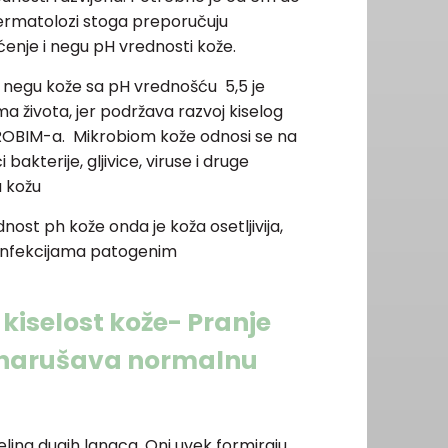
Dermatolozi stoga preporučuju
́enje i negu pH vrednosti kože.
i negu kože sa pH vrednošću 5,5 je
života, jer podržava razvoj kiselog
ROBIM-a. Mikrobiom kože odnosi se na
bakterije, gljivice, viruse i druge
u kožu
ost ph kože onda je koža osetljivija,
 i infekcijama patogenim
 kiselost kože- Pranje
narušava normalnu
elina dugih lanaca. Oni uvek formiraju