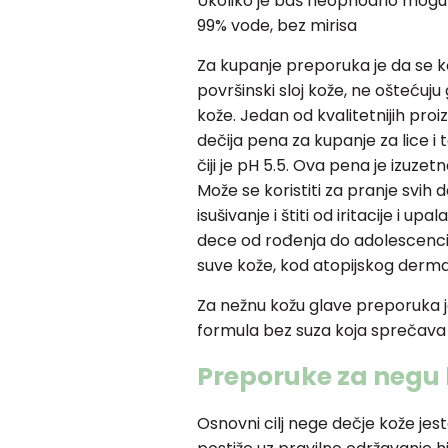
Ukoliko je baš neophodno mogu
99% vode, bez mirisa
Za kupanje preporuka je da se ko
površinski sloj kože, ne oštećuju
kože. Jedan od kvalitetnijih pr
dečija pena za kupanje za lice
čiji je pH 5.5. Ova pena je izuzet
Može se koristiti za pranje svih
isušivanje i štiti od iritacije i 
dece od rođenja do adolescenci
suve kože, kod atopijskog dermat
Za nežnu kožu glave preporuka
formula bez suza koja sprečav
Preporuke za negu
Osnovni cilj nege dečje kože jes