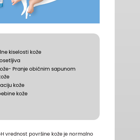
e kiselosti kože
setljiva
t kože- Pranje običnim sapunom
kože
aciju kože
bebine kože
 pH vrednost površine kože je normalno