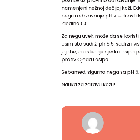
postiže uz pravilno održavanje hi
namenjeni nežnoj dečijoj koži. Ed
negu i održavanje pH vrednosti
idealno 5,5.
Za negu uvek može da se koris
osim što sadrži ph 5,5, sadrži i vi
jojobe, a u slučaju ojeda i osip
protiv Ojeda i osipa.
Sebamed, sigurna nega sa pH 5,
Nauka za zdravu kožu!