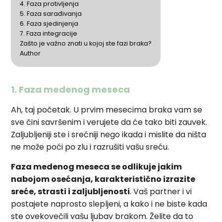
4. Faza protivljenja
5. Faza sarađivanja
6. Faza sjedinjenja
7. Faza integracije
Zašto je važno znati u kojoj ste fazi braka?
Author
1. Faza medenog meseca
Ah, taj početak. U prvim mesecima braka vam se
sve čini savršenim i verujete da će tako biti zauvek.
Zaljubljeniji ste i srećniji nego ikada i mislite da ništa
ne može poći po zlu i razrušiti vašu sreću.
Faza medenog meseca se odlikuje jakim
nabojom osećanja, karakteristično izrazite
sreće, strasti i zaljubljenosti
. Vaš partner i vi
postajete naprosto slepljeni, a kako i ne biste kada
ste ovekovečili vašu ljubav brakom. Želite da to