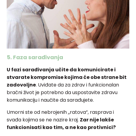
5. Faza sarađivanja
U fazi sarađivanja učite da komunicirate i
stvarate kompromise kojima će obe strane bit
zadovoljne
. Uviđate da za zdrav i funkcionalan
bračni život je potrebno da uspostavite zdravu
komunikaciju i naučite da sarađujete.
Umorni ste od nebrojenih ,,ratova”, rasprava i
svađa kojima se ne nazire kraj.
Zar nije lakše
funkcionisati kao tim, a ne kao protivnici?