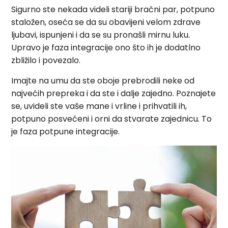
Sigurno ste nekada videli stariji bračni par, potpuno
staložen, oseća se da su obavijeni velom zdrave
ljubavi, ispunjeni i da se su pronašli mirnu luku.
Upravo je faza integracije ono što ih je dodatlno
zbližilo i povezalo.
Imajte na umu da ste oboje prebrodili neke od
najvećih prepreka i da ste i dalje zajedno. Poznajete
se, uvideli ste vaše mane i vrline i prihvatili ih,
potpuno posvećeni i orni da stvarate zajednicu. To
je faza potpune integracije.