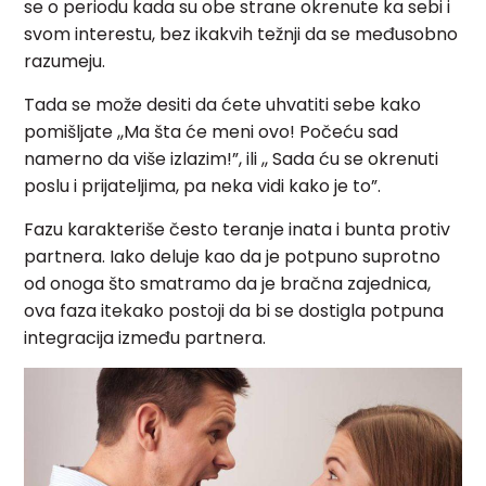
se o periodu kada su obe strane okrenute ka sebi i
svom interestu, bez ikakvih težnji da se međusobno
razumeju.
Tada se može desiti da ćete uhvatiti sebe kako
pomišljate ,,Ma šta će meni ovo! Počeću sad
namerno da više izlazim!”, ili ,, Sada ću se okrenuti
poslu i prijateljima, pa neka vidi kako je to”.
Fazu karakteriše često teranje inata i bunta protiv
partnera. Iako deluje kao da je potpuno suprotno
od onoga što smatramo da je bračna zajednica,
ova faza itekako postoji da bi se dostigla potpuna
integracija između partnera.