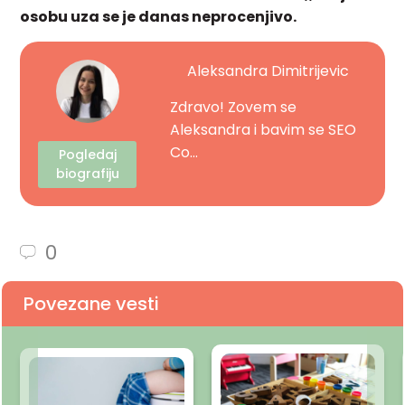
osobu uza se je danas neprocenjivo.
Aleksandra Dimitrijevic
Zdravo! Zovem se
Aleksandra i bavim se SEO
Co...
Pogledaj
biografiju
0
Povezane vesti