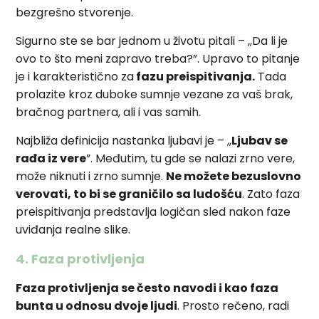
bezgrešno stvorenje.
Sigurno ste se bar jednom u životu pitali – ,,Da li je
ovo to što meni zapravo treba?”. Upravo to pitanje
je i karakteristično za
fazu preispitivanja.
Tada
prolazite kroz duboke sumnje vezane za vaš brak,
bračnog partnera, ali i vas samih.
Najbliža definicija nastanka ljubavi je – ,,
Ljubav se
rađa iz vere
”. Međutim, tu gde se nalazi zrno vere,
može niknuti i zrno sumnje.
Ne možete bezuslovno
verovati, to bi se graničilo sa ludošću
. Zato faza
preispitivanja predstavlja logičan sled nakon faze
uviđanja realne slike.
4. Faza protivljenja
Faza protivljenja se često navodi i kao faza
bunta u odnosu dvoje ljudi
. Prosto rečeno, radi