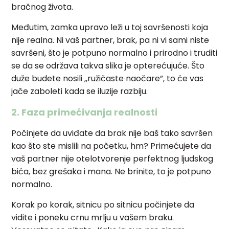
bračnog života.
Međutim, zamka upravo leži u toj savršenosti koja
nije realna. Ni vaš partner, brak, pa ni vi sami niste
savršeni, što je potpuno normalno i prirodno i truditi
se da se održava takva slika je opterećujuće. Što
duže budete nosili ,,ružičaste naočare”, to će vas
jače zaboleti kada se iluzije razbiju.
2. Faza primećivanja realnosti
Počinjete da uviđate da brak nije baš tako savršen
kao što ste mislili na početku, hm? Primećujete da
vaš partner nije otelotvorenje perfektnog ljudskog
bića, bez grešaka i mana. Ne brinite, to je potpuno
normalno.
Korak po korak, sitnicu po sitnicu počinjete da
vidite i poneku crnu mrlju u vašem braku.