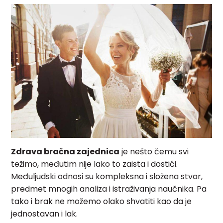
Zdrava bračna zajednica
je nešto čemu svi
težimo, međutim nije lako to zaista i dostići.
Međuljudski odnosi su kompleksna i složena stvar,
predmet mnogih analiza i istraživanja naučnika. Pa
tako i brak ne možemo olako shvatiti kao da je
jednostavan i lak.