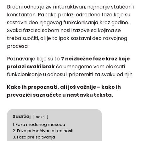
Bračni odnos je živ i interaktivan, najmanje statičan i
konstantan. Pa tako prolazi određene faze koje su
sastavni deo njegovog funkcionisanja kroz godine.
Svaka faza sa sobom nosi izazove sa kojima se
treba suočiti, ali je to ipak sastavni deo razvojnog
procesa.
Poznavanje koje su to
7 neizbežne faze kroz koje
prolazi svaki brak
će umnogome vam olakšati
funkcionisanje u odnosu i pripremiti za svaku od njih.
Kako ih prepoznati, ali još važnije – kako ih
prevazići saznaćete u nastavku teksta.
Sadržaj
sakrij
1. Faza medenog meseca
2. Faza primećivanja realnosti
3. Faza preispitivanja