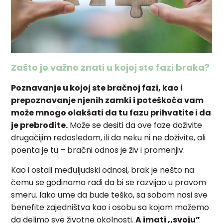
Zašto je važno znati u kojoj ste fazi braka?
Poznavanje u kojoj ste bračnoj fazi, kao i
prepoznavanje njenih zamki i poteškoća vam
može mnogo olakšati da tu fazu prihvatite i da
je prebrodite.
Može se desiti da ove faze doživite
drugačijim redosledom, ili da neku ni ne doživite, ali
poenta je tu – bračni odnos je živ i promenjiv.
Kao i ostali međuljudski odnosi, brak je nešto na
čemu se godinama radi da bi se razvijao u pravom
smeru. Iako ume da bude teško, sa sobom nosi sve
benefite zajedništva kao i osobu sa kojom možemo
da delimo sve životne okolnosti.
A imati ,,svoju”