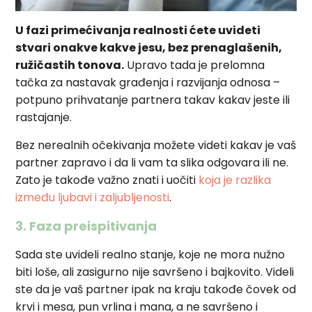
U fazi primećivanja realnosti ćete uvideti
stvari onakve kakve jesu, bez prenaglašenih,
ružičastih tonova.
Upravo tada je prelomna
tačka za nastavak građenja i razvijanja odnosa –
potpuno prihvatanje partnera takav kakav jeste ili
rastajanje.
Bez nerealnih očekivanja možete videti kakav je vaš
partner zapravo i da li vam ta slika odgovara ili ne.
Zato je takođe važno znati i uočiti
koja je razlika
između ljubavi i zaljubljenosti
.
3. Faza preispitivanja
Sada ste uvideli realno stanje, koje ne mora nužno
biti loše, ali zasigurno nije savršeno i bajkovito. Videli
ste da je vaš partner ipak na kraju takođe čovek od
krvi i mesa, pun vrlina i mana, a ne savršeno i