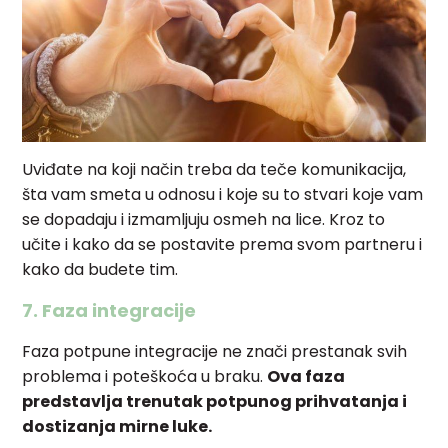
Uviđate na koji način treba da teče komunikacija,
šta vam smeta u odnosu i koje su to stvari koje vam
se dopadaju i izmamljuju osmeh na lice. Kroz to
učite i kako da se postavite prema svom partneru i
kako da budete tim.
7. Faza integracije
Faza potpune integracije ne znači prestanak svih
problema i poteškoća u braku.
Ova faza
predstavlja trenutak potpunog prihvatanja i
dostizanja mirne luke.