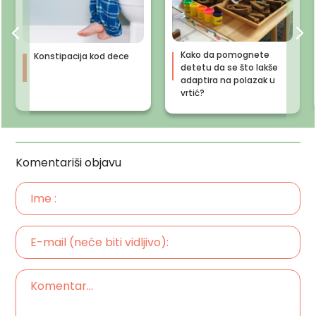
Kako da pomognete
Konstipacija kod dece
detetu da se što lakše
adaptira na polazak u
vrtić?
Komentariši objavu