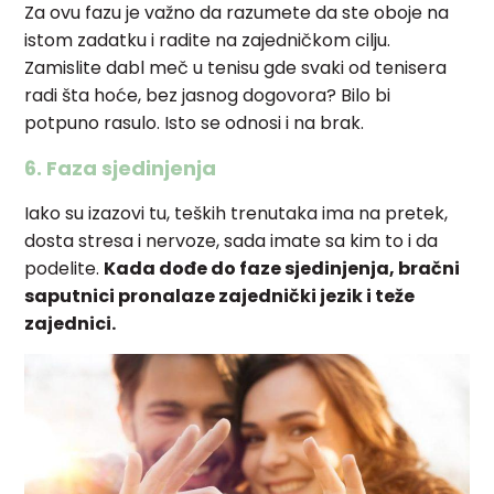
Za ovu fazu je važno da razumete da ste oboje na
istom zadatku i radite na zajedničkom cilju.
Zamislite dabl meč u tenisu gde svaki od tenisera
radi šta hoće, bez jasnog dogovora? Bilo bi
potpuno rasulo. Isto se odnosi i na brak.
6. Faza sjedinjenja
Iako su izazovi tu, teških trenutaka ima na pretek,
dosta stresa i nervoze, sada imate sa kim to i da
podelite.
Kada dođe do faze sjedinjenja, bračni
saputnici pronalaze zajednički jezik i teže
zajednici.