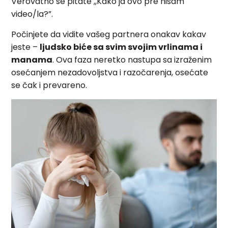
Verovatno se pitate ,,Kako ja ovo pre nisam
video/la?”.
Počinjete da vidite vašeg partnera onakav kakav
jeste –
ljudsko biće sa svim svojim vrlinama i
manama
. Ova faza neretko nastupa sa izraženim
osećanjem nezadovoljstva i razočarenja, osećate
se čak i prevareno.