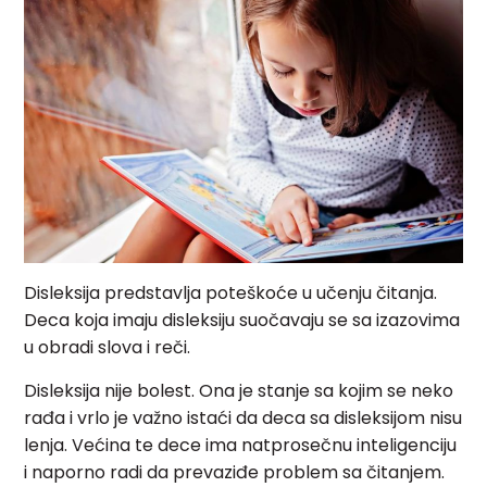
Disleksija predstavlja poteškoće u učenju čitanja.
Deca koja imaju disleksiju suočavaju se sa izazovima
u obradi slova i reči.
Disleksija nije bolest. Ona je stanje sa kojim se neko
rađa i vrlo je važno istaći da deca sa disleksijom nisu
lenja. Većina te dece ima natprosečnu inteligenciju
i naporno radi da prevaziđe problem sa čitanjem.