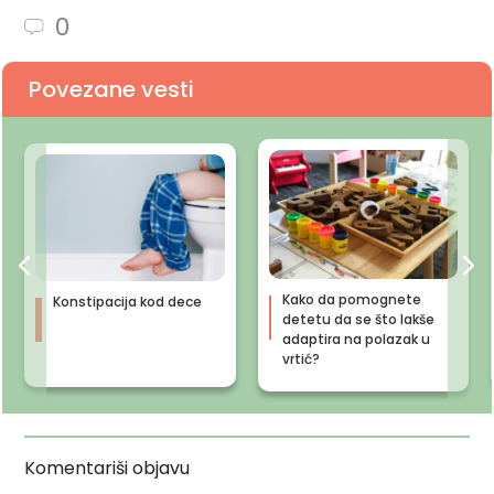
0
Povezane vesti
Kako da pomognete
Konstipacija kod dece
detetu da se što lakše
adaptira na polazak u
vrtić?
Komentariši objavu