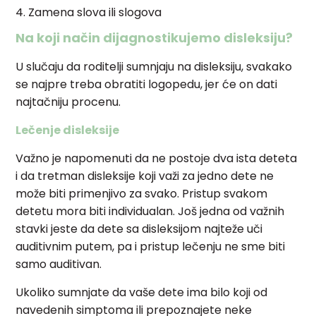
Zamena slova ili slogova
Na koji način dijagnostikujemo disleksiju?
U slučaju da roditelji sumnjaju na disleksiju, svakako
se najpre treba obratiti logopedu, jer će on dati
najtačniju procenu.
Lečenje disleksije
Važno je napomenuti da ne postoje dva ista deteta
i da tretman disleksije koji važi za jedno dete ne
može biti primenjivo za svako. Pristup svakom
detetu mora biti individualan. Još jedna od važnih
stavki jeste da dete sa disleksijom najteže uči
auditivnim putem, pa i pristup lečenju ne sme biti
samo auditivan.
Ukoliko sumnjate da vaše dete ima bilo koji od
navedenih simptoma ili prepoznajete neke