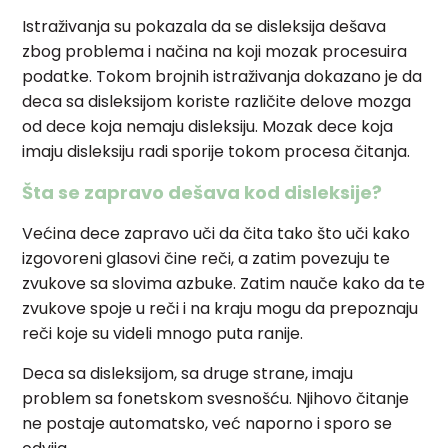
Istraživanja su pokazala da se disleksija dešava
zbog problema i načina na koji mozak procesuira
podatke. Tokom brojnih istraživanja dokazano je da
deca sa disleksijom koriste različite delove mozga
od dece koja nemaju disleksiju. Mozak dece koja
imaju disleksiju radi sporije tokom procesa čitanja.
Šta se zapravo dešava kod disleksije?
Većina dece zapravo uči da čita tako što uči kako
izgovoreni glasovi čine reči, a zatim povezuju te
zvukove sa slovima azbuke. Zatim nauče kako da te
zvukove spoje u reči i na kraju mogu da prepoznaju
reči koje su videli mnogo puta ranije.
Deca sa disleksijom, sa druge strane, imaju
problem sa fonetskom svesnošću. Njihovo čitanje
ne postaje automatsko, već naporno i sporo se