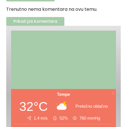
Trenutno nema komentara na ovu temu.
Prikaži još komentara
Tempe
32°C
Pretežno oblačno
1.4 m/s
52%
760
mmHg