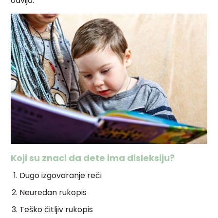
odvija.
Koji su znaci da dete ima disleksiju?
Dugo izgovaranje reči
Neuredan rukopis
Teško čitljiv rukopis