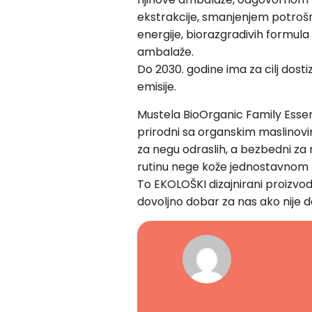
ekstrakcije, smanjenjem potrošn
energije, biorazgradivih formula
ambalaže.
Do 2030. godine ima za cilj dost
emisije.
Mustela BioOrganic Family Essen
prirodni sa organskim maslinovim
za negu odraslih, a bezbedni z
rutinu nege kože jednostavnom
To EKOLOŠKI dizajnirani proizvodi 
dovoljno dobar za nas ako nije d