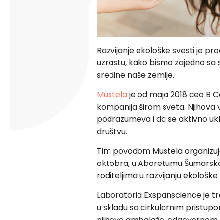
Razvijanje ekološke svesti je pro
uzrastu, kako bismo zajedno sa 
sredine naše zemlje.
Mustela
je od maja 2018 deo B Co
kompanija širom sveta. Njihova vi
podrazumeva i da se aktivno ukl
društvu.
Tim povodom Mustela organizu
oktobra, u Aboretumu Šumarskog
roditeljima u razvijanju ekološke 
Laboratoria Exspanscience je t
u skladu sa cirkularnim pristupo
njihove ambalaže, odgovornom