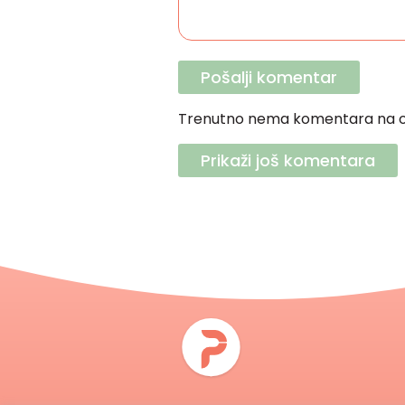
Trenutno nema komentara na o
Prikaži još komentara