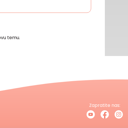
vu temu.
Zapratite nas: