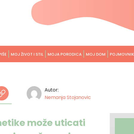
PIŠE
MOJ ŽIVOT I STIL
MOJA PORODICA
MOJ DOM
POJMOVNIK
Autor:
Nemanja Stojanovic
etike može uticati