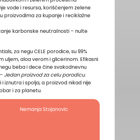
je vode i resursa, korišćenjem zelene
 u proizvodima za kupanje i reciklažne
izanje karbonske neutralnosti – nulte
tials, za negu CELE porodice, su 99%
 uljem, aloa verom i glicerinom. Efikasni
a negu beba i dece čine svakodnevnu
 –
Jedan proizvod za celu porodicu
.
i iznutra i spolja, a proizvod nikad nije
obar i za planetu.
Nemanja Stojanovic