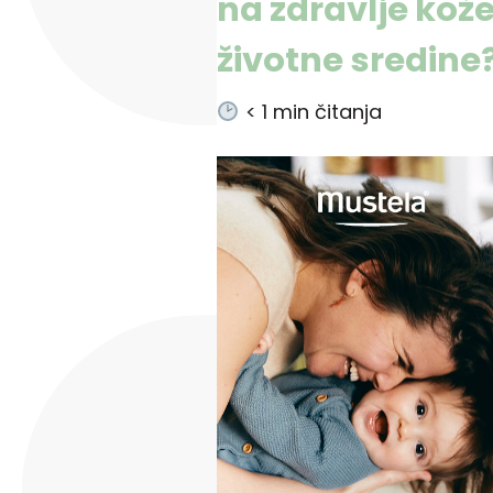
na zdravlje kože
životne sredine
< 1
min čitanja