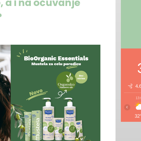
, a i na očuvanje
?
4.
13:
‹
32