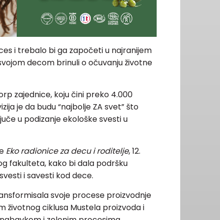
ces i trebalo bi ga započeti u najranijem
svojom decom brinuli o očuvanju životne
rp zajednice, koju čini preko 4.000
zija je da budu “najbolje ZA svet” što
juče u podizanje ekološke svesti u
je
Eko radionice za decu i roditelje
, 12.
 fakulteta, kako bi dala podršku
svesti i savesti kod dece.
ransformisala svoje procese proizvodnje
m životnog ciklusa Mustela proizvoda i
 nabavkom i zelenim procesima