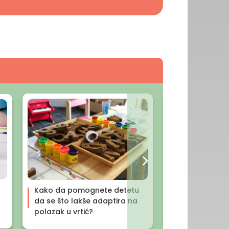
Pelenski osip
Kako da pomognete detetu
uzroci, nega i
da se što lakše adaptira na
polazak u vrtić?