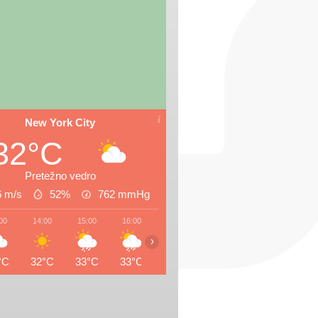
New York City
32°C
Pretežno vedro
6 m/s
52%
762
mmHg
00
14:00
15:00
16:00
17:00
18:00
19:00
20:0
›
°C
32°C
33°C
33°C
27°C
25°C
26°C
26°