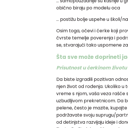
… samopouzdanije su kasnije u 
obično biraju po modelu oca
… postižu bolje uspehe u školi/na
Osim toga, očevi i ćerke koji 
čvrste temelje poverenja i podrš
se, stvarajući tako uspomene za 
Šta sve može doprineti ja
Prisutnost u ćerkinom život
Da biste izgradili pozitivan odno
njen život od rođenja. Ukoliko 
vreme s njom, vaša veza rašće 
uzbudljivom prekretnicom. Da bi
pelene, često je mazite, kupajte
podržavate svoju suprugu/partne
od detinjstva razvijaju ideje i 