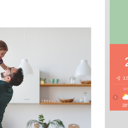
3.
10:
‹
28