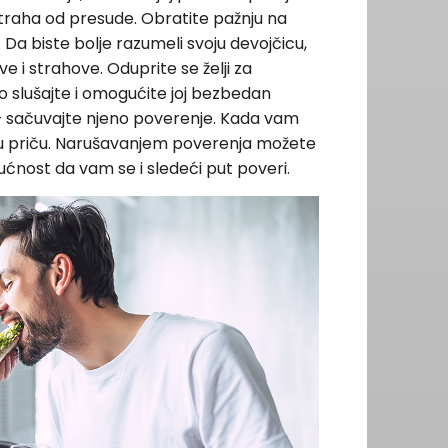
straha od presude. Obratite pažnju na
 Da biste bolje razumeli svoju devojčicu,
e i strahove. Oduprite se želji za
 slušajte i omogućite joj bezbedan
je – sačuvajte njeno poverenje. Kada vam
i tu priču. Narušavanjem poverenja možete
gućnost da vam se i sledeći put poveri.