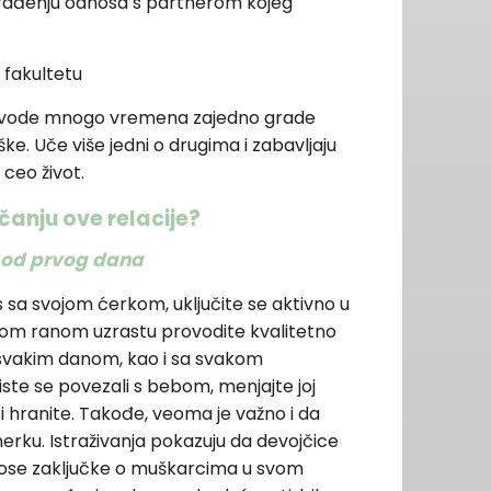
građenju odnosa s partnerom kojeg
 fakultetu
provode mnogo vremena zajedno grade
ke. Uče više jedni o drugima i zabavljaju
ceo život.
čanju ove relacije?
u od prvog dana
s sa svojom ćerkom, uključite se aktivno u
u tom ranom uzrastu provodite kvalitetno
svakim danom, kao i sa svakom
ste se povezali s bebom, menjajte joj
 i hranite. Takođe, veoma je važno i da
rku. Istraživanja pokazuju da devojčice
donose zaključke o muškarcima u svom