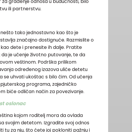
er za građenje odnosa u budućnosti, bilo
stvu ili partnerstvu.
 nešto tako jednostavno kao što je
stavlja značajno dostignuće. Razmislite o
kao dete i prenesite ih dalje. Pratite
j da je učenje životno putovanje, te da
novom veštinom. Podrška prilikom
davanja određenog izazova uliće detetu
se uhvati ukoštac s bilo čim. Od učenja
ompjuterskog programa, zajedničko
om biće odličan način za povezivanje.
st oslonac
veština kojom roditelj mora da ovlada
sa svojim detetom. Izgradite svoj odnos
tu za nju, što ćete joj pokloniti pažnju i