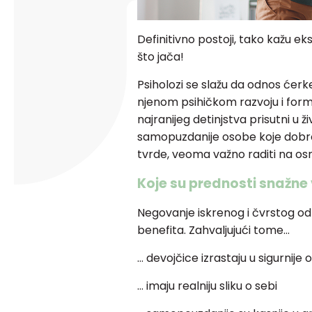
Definitivno postoji, tako kažu ek
što jača!
Psiholozi se slažu da odnos ćerk
njenom psihičkom razvoju i form
najranijeg detinjstva prisutni u ž
samopuzdanije osobe koje dobro z
tvrde, veoma važno raditi na os
Koje su prednosti snažne
Negovanje iskrenog i čvrstog od
benefita. Zahvaljujući tome…
… devojčice izrastaju u sigurnije
… imaju realniju sliku o sebi