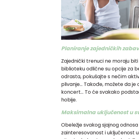
Planiranje zajedničkih zabav
Zajednički trenuci ne moraju biti 
biblioteku odlične su opcije za 
odrasta, pokušajte s nečim aktivn
plivanje… Takođe, možete da je 
koncert… To će svakako podstaći
hobije.
Maksimalna uključenost u sv
Obeležje svakog sjajnog odnosa
zainteresovanost i uključenost u ž