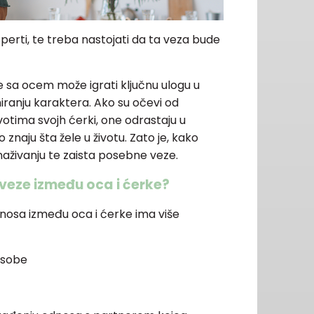
sperti, te treba nastojati da ta veza bude
e sa ocem može igrati ključnu ulogu u
iranju karaktera. Ako su očevi od
ivotima svojh ćerki, one odrastaju u
naju šta žele u životu. Zato je, kako
naživanju te zaista posebne veze.
 veze između oca i ćerke?
nosa između oca i ćerke ima više
 osobe