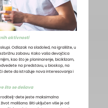
nih aktivnosti
skupi. Odlazak na sladoled, na igralište, u
bezbrižnu zabavu. Kako vaša devojčica
ijim, kao što je planinarenje, biciklizam,
odvedete na predstavu, u bioskop, na
 dete da istražuje nova interesovanja i
e što se dešava
 roditelj-dete jeste maksimalna
ivot mališana. Biti uključen više je od