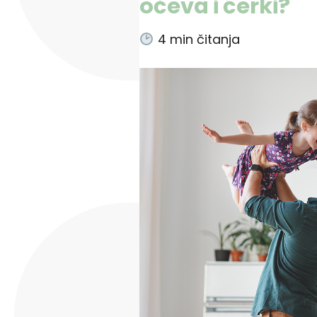
očeva i ćerki?
4
min čitanja