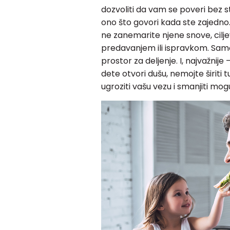
dozvoliti da vam se poveri bez 
ono što govori kada ste zajedno.
ne zanemarite njene snove, ciljev
predavanjem ili ispravkom. Samo
prostor za deljenje. I, najvažni
dete otvori dušu, nemojte širit
ugroziti vašu vezu i smanjiti mo