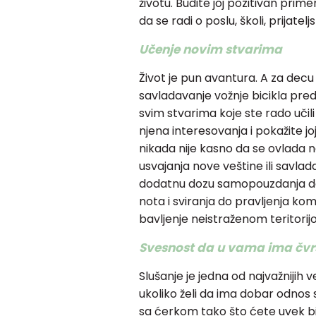
životu. Budite joj pozitivan prim
da se radi o poslu, školi, prijatelj
Učenje novim stvarima
Život je pun avantura. A za decu
savladavanje vožnje bicikla pred
svim stvarima koje ste rado učili 
njena interesovanja i pokažite jo
nikada nije kasno da se ovlada 
usvajanja nove veštine ili savla
dodatnu dozu samopouzdanja da 
nota i sviranja do pravljenja k
bavljenje neistraženom teritorij
Svesnost da u vama ima čvr
Slušanje je jedna od najvažnijih 
ukoliko želi da ima dobar odnos 
sa ćerkom tako što ćete uvek biti 