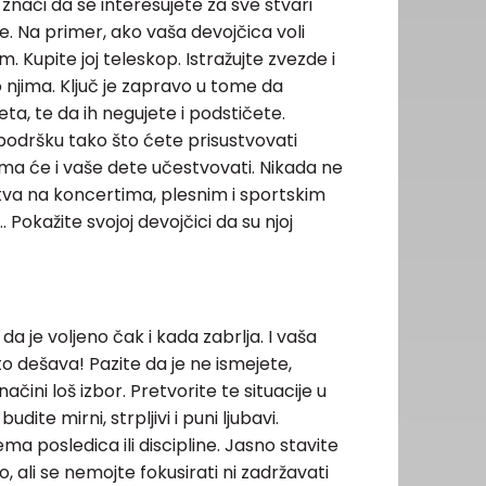
 znači da se interesujete za sve stvari
te. Na primer, ako vaša devojčica voli
. Kupite joj teleskop. Istražujte zvezde i
 njima. Ključ je zapravo u tome da
ta, te da ih negujete i podstičete.
odršku tako što ćete prisustvovati
ima će i vaše dete učestvovati. Nikada ne
tva na koncertima, plesnim i sportskim
Pokažite svojoj devojčici da su njoj
a je voljeno čak i kada zabrlja. I vaša
to dešava! Pazite da je ne ismejete,
čini loš izbor. Pretvorite te situacije u
dite mirni, strpljivi i puni ljubavi.
ma posledica ili discipline. Jasno stavite
, ali se nemojte fokusirati ni zadržavati