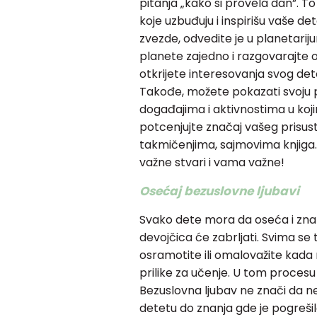
pitanja „kako si provela dan”. To
koje uzbuđuju i inspirišu vaše de
zvezde, odvedite je u planetarijum
planete zajedno i razgovarajte o
otkrijete interesovanja svog dete
Takođe, možete pokazati svoju p
događajima i aktivnostima u koj
potcenjujte značaj vašeg prisus
takmičenjima, sajmovima knjiga… 
važne stvari i vama važne!
Osećaj bezuslovne ljubavi
Svako dete mora da oseća i zna d
devojčica će zabrljati. Svima se 
osramotite ili omalovažite kada na
prilike za učenje. U tom procesu bu
Bezuslovna ljubav ne znači da ne
detetu do znanja gde je pogrešilo