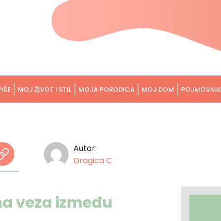
PIŠE
MOJ ŽIVOT I STIL
MOJA PORODICA
MOJ DOM
POJMOVNIK
Autor:
Dragica C
bna veza između