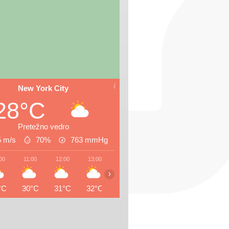
New York City
28°C
Pretežno vedro
5 m/s
70%
763
mmHg
00
11:00
12:00
13:00
14:00
15:00
16:00
17:0
›
°C
30°C
31°C
32°C
32°C
33°C
33°C
27°