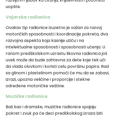
razvija im ljubav ka čitanju, književnosti i pozorištu
uopšte.
Vajarska radionica
Ovakav tip radionice izuzetno je važan za razvoj
motoričkih sposobnosti i koordinacije pokreta, dva
razvojna aspekta koja kasnije utiču i na
intelektualne sposobnosti i sposobnosti učenja. U
ranom predškolskom uzrastu likovna radionica još
uvek može da bude zahtevna za dete koje tek uči
da vlada olovkom i koristi celu površinu papira. Rad
sa glinom i plastelinom pomoći će mu da se zabavi,
izrazi, upozna veličine i proporcije i stekne
određene motoričke veštine.
Muzičke radionice
Baš kao i dramske, muzičke radionice spajaju
pokret i zvuk pa će deci predškolskog izraza biti