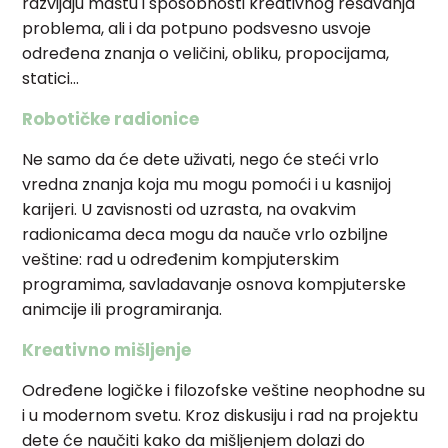
razvijaju maštu i sposobnosti kreativnog rešavanja
problema, ali i da potpuno podsvesno usvoje
određena znanja o veličini, obliku, propocijama,
statici…
Robotičke radionice
Ne samo da će dete uživati, nego će steći vrlo
vredna znanja koja mu mogu pomoći i u kasnijoj
karijeri. U zavisnosti od uzrasta, na ovakvim
radionicama deca mogu da nauče vrlo ozbiljne
veštine: rad u određenim kompjuterskim
programima, savladavanje osnova kompjuterske
animcije ili programiranja.
Kreativno mišljenje
Određene logičke i filozofske veštine neophodne su
i u modernom svetu. Kroz diskusiju i rad na projektu
dete će naučiti kako da mišljenjem dolazi do