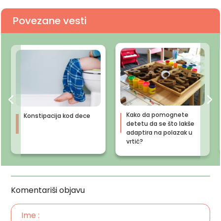
Povezane vesti
Kako da pomognete
Konstipacija kod dece
detetu da se što lakše
adaptira na polazak u
vrtić?
Komentariši objavu