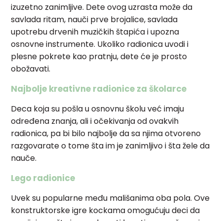
izuzetno zanimljive. Dete ovog uzrasta može da
savlada ritam, nauči prve brojalice, savlada
upotrebu drvenih muzičkih štapića i upozna
osnovne instrumente. Ukoliko radionica uvodi i
plesne pokrete kao pratnju, dete će je prosto
obožavati.
Najbolje kreativne radionice za školarce
Deca koja su pošla u osnovnu školu već imaju
određena znanja, ali i očekivanja od ovakvih
radionica, pa bi bilo najbolje da sa njima otvoreno
razgovarate o tome šta im je zanimljivo i šta žele da
nauče.
Lego radionice
Uvek su popularne među mališanima oba pola. Ove
konstruktorske igre kockama omogućuju deci da