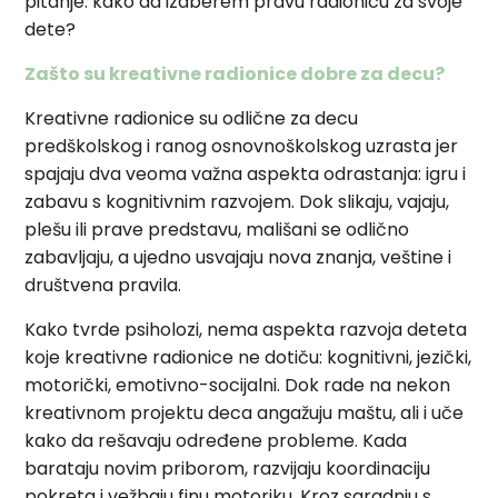
pitanje: kako da izaberem pravu radionicu za svoje
dete?
Zašto su kreativne radionice dobre za decu?
Kreativne radionice su odlične za decu
predškolskog i ranog osnovnoškolskog uzrasta jer
spajaju dva veoma važna aspekta odrastanja: igru i
zabavu s kognitivnim razvojem. Dok slikaju, vajaju,
plešu ili prave predstavu, mališani se odlično
zabavljaju, a ujedno usvajaju nova znanja, veštine i
društvena pravila.
Kako tvrde psiholozi, nema aspekta razvoja deteta
koje kreativne radionice ne dotiču: kognitivni, jezički,
motorički, emotivno-socijalni. Dok rade na nekon
kreativnom projektu deca angažuju maštu, ali i uče
kako da rešavaju određene probleme. Kada
barataju novim priborom, razvijaju koordinaciju
pokreta i vežbaju finu motoriku. Kroz saradnju s