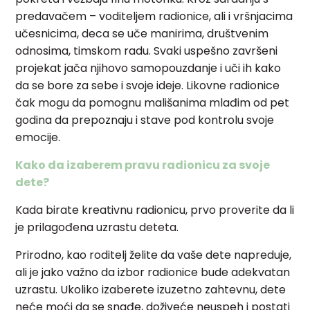
predavačem – voditeljem radionice, ali i vršnjacima
učesnicima, deca se uče manirima, društvenim
odnosima, timskom radu. Svaki uspešno završeni
projekat jača njihovo samopouzdanje i uči ih kako
da se bore za sebe i svoje ideje. Likovne radionice
čak mogu da pomognu mališanima mlađim od pet
godina da prepoznaju i stave pod kontrolu svoje
emocije.
Kako da izaberem pravu radionicu za svoje
dete?
Kada birate kreativnu radionicu, prvo proverite da li
je prilagođena uzrastu deteta.
Prirodno, kao roditelj želite da vaše dete napreduje,
ali je jako važno da izbor radionice bude adekvatan
uzrastu. Ukoliko izaberete izuzetno zahtevnu, dete
neće moći da se snađe, doživeće neuspeh i postati