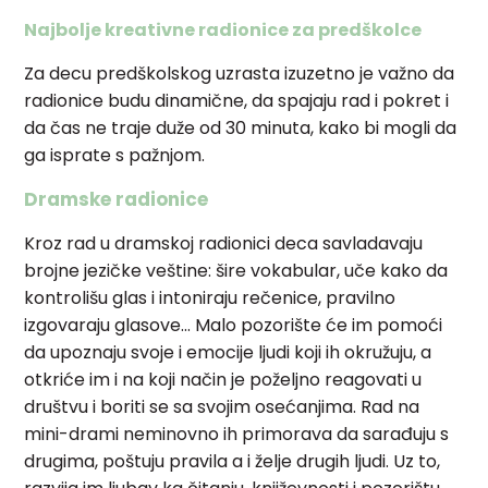
Najbolje kreativne radionice za predškolce
Za decu predškolskog uzrasta izuzetno je važno da
radionice budu dinamične, da spajaju rad i pokret i
da čas ne traje duže od 30 minuta, kako bi mogli da
ga isprate s pažnjom.
Dramske radionice
Kroz rad u dramskoj radionici deca savladavaju
brojne jezičke veštine: šire vokabular, uče kako da
kontrolišu glas i intoniraju rečenice, pravilno
izgovaraju glasove… Malo pozorište će im pomoći
da upoznaju svoje i emocije ljudi koji ih okružuju, a
otkriće im i na koji način je poželjno reagovati u
društvu i boriti se sa svojim osećanjima. Rad na
mini-drami neminovno ih primorava da sarađuju s
drugima, poštuju pravila a i želje drugih ljudi. Uz to,