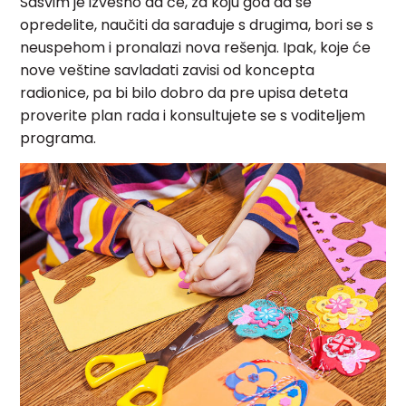
Sasvim je izvesno da će, za koju god da se
opredelite, naučiti da sarađuje s drugima, bori se s
neuspehom i pronalazi nova rešenja. Ipak, koje će
nove veštine savladati zavisi od koncepta
radionice, pa bi bilo dobro da pre upisa deteta
proverite plan rada i konsultujete se s voditeljem
programa.