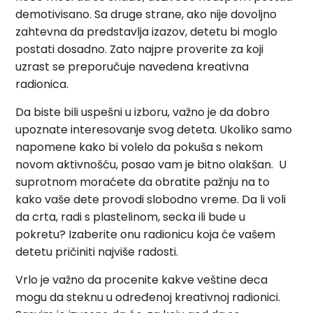
demotivisano. Sa druge strane, ako nije dovoljno
zahtevna da predstavlja izazov, detetu bi moglo
postati dosadno. Zato najpre proverite za koji
uzrast se preporučuje navedena kreativna
radionica.
Da biste bili uspešni u izboru, važno je da dobro
upoznate interesovanje svog deteta. Ukoliko samo
napomene kako bi volelo da pokuša s nekom
novom aktivnošću, posao vam je bitno olakšan. U
suprotnom moraćete da obratite pažnju na to
kako vaše dete provodi slobodno vreme. Da li voli
da crta, radi s plastelinom, secka ili bude u
pokretu? Izaberite onu radionicu koja će vašem
detetu pričiniti najviše radosti.
Vrlo je važno da procenite kakve veštine deca
mogu da steknu u određenoj kreativnoj radionici.