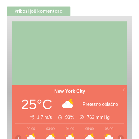
Prikaži još komentara
New York City
25°C
Pretežno oblačno
1.7 m/s
93%
763
mmHg
02:00
03:00
04:00
05:00
06:00
07:00
‹
›