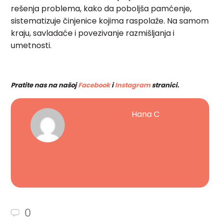
rešenja problema, kako da poboljša pamćenje,
sistematizuje činjenice kojima raspolaže. Na samom
kraju, savladaće i povezivanje razmišljanja i
umetnosti.
Pratite nas na našoj
Facebook
i
Instagram
stranici.
Hana C
0