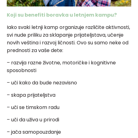
Koji su benefiti boravka u letnjem kampu?
Iako svaki letnji kamp organizuje različite aktivnosti,
svi nude priliku za sklapanje prijateljstava, učenje
novih veština i razvoj ličnosti. Ovo su samo neke od
prednosti za vaše dete:
– razvija razne životne, motoričke i kognitivne
sposobnosti
– uči kako da bude nezavisno
– skapa prijateljstva
– uči se timskom radu
– uči da uživa u prirodi
– jača samopouzdanje