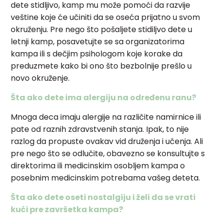
dete stidljivo, kamp mu može pomoći da razvije
veštine koje će učiniti da se oseća prijatno u svom
okruženju. Pre nego što pošaljete stidiljvo dete u
letnji kamp, posavetujte se sa organizatorima
kampa ili s dečjim psihologom koje korake da
preduzmete kako bi ono što bezbolnije prešlo u
novo okruženje.
Šta ako dete ima alergiju na određenu ranu?
Mnoga deca imaju alergije na različite namirnice ili
pate od raznih zdravstvenih stanja. Ipak, to nije
razlog da propuste ovakav vid druženja i učenja. Ali
pre nego što se odlučite, obavezno se konsultujte s
direktorima ili medicinskim osobljem kampa o
posebnim medicinskim potrebama vašeg deteta.
Šta ako dete oseti nostalgiju i želi da se vrati
kući pre završetka kampa?