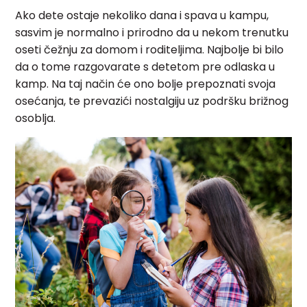
Ako dete ostaje nekoliko dana i spava u kampu,
sasvim je normalno i prirodno da u nekom trenutku
oseti čežnju za domom i roditeljima. Najbolje bi bilo
da o tome razgovarate s detetom pre odlaska u
kamp. Na taj način će ono bolje prepoznati svoja
osećanja, te prevazići nostalgiju uz podršku brižnog
osoblja.