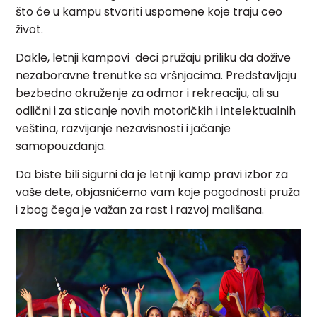
što će u kampu stvoriti uspomene koje traju ceo
život.
Dakle, letnji kampovi deci pružaju priliku da dožive
nezaboravne trenutke sa vršnjacima. Predstavljaju
bezbedno okruženje za odmor i rekreaciju, ali su
odlični i za sticanje novih motoričkih i intelektualnih
veština, razvijanje nezavisnosti i jačanje
samopouzdanja.
Da biste bili sigurni da je letnji kamp pravi izbor za
vaše dete, objasnićemo vam koje pogodnosti pruža
i zbog čega je važan za rast i razvoj mališana.