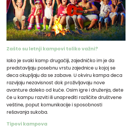
Zašto su letnji kampovi toliko važni?
Iako je svaki kamp drugačiji, zajedničko im je da
predstavljaju posebnu vrstu zajednice u kojoj se
deca okupljaju da se zabave. U okviru kampa deca
razvijaju nezavisnost dok proživljavaju nove
avanture daleko od kuće. Osim igre i druženja, dete
će u kampu razviti ili unaprediti različite društvene
veštine, poput komunikacije i sposobnosti
rešavanja sukoba.
Tipovi kampova