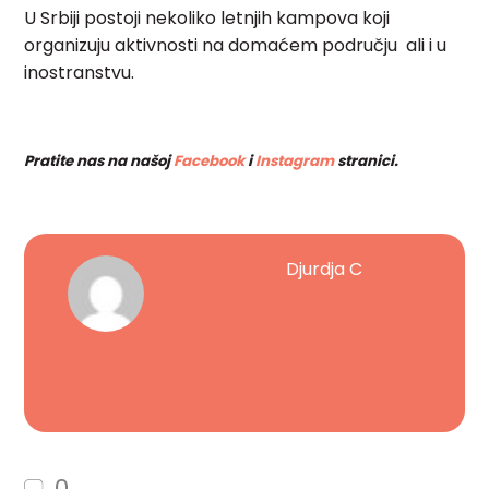
U Srbiji postoji nekoliko letnjih kampova koji
organizuju aktivnosti na domaćem području ali i u
inostranstvu.
Pratite nas na našoj
Facebook
i
Instagram
stranici.
Djurdja C
0