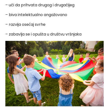
– uči da prihvata drugog i drugačijeg
– biva intelektualno angažovano
– razvija osećaj svrhe
– zabavlja se i opušta u društvu vršnjaka