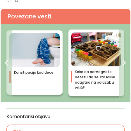
Povezane vesti
Kako da pomognete
Konstipacija kod dece
detetu da se što lakše
adaptira na polazak u
vrtić?
Komentariši objavu