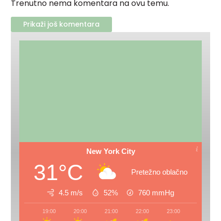
Trenutno nema komentara na ovu temu.
Prikaži još komentara
New York City
31°C
Pretežno oblačno
4.5 m/s
52%
760
mmHg
19:00
20:00
21:00
22:00
23:00
00:00