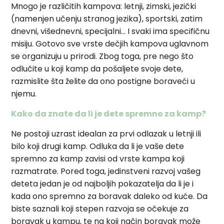
Mnogo je različitih kampova: letnji, zimski, jezički
(namenjen učenju stranog jezika), sportski, zatim
dnevni, višednevni, specijalni… I svaki ima specifičnu
misiju. Gotovo sve vrste dečjih kampova uglavnom
se organizuju u prirodi. Zbog toga, pre nego što
odlučite u koji kamp da pošaljete svoje dete,
razmislite šta želite da ono postigne boraveći u
njemu.
Kako da znate da li je dete spremno za kamp?
Ne postoji uzrast idealan za prvi odlazak u letnji ili
bilo koji drugi kamp. Odluka da li je vaše dete
spremno za kamp zavisi od vrste kampa koji
razmatrate. Pored toga, jedinstveni razvoj vašeg
deteta jedan je od najboljih pokazatelja da li je i
kada ono spremno za boravak daleko od kuće. Da
biste saznali koji stepen razvoja se očekuje za
boravak u kampu, te na koji način boravak može