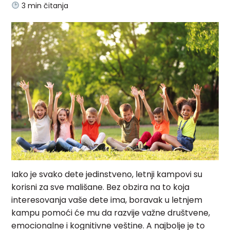
3
min čitanja
Iako je svako dete jedinstveno, letnji kampovi su
korisni za sve mališane. Bez obzira na to koja
interesovanja vaše dete ima, boravak u letnjem
kampu pomoći će mu da razvije važne društvene,
emocionalne i kognitivne veštine. A najbolje je to