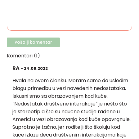
Komentari (1)
RA
- 24.09.2022
Hvala na ovom članku. Moram samo da usledim
blagu primedbu u vezi navedenih nedostataka.
Iskusni smo sa obrazovanjem kod kuće.
“Nedostatak društvene interakcije” je nešto što
je stereotip a što su naucne studije rađene u
Americi u vezi obrazovanja kod kuće opovrgnule.
Suprotno je tačno, jer roditelji što školuju kod
kuce izlazu decu društvenim interakcijama koje