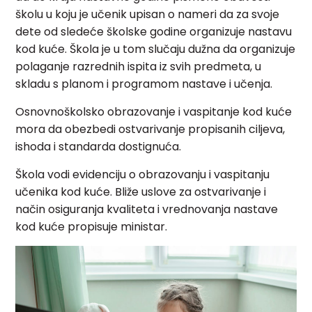
školu u koju je učenik upisan o nameri da za svoje
dete od sledeće školske godine organizuje nastavu
kod kuće. Škola je u tom slučaju dužna da organizuje
polaganje razrednih ispita iz svih predmeta, u
skladu s planom i programom nastave i učenja.
Osnovnoškolsko obrazovanje i vaspitanje kod kuće
mora da obezbedi ostvarivanje propisanih ciljeva,
ishoda i standarda dostignuća.
Škola vodi evidenciju o obrazovanju i vaspitanju
učenika kod kuće. Bliže uslove za ostvarivanje i
način osiguranja kvaliteta i vrednovanja nastave
kod kuće propisuje ministar.