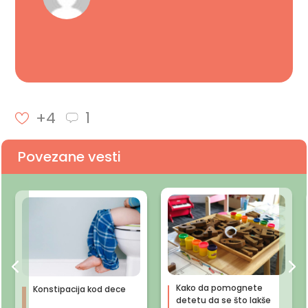
+4
1
Povezane vesti
Kako da pomognete
Konstipacija kod dece
detetu da se što lakše