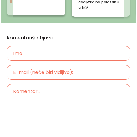
adaptira na polazak u
vrtić?
Komentariši objavu