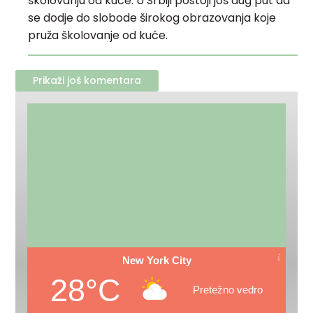
školovanju od kuće. U Srbiji postoji još dug put da
se dodje do slobode širokog obrazovanja koje
pruža školovanje od kuće.
Prikaži još komentara
New York City
28°C
Pretežno vedro