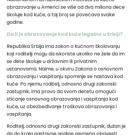
obrazovanje u Americi se više od dva miliona dece
školuje kod kuće, a taj broj se povećava svake
godine.
Da li je obrazovanje kod kuće legalno u Srbiji?
Republika Srbija ima zakon o kućnom školovanju
koji roditelji mogu da iskoriste ukoliko ne žele da im
se dete školuje u državnim ili privatnim
ustanovama. Naime, u okviru Zakona o osnovnom
obrazovanju i vaspitanju spominje se nastava kod
kuće. Po njemu roditelj, odnosno drugi zakonski
zastupnik, ima pravo da svom detetu omogući
sticanje osnovnog obrazovanja i vaspitanja kod
kuće, uz obezbeđivanje troškova obrazovanja i
vaspitanja.
Roditelj, odnosno drugi zakonski zastupnik, dužan je
da do kraja nastavne godine pismeno obavesti