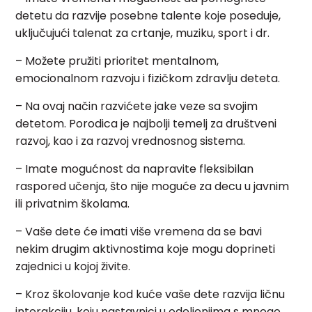
detetu da razvije posebne talente koje poseduje,
uključujući talenat za crtanje, muziku, sport i dr.
– Možete pružiti prioritet mentalnom,
emocionalnom razvoju i fizičkom zdravlju deteta.
– Na ovaj način razvićete jake veze sa svojim
detetom. Porodica je najbolji temelj za društveni
razvoj, kao i za razvoj vrednosnog sistema.
– Imate mogućnost da napravite fleksibilan
raspored učenja, što nije moguće za decu u javnim
ili privatnim školama.
– Vaše dete će imati više vremena da se bavi
nekim drugim aktivnostima koje mogu doprineti
zajednici u kojoj živite.
– Kroz školovanje kod kuće vaše dete razvija ličnu
interakciju, koju nastavnici u odeljenjima s mnogo