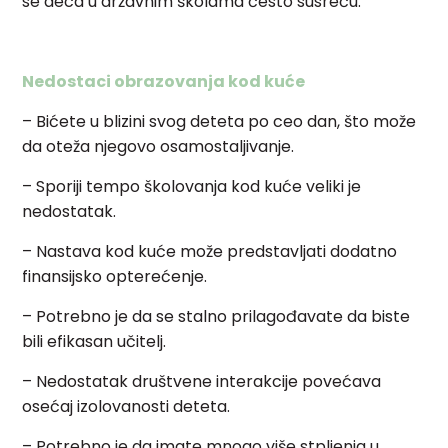
se deca u državnim školama često susreću.
Nedostaci obrazovanja kod kuće
– Bićete u blizini svog deteta po ceo dan, što može
da oteža njegovo osamostaljivanje.
– Sporiji tempo školovanja kod kuće veliki je
nedostatak.
– Nastava kod kuće može predstavljati dodatno
finansijsko opterećenje.
– Potrebno je da se stalno prilagođavate da biste
bili efikasan učitelj.
– Nedostatak društvene interakcije povećava
osećaj izolovanosti deteta.
– Potrebno je da imate mnogo više stpljenja u