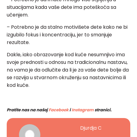
situacijama kada vaše dete ima poteškoća sa
učenjem.
– Potrebno je da stalno motivišete dete kako ne bi
izgubilo fokus i koncentraciju, jer to smanjuje
rezultate.
Dakle, iako obrazovanje kod kuće nesumnjivo ima
svoje prednosti u odnosu na tradicionalnu nastavu,
na vama je da odlučite da li je za vaše dete bolje da
se razvija u stvarnom okruženju sa nastavnicima ili
kod kuće.
Pratite nas na našoj
Facebook
i
Instagram
stranici.
Djurdja C