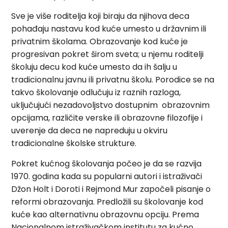
Sve je više roditelja koji biraju da njihova deca
pohađaju nastavu kod kuće umesto u državnim ili
privatnim školama. Obrazovanje kod kuće je
progresivan pokret širom sveta; u njemu roditelji
školuju decu kod kuće umesto da ih šalju u
tradicionalnu javnu ili privatnu školu. Porodice se na
takvo školovanje odlučuju iz raznih razloga,
uključujući nezadovoljstvo dostupnim obrazovnim
opcijama, različite verske ili obrazovne filozofije i
uverenje da deca ne napreduju u okviru
tradicionalne školske strukture.
Pokret kućnog školovanja počeo je da se razvija
1970. godina kada su popularni autori i istraživači
Džon Holt i Doroti i Rejmond Mur započeli pisanje o
reformi obrazovanja. Predložili su školovanje kod
kuće kao alternativnu obrazovnu opciju. Prema
Nacionalnom istraživačkom institutu za kućno