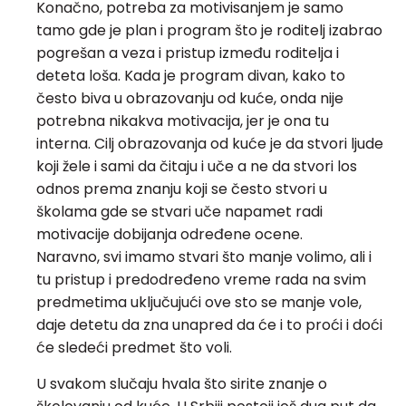
Konačno, potreba za motivisanjem je samo
tamo gde je plan i program što je roditelj izabrao
pogrešan a veza i pristup između roditelja i
deteta loša. Kada je program divan, kako to
često biva u obrazovanju od kuće, onda nije
potrebna nikakva motivacija, jer je ona tu
interna. Cilj obrazovanja od kuće je da stvori ljude
koji žele i sami da čitaju i uče a ne da stvori los
odnos prema znanju koji se često stvori u
školama gde se stvari uče napamet radi
motivacije dobijanja određene ocene.
Naravno, svi imamo stvari što manje volimo, ali i
tu pristup i predodređeno vreme rada na svim
predmetima uključujući ove sto se manje vole,
daje detetu da zna unapred da će i to proći i doći
će sledeći predmet što voli.
U svakom slučaju hvala što sirite znanje o