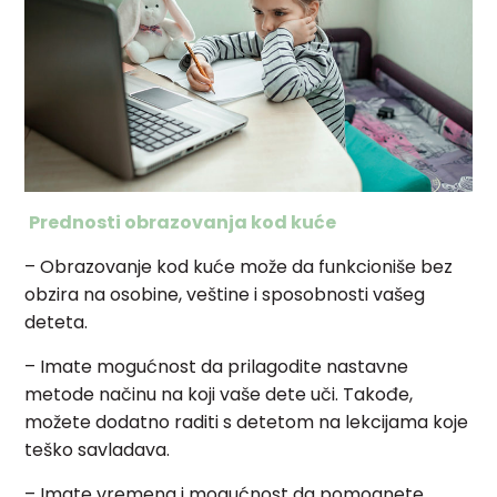
Prednosti obrazovanja kod kuće
–
Obrazovanje kod kuće može da funkcioniše bez
obzira na osobine, veštine i sposobnosti vašeg
deteta.
– Imate mogućnost da prilagodite nastavne
metode načinu na koji vaše dete uči. Takođe,
možete dodatno raditi s detetom na lekcijama koje
teško savladava.
– Imate vremena i mogućnost da pomognete