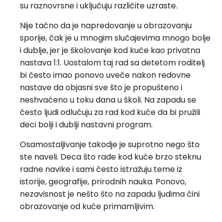
su raznovrsne i uključuju različite uzraste.
Nije tačno da je napredovanje u obrazovanju
sporije, čak je u mnogim slučajevima mnogo bolje
i dublje, jer je školovanje kod kuće kao privatna
nastava 1:1. Uostalom taj rad sa detetom roditelj
bi često imao ponovo uveče nakon redovne
nastave da objasni sve što je propušteno i
neshvaćeno u toku dana u školi. Na zapadu se
često ljudi odlučuju za rad kod kuće da bi pružili
deci bolji i dublji nastavni program.
Osamostaljivanje takodje je suprotno nego što
ste naveli. Deca što rade kod kuće brzo steknu
radne navike i sami često istražuju teme iz
istorije, geografije, prirodnih nauka. Ponovo,
nezavisnost je nešto što na zapadu ljudima čini
obrazovanje od kuće primamljivim.