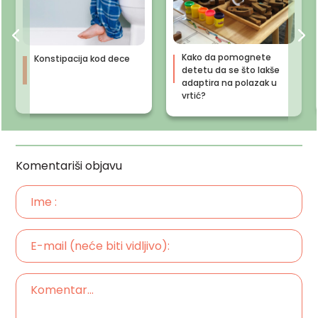
Kako da pomognete
Konstipacija kod dece
detetu da se što lakše
adaptira na polazak u
vrtić?
Komentariši objavu