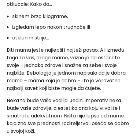
otkucale: Kako da…
skinem brzo kilograme,
izgledam lepo nakon trudnoće ili
otklonim strije…
Biti mama jeste najlepši i najteži posao. Ali između
toga za vas, drage mame, važno je da ostanete
svoje – jednako zdrave i snažne za sebe i svoje
najbliže. Bebologija je jednom napisala da je dobra
mama – mama koja je dobro – i to je verovatno
najbolji savet koji biste mogle da čujete.
Neka to bude vaša vodilja. Jedini imperativ neka
bude vaše zdravlje, a estetika ona koju vi volite i
smatrate adekvatnom. Ništa nije lepše od mame
koja zna sve prednosti roditeljstva i oseća se dobro
u svojoj koži.