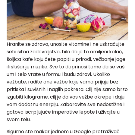
Hranite se zdravo, unosite vitamine i ne uskraćujte
sebi sitna zadovoljstva, bilo da je to omiljeni kolač,
šoljica kafe koju ćete popiti u prirodi, vežbanje joge
ili slušanje muzike. Sve to doprinosi tome da se vaš
um i telo vrate u formu i budu zdravi. Ukoliko
vežbate, radite one vežbe koje vama prijaju bez
pritiska i suvišnih i naglih pokreta. Cilj nije samo brzo
izgubiti kilograme, cilj je da vas vežbe okrepe i daju
vam dodatnu energiju. Zaboravite sve nedostižne i
gotovo iscrpljujuće imperative lepote i uživajte u
svom telu.
Sigurno ste makar jednom u Google pretraživač