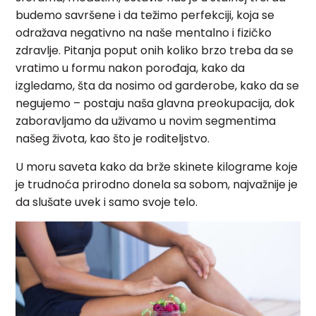
budemo savršene i da težimo perfekciji, koja se
odražava negativno na naše mentalno i fizičko
zdravlje. Pitanja poput onih koliko brzo treba da se
vratimo u formu nakon porođaja, kako da
izgledamo, šta da nosimo od garderobe, kako da se
negujemo – postaju naša glavna preokupacija, dok
zaboravljamo da uživamo u novim segmentima
našeg života, kao što je roditeljstvo.
U moru saveta kako da brže skinete kilograme koje
je trudnoća prirodno donela sa sobom, najvažnije je
da slušate uvek i samo svoje telo.