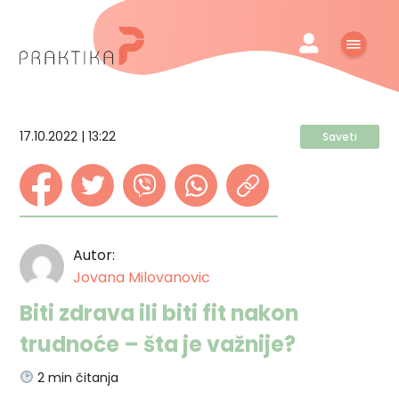
17.10.2022 | 13:22
Saveti
Autor:
Jovana Milovanovic
Biti zdrava ili biti fit nakon
trudnoće – šta je važnije?
2
min čitanja