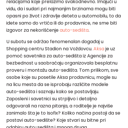
relacijama koje prelazimo svakodnevno. Imajući u
vidu, da i sudari pri najmanjim brzinama mogu biti
opasni po život i zdravlje deteta u automobilu, to da
idete samo do vrtića ili do prodavnice, ne sme biti
izgovor za nekorišćenje
auto-sedišta
.
U subotu se održao fenomenalan događaj u
Shopping centru Stadion na Voždovcu.
Aksa
je uz
pomoć savetnika za auto-sedišta iz Agencije za
bezbednost u saobraćaju organizovala besplatnu
proveru i montažu auto-sedišta. Tom prilikom, sve
osobe koje su posetile Aksa prodavnicu, mogle su
na licu mesta da se isprobaju različite modele
auto-sedišta i saznaju kako se postavljaju.
Zaposleni i savetnici su strpljivo i detaljno
odgovarali na razna pitanja, a roditelje je najviše
zanimalo šta je to Isofix? Koliko načina postoji da se
postavi auto-sedište? Koje stvari su bitne pri
odabiru auto-sedišta i mnoga druga.