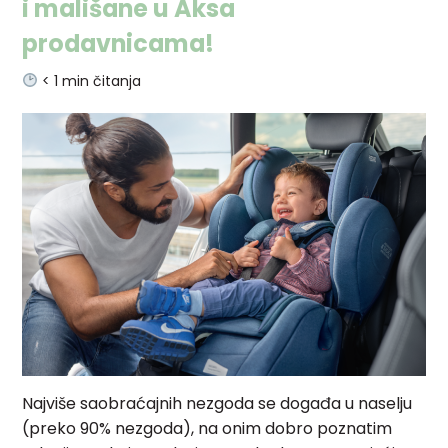
i mališane u Aksa
prodavnicama!
< 1
min čitanja
Najviše saobraćajnih nezgoda se događa u naselju
(preko 90% nezgoda), na onim dobro poznatim