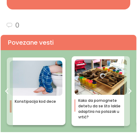
0
Povezane vesti
Kako da pomognete
Konstipacija kod dece
detetu da se što lakše
adaptira na polazak u
vrtić?