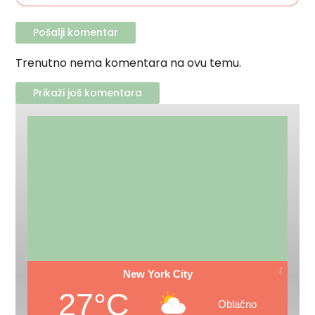
Trenutno nema komentara na ovu temu.
Prikaži još komentara
New York City
27°C
Oblačno