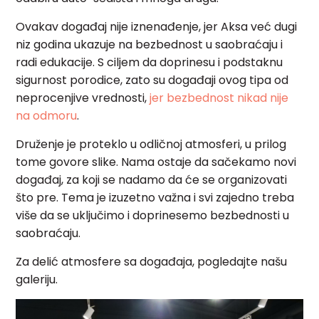
Ovakav događaj nije iznenađenje, jer Aksa već dugi
niz godina ukazuje na bezbednost u saobraćaju i
radi edukacije. S ciljem da doprinesu i podstaknu
sigurnost porodice, zato su događaji ovog tipa od
neprocenjive vrednosti,
jer bezbednost nikad nije
na odmoru
.
Druženje je proteklo u odličnoj atmosferi, u prilog
tome govore slike. Nama ostaje da sačekamo novi
događaj, za koji se nadamo da će se organizovati
što pre. Tema je izuzetno važna i svi zajedno treba
više da se uključimo i doprinesemo bezbednosti u
saobraćaju.
Za delić atmosfere sa događaja, pogledajte našu
galeriju.