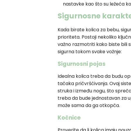
nastavke kao što su ležeća ko
Sigurnosne karakte
Kada birate kolica za bebu, sigu
prioriteta. Postoji nekoliko ključ
važno razmotriti kako biste bili 
sigurna tokom svake vožnje:
Sigurnosni pojas
Idealna kolica treba da budu o
tačaka pričvršćivanja. Ovaj sis
struka i između nogu, što sprečava
treba da bude jednostavan za up
može sama da ga otkopča.
Kočnice
Proverite da li kolica imaju pouz