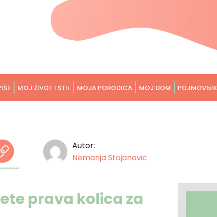
PIŠE
MOJ ŽIVOT I STIL
MOJA PORODICA
MOJ DOM
POJMOVNIK
Autor:
Nemanja Stojanovic
te prava kolica za