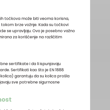
ih točkova može biti veoma korisna,
 tokom brze vožnje. Kada su točkovi
 lakše se upravljaju. Ovo je posebno važno
jnirana za korišćenje na različitim
bne sertifikate i da li ispunjavaju
e. Sertifikati kao što je EN 1888
kolica) garantuju da su kolica prošla
ljavaju sve potrebne sigurnosne
nost