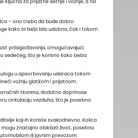
ključna za prijatne šetnje i vožnje, a na
lica – ono treba da bude dobro
oge kako bi bebi bilo udobno, čak i tokom
ost prilagođavanja, omogućavajući
 do sedećeg, što je korisno kako beba
ku ulogu u apsorbovanju udaraca tokom
neći vožnju glatkom i prijatnom.
prozračnih tkanina, dodatno doprinose
u cirkulaciju vazduha, što je posebno
ditelje koji ih koriste svakodnevno. Kolica
ju mogu značajno olakšati život, posebno
 automobilom ili javnim prevozom.