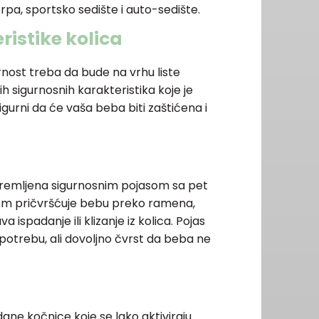
rpa, sportsko sedište i auto-sedište.
ristike kolica
rnost treba da bude na vrhu liste
nih sigurnosnih karakteristika koje je
sigurni da će vaša beba biti zaštićena i
premljena sigurnosnim pojasom sa pet
tem pričvršćuje bebu preko ramena,
 ispadanje ili klizanje iz kolica. Pojas
otrebu, ali dovoljno čvrst da beba ne
dane kočnice koje se lako aktiviraju.