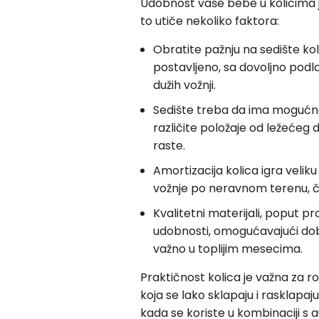
Udobnost vaše bebe u kolicima je 
to utiče nekoliko faktora:
Obratite pažnju na sedište ko
postavljeno, sa dovoljno podl
dužih vožnji.
Sedište treba da ima mogućn
različite položaje od ležećeg
raste.
Amortizacija kolica igra veli
vožnje po neravnom terenu, či
Kvalitetni materijali, poput 
udobnosti, omogućavajući dobr
važno u toplijim mesecima.
Praktičnost kolica je važna za ro
koja se lako sklapaju i rasklapa
kada se koriste u kombinaciji s