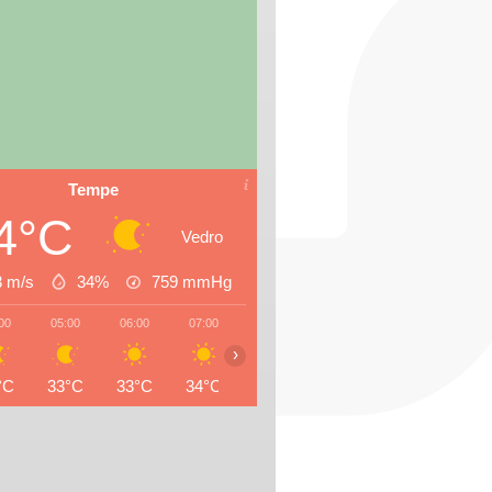
Tempe
4°C
Vedro
3 m/s
34%
759
mmHg
00
05:00
06:00
07:00
08:00
09:00
10:00
11:0
›
°C
33°C
33°C
34°C
35°C
37°C
39°C
41°