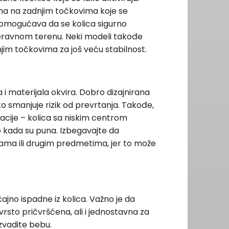
ma na zadnjim točkovima koje se
o omogućava da se kolica sigurno
 neravnom terenu. Neki modeli takođe
im točkovima za još veću stabilnost.
a i materijala okvira. Dobro dizajnirana
r, što smanjuje rizik od prevrtanja. Takođe,
acije – kolica sa niskim centrom
no kada su puna. Izbegavajte da
ama ili drugim predmetima, jer to može
ajno ispadne iz kolica. Važno je da
vrsto pričvršćena, ali i jednostavna za
zvadite bebu.