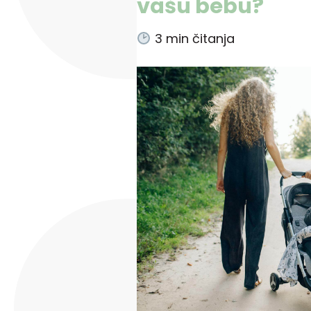
vašu bebu?
3
min čitanja