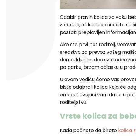
Odabir pravih kolica za vašu b
zadatak, ali kada se suočite sa š
postati preplavljen informacija
Ako ste prvi put roditelj, verova
sredstvo za prevoz vašeg mališ
doma, ključan deo svakodnevnog ž
po parku, brzom odlasku u proda
U ovom vodiču ćemo vas provest
biste odabrali kolica koja će o
omogućavajući vam da se u potpu
roditeljstvu.
Vrste kolica za beb
Kada počnete da birate
kolica 