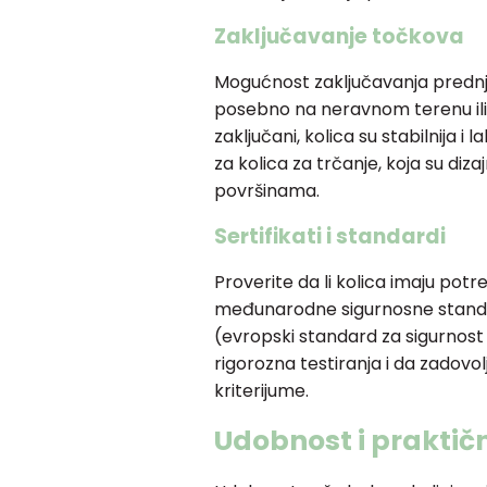
Zaključavanje točkova
Mogućnost zaključavanja prednj
posebno na neravnom terenu ili
zaključani, kolica su stabilnija i
za kolica za trčanje, koja su diza
površinama.
Sertifikati i standardi
Proverite da li kolica imaju potre
međunarodne sigurnosne standard
(evropski standard za sigurnost 
rigorozna testiranja i da zadovo
kriterijume.
Udobnost i praktič