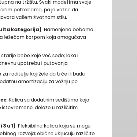
ostupna na tržištu. Svaki model ima svoje
ličitim potrebama, pa je važno da
govara vašem životnom stilu.
ulta kategorija)
: Namenjena bebama
 sa ležećom korpom koja omogućava
starije bebe koje već sede; laka i
nevnu upotrebu i putovanja.
a za roditelje koji žele da trče ili budu
dodatnu amortizaciju za vožnju po
ece
: Kolica sa dodatnim sedištima koja
istovremeno; dolaze u različitim
 3 u 1)
: Fleksibilna kolica koja se mogu
ebinog razvoja; obično uključuju različite