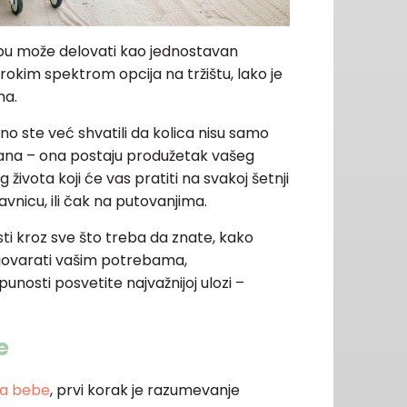
ebu može delovati kao jednostavan
irokim spektrom opcija na tržištu, lako je
ma.
tno ste već shvatili da kolica nisu samo
ana – ona postaju produžetak vašeg
ivota koji će vas pratiti na svakoj šetnji
vnicu, ili čak na putovanjima.
i kroz sve što treba da znate, kako
dgovarati vašim potrebama,
nosti posvetite najvažnijoj ulozi –
e
za bebe
, prvi korak je razumevanje