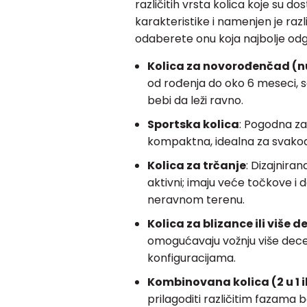
različitih vrsta kolica koje su d
karakteristike i namenjen je raz
odaberete onu koja najbolje od
Kolica za novorođenčad (n
od rođenja do oko 6 meseci,
bebi da leži ravno.
Sportska kolica
: Pogodna za 
kompaktna, idealna za svakod
Kolica za trčanje
: Dizajniran
aktivni; imaju veće točkove i 
neravnom terenu.
Kolica za blizance ili više d
omogućavaju vožnju više dece 
konfiguracijama.
Kombinovana kolica (2 u 1 ili
prilagoditi različitim fazama b