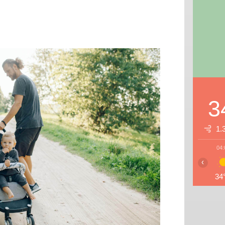
3
1.
04:
‹
34