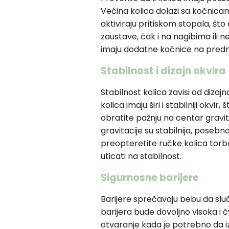
Većina kolica dolazi sa kočnica
aktiviraju pritiskom stopala, št
zaustave, čak i na nagibima ili
imaju dodatne kočnice na prednj
Stabilnost i dizajn okvira
Stabilnost kolica zavisi od dizajn
kolica imaju širi i stabilniji okvi
obratite pažnju na centar gravit
gravitacije su stabilnija, poseb
preopteretite ručke kolica torb
uticati na stabilnost.
Sigurnosne barijere
Barijere sprečavaju bebu da sluč
barijera bude dovoljno visoka i č
otvaranje kada je potrebno da i