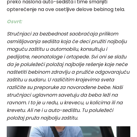
preko naslona auto-sedišta i time smanjiti
opterećenje na ove osetljive delove bebinog tela.
Osvrt:
Stručnjaci za bezbednost saobraćaja prilikom
osmišljavanja sedišta koja će deci pružiti najbolju
moguću zaštitu u automobilu, konsultuju i
pedijatre, neonatologe i ortopede. Svi oni se slažu
da je poluležeći položaj najbolje rešenje koje neće
naštetiti bebinom zdravlju a pružiće odgovarajuću
zaštitu u sudaru. U različitim krajevima sveta
različite su preporuke za novorođene bebe. Naši
stručnjaci uglavnom savetuju da beba leži na
ravnom. I to je u redu, u krevecu, u kolicima ili na
krevetu. Ali ne i u auto-sedištu. Tu poluležeći
položaj pruža najbolju zaštitu.