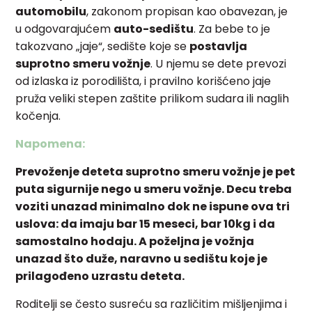
automobilu
, zakonom propisan kao obavezan, je
u odgovarajućem
auto-sedištu
. Za bebe to je
takozvano „jaje“, sedište koje se
postavlja
suprotno smeru vožnje
. U njemu se dete prevozi
od izlaska iz porodilišta, i pravilno korišćeno jaje
pruža veliki stepen zaštite prilikom sudara ili naglih
kočenja.
Napomena:
Prevoženje deteta suprotno smeru vožnje je pet
puta sigurnije nego u smeru vožnje. Decu treba
voziti unazad minimalno dok ne ispune ova tri
uslova: da imaju bar 15 meseci, bar 10kg i da
samostalno hodaju. A poželjna je vožnja
unazad što duže, naravno u sedištu koje je
prilagođeno uzrastu deteta.
Roditelji se često susreću sa različitim mišljenjima i