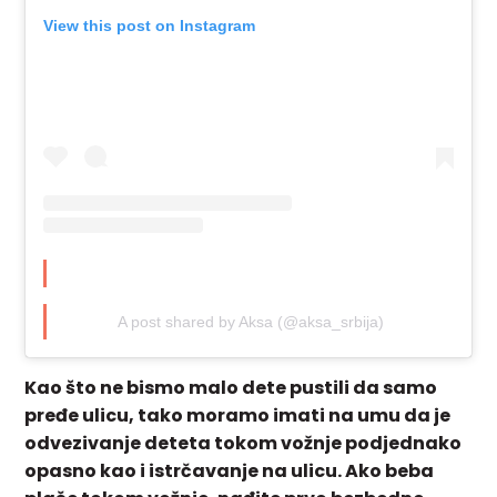
View this post on Instagram
A post shared by Aksa (@aksa_srbija)
Kao što ne bismo malo dete pustili da samo
pređe ulicu, tako moramo imati na umu da je
odvezivanje deteta tokom vožnje podjednako
opasno kao i istrčavanje na ulicu. Ako beba