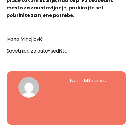
plače tokom vožnje, nađite prvo bezbedno
mesto za zaustavljanje, parkirajte se i
pobrinite za njene potrebe.
Ivana Mihajlović
Savetnica za auto-sedišta
Ivana Mihajlovic