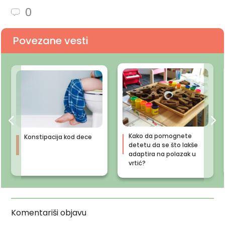
0
Povezane vesti
Kako da pomognete
Konstipacija kod dece
detetu da se što lakše
adaptira na polazak u
vrtić?
Komentariši objavu