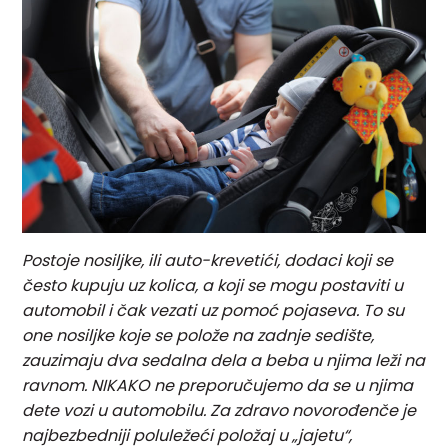
Postoje nosiljke, ili auto-krevetići, dodaci koji se
često kupuju uz kolica, a koji se mogu postaviti u
automobil i čak vezati uz pomoć pojaseva. To su
one nosiljke koje se polože na zadnje sedište,
zauzimaju dva sedalna dela a beba u njima leži na
ravnom. NIKAKO ne preporučujemo da se u njima
dete vozi u automobilu. Za zdravo novorođenče je
najbezbedniji poluležeći položaj u „jajetu“,