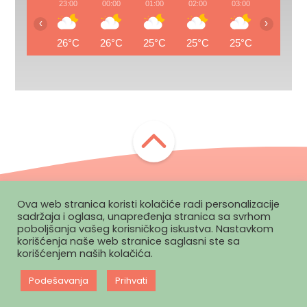
23:00
00:00
01:00
02:00
03:00
04:00
‹
›
26°C
26°C
25°C
25°C
25°C
25°C
Ova web stranica koristi kolačiće radi personalizacije
Zapratite nas:
sadržaja i oglasa, unapređenja stranica sa svrhom
poboljšanja vašeg korisničkog iskustva. Nastavkom
korišćenja naše web stranice saglasni ste sa
korišćenjem naših kolačića.
Politika
Pravila
Marketing
Impressum
privatnosti
korišćenja
Podešavanja
Prihvati