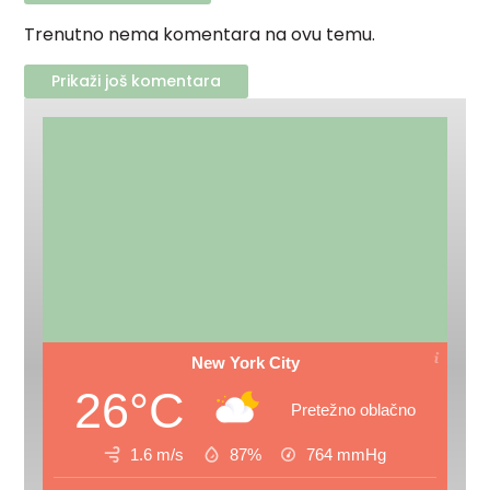
Trenutno nema komentara na ovu temu.
Prikaži još komentara
New York City
26°C
Pretežno oblačno
1.6 m/s
87%
764
mmHg