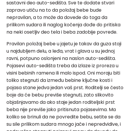
sastavni deo auto-sedišta. Sve te dodate stvari
zapravo utiču na to da položaj bebe bude
nepravilan, a to može da dovede do toga da
prilikom sudara ili naglog kočenja dođe do pritiska
na neki osetljiv deo tela i beba zadobije povrede.
Pravilan položaj bebe u jajetu je takav da guza stoji
u najdubljem delu, a leđa, vrat i glava u su jednoj
ravni, potpuno oslonjeni na naslon auto-sedišta.
Pojasevi auto-sedišta treba da izlaze iz proreza u
visini bebinih ramena ili malo ispod. Oni moraju biti
toliko stegnuti da između bebine ključne kosti i
pojasa stane jedva jedan vaš prst. Roditelji se često
boje da će bebu previše stegnuti, zato slikovito
objašnjavamo da ako staje jedan roditeljski prst
beba nije previše jako pritisnuta pojasevima. Ma
koliko se brinuli da ne povredite bebu, setite se da
su sile prilikom sudara mnogo jače i nepredvidive, i