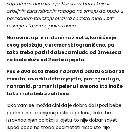
suprotno smeru vožnje. Samo za bebe koje iz
ozbiljnih zdravstvenih razloga ne smeju da budu u
povišenom položaju ovakva sedišta mogu biti
rešenje, i to samo privremeno.
Naravno, u prvim danima života, korišćenje
ovog položaja je vremenski ograničeno, pa
tako treba paziti da beba mlađa od 3 meseca
ne bude duže od 2 sata u jajetu.
Posle dva sata treba napraviti pauzu od bar 20
minuta, izvaditi dete iz jajeta, protegnuti ga,
nahraniti, promeniti pelenu i sve ono što inače
tako mala beba zahteva.
Iako vam se možda čini da je dobro da ispod bebe
podmetnete savijeni peškir ili pelenu, kako bi se
izravnao njen položaj u jajetu, to nije dobar savet.
Ispod bebe ne treba podmetati ništa što nije