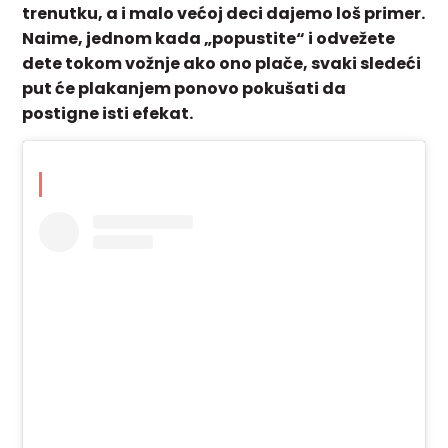
trenutku, a i malo većoj deci dajemo loš primer.
Naime, jednom kada „popustite“ i odvežete
dete tokom vožnje ako ono plače, svaki sledeći
put će plakanjem ponovo pokušati da
postigne isti efekat.