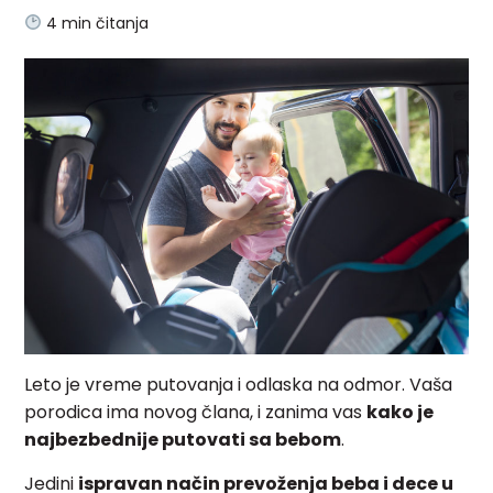
4
min čitanja
Leto je vreme putovanja i odlaska na odmor. Vaša
porodica ima novog člana, i zanima vas
kako je
najbezbednije putovati sa bebom
.
Jedini
ispravan način prevoženja beba i dece u