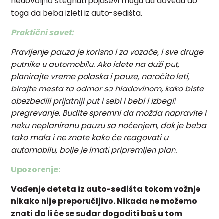
nedovoljno stegnuti pojasevi mogu da dovedu do
toga da beba izleti iz auto-sedišta.
Praktični savet:
Pravljenje pauza je korisno i za vozače, i sve druge
putnike u automobilu. Ako idete na duži put,
planirajte vreme polaska i pauze, naročito leti,
birajte mesta za odmor sa hladovinom, kako biste
obezbedili prijatniji put i sebi i bebi i izbegli
pregrevanje. Budite spremni da možda napravite i
neku neplaniranu pauzu sa noćenjem, dok je beba
tako mala i ne znate kako će reagovati u
automobilu, bolje je imati pripremljen plan.
Upozorenje:
Vađenje deteta iz auto-sedišta tokom vožnje
nikako nije preporučljivo. Nikada ne možemo
znati da li će se sudar dogoditi baš u tom