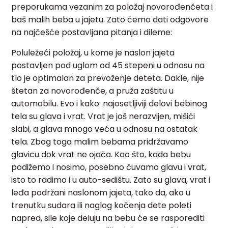
preporukama vezanim za položaj novorođenčeta i
baš malih beba u jajetu. Zato ćemo dati odgovore
na najčešće postavljana pitanja i dileme:
Poluležeći položaj, u kome je naslon jajeta
postavljen pod uglom od 45 stepeni u odnosu na
tlo je optimalan za prevoženje deteta. Dakle, nije
štetan za novorođenče, a pruža zaštitu u
automobilu. Evo i kako: najosetljiviji delovi bebinog
tela su glava i vrat. Vrat je još nerazvijen, mišići
slabi, a glava mnogo veća u odnosu na ostatak
tela. Zbog toga malim bebama pridržavamo
glavicu dok vrat ne ojača. Kao što, kada bebu
podižemo i nosimo, posebno čuvamo glavu i vrat,
isto to radimo i u auto-sedištu. Zato su glava, vrat i
leđa podržani naslonom jajeta, tako da, ako u
trenutku sudara ili naglog kočenja dete poleti
napred, sile koje deluju na bebu će se rasporediti