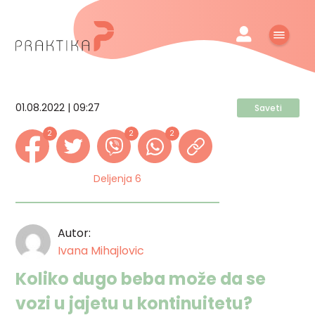
01.08.2022 | 09:27
Saveti
2
2
2
Deljenja 6
Autor:
Ivana Mihajlovic
Koliko dugo beba može da se
vozi u jajetu u kontinuitetu?