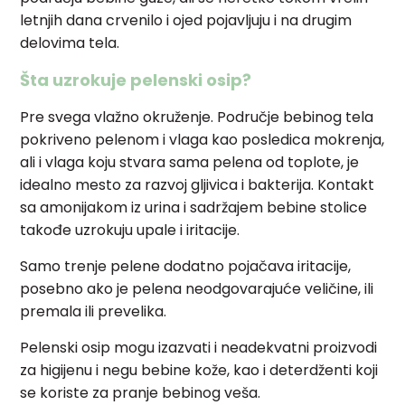
letnjih dana crvenilo i ojed pojavljuju i na drugim
delovima tela.
Šta uzrokuje pelenski osip?
Pre svega vlažno okruženje. Područje bebinog tela
pokriveno pelenom i vlaga kao posledica mokrenja,
ali i vlaga koju stvara sama pelena od toplote, je
idealno mesto za razvoj gljivica i bakterija. Kontakt
sa amonijakom iz urina i sadržajem bebine stolice
takođe uzrokuju upale i iritacije.
Samo trenje pelene dodatno pojačava iritacije,
posebno ako je pelena neodgovarajuće veličine, ili
premala ili prevelika.
Pelenski osip mogu izazvati i neadekvatni proizvodi
za higijenu i negu bebine kože, kao i deterdženti koji
se koriste za pranje bebinog veša.