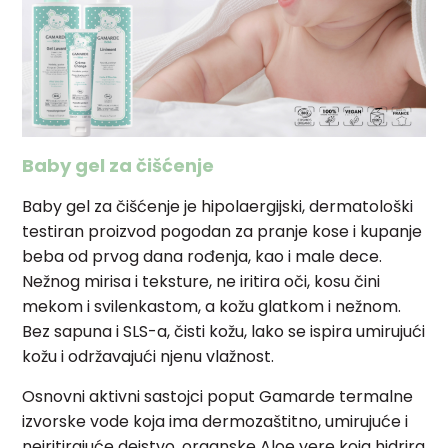
Baby gel za čišćenje
Baby gel za čišćenje je hipolaergijski, dermatološki
testiran proizvod pogodan za pranje kose i kupanje
beba od prvog dana rođenja, kao i male dece.
Nežnog mirisa i teksture, ne iritira oči, kosu čini
mekom i svilenkastom, a kožu glatkom i nežnom.
Bez sapuna i SLS-a, čisti kožu, lako se ispira umirujući
kožu i održavajući njenu vlažnost.
Osnovni aktivni sastojci poput Gamarde termalne
izvorske vode koja ima dermozaštitno, umirujuće i
neiritirajuće dejstvo, organske Aloe vere koja hidrira