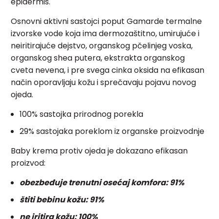
epidermis.
Osnovni aktivni sastojci poput Gamarde termalne
izvorske vode koja ima dermozaštitno, umirujuće i
neiritirajuće dejstvo, organskog pčelinjeg voska,
organskog shea putera, ekstrakta organskog
cveta nevena, i pre svega cinka oksida na efikasan
način oporavljaju kožu i sprečavaju pojavu novog
ojeda.
100% sastojka prirodnog porekla
29% sastojaka poreklom iz organske proizvodnje
Baby krema protiv ojeda je dokazano efikasan
proizvod:
obezbeđuje trenutni osećaj komfora: 91%
štiti bebinu kožu: 91%
ne iritira kožu: 100%