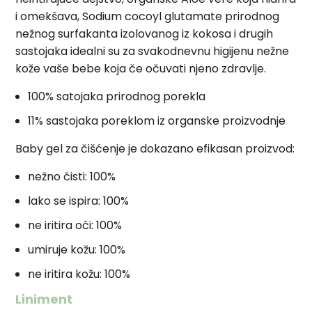
i omekšava, Sodium cocoyl glutamate prirodnog
nežnog surfakanta izolovanog iz kokosa i drugih
sastojaka idealni su za svakodnevnu higijenu nežne
kože vaše bebe koja če očuvati njeno zdravlje.
100% satojaka prirodnog porekla
11% sastojaka poreklom iz organske proizvodnje
Baby gel za čišćenje je dokazano efikasan proizvod:
nežno čisti: 100%
lako se ispira: 100%
ne iritira oči: 100%
umiruje kožu: 100%
ne iritira kožu: 100%
Liniment