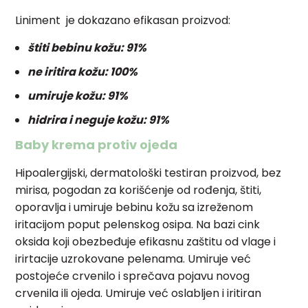
Liniment je dokazano efikasan proizvod:
štiti bebinu kožu: 91%
ne iritira kožu: 100%
umiruje kožu: 91%
hidrira i neguje kožu: 91%
Baby krema protiv ojeda
Hipoalergijski, dermatološki testiran proizvod, bez
mirisa, pogodan za korišćenje od rođenja, štiti,
oporavlja i umiruje bebinu kožu sa izreženom
iritacijom poput pelenskog osipa. Na bazi cink
oksida koji obezbeđuje efikasnu zaštitu od vlage i
irirtacije uzrokovane pelenama. Umiruje već
postojeće crvenilo i sprečava pojavu novog
crvenila ili ojeda. Umiruje već oslabljen i iritiran