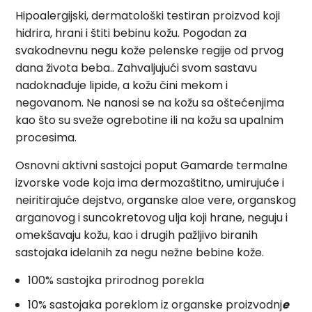
Hipoalergijski, dermatološki testiran proizvod koji
hidrira, hrani i štiti bebinu kožu. Pogodan za
svakodnevnu negu kože pelenske regije od prvog
dana života beba.. Zahvaljujući svom sastavu
nadoknađuje lipide, a kožu čini mekom i
negovanom. Ne nanosi se na kožu sa oštećenjima
kao što su sveže ogrebotine ili na kožu sa upalnim
procesima.
Osnovni aktivni sastojci poput Gamarde termalne
izvorske vode koja ima dermozaštitno, umirujuće i
neiritirajuće dejstvo, organske aloe vere, organskog
arganovog i suncokretovog ulja koji hrane, neguju i
omekšavaju kožu, kao i drugih pažljivo biranih
sastojaka idelanih za negu nežne bebine kože.
100% sastojka prirodnog porekla
10% sastojaka poreklom iz organske proizvodnj
e