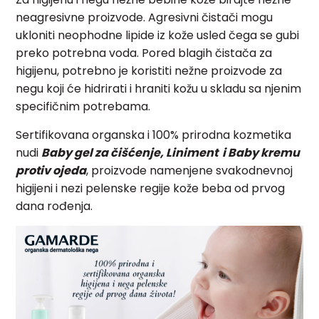
neagresivne proizvode. Agresivni čistači mogu
ukloniti neophodne lipide iz kože usled čega se gubi
preko potrebna voda. Pored blagih čistača za
higijenu, potrebno je koristiti nežne proizvode za
negu koji će hidrirati i hraniti kožu u skladu sa njenim
specifičnim potrebama.
Sertifikovana organska i 100% prirodna kozmetika
nudi
Baby gel za čišćenje, Liniment i Baby kremu
protiv ojeda
, proizvode namenjene svakodnevnoj
higijeni i nezi pelenske regije kože beba od prvog
dana rođenja.