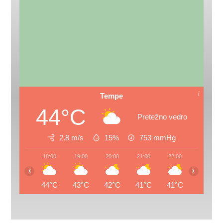
Tempe
44°C
Pretežno vedro
2.8 m/s
15%
753
mmHg
18:00
19:00
20:00
21:00
22:00
23:00
‹
›
44°C
43°C
42°C
41°C
41°C
39°C