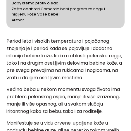
Baby krema protiv ojeda
Zašto odabrati Gamarde bebi program za negu i
higijenu kože Vaše bebe?
Author
Period leta i visokih temperatura i pojačanog
znojenja je i period kada se pojavljuje i dodatna
iritacija bebine kože, kako u oblasti pelenske regije,
tako i na drugim osetljivim delovima bebine kože, a
pre svega prevojima na rukicama i nogicama, na
vratu i drugim osetljivim mestima.
Većina beba u nekom momentu svoga života ima
problem pelenskog ospia, manje ili više izraženog,
manje ili više opasnog, ali u svakom slučaju
iritantnog kako za bebu, tako i za roditelje.
Manifestuje se u vidu crvene, upaljene kože u
području bebine guze, ali se neretko tokom vrelih