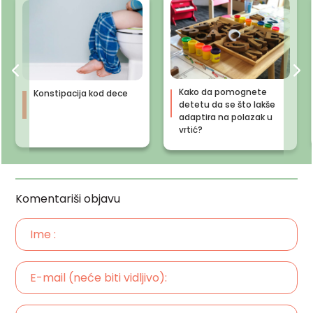
Kako da pomognete
Konstipacija kod dece
detetu da se što lakše
adaptira na polazak u
vrtić?
Komentariši objavu