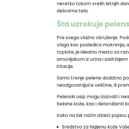
neretko tokom vrelih letnjih dana
delovima tela.
Šta uzrokuje pelens
Pre svega vlažno okruženje. Pod
vlaga kao posledica mokrenja, a
toplote, je idealno mesto za razvo
amonijakom iz urina i sadržajem 
iritacije.
Samo trenje pelene dodatno poja
neodgovarajuće veličine, ili prema
Pelenski osip mogu izazvati i nea
bebine kože, kao i deterdženti ko
Kako na lak način izbeći pojavu
Sredstvo za higijenu kože Vaš