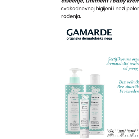
čišćenje, Liniment i Baby krem
svakodnevnoj higijeni i nezi pe
rođenja.