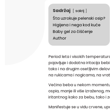
Sadržaj
sakrij
Šta uzrokuje pelenski osip?
Higijena i nega kod kuće
Baby gel za čišćenje
Author
Period leta i visokih temperatur
pojavljuje i dodatna iritacija beb
tako i na drugim osetljivim del
na rukicama i nogicama, na vrat
Većina beba u nekom momentu 
ospia, manje ili više izraženog, m
iritantnog kako za bebu, tako i za
Manifestuje se u vidu crvene, up