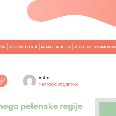
PIŠE
MOJ ŽIVOT I STIL
MOJA PORODICA
MOJ DOM
POJMOVNIK
Autor:
Nemanja Stojanovic
 nega pelenske regije