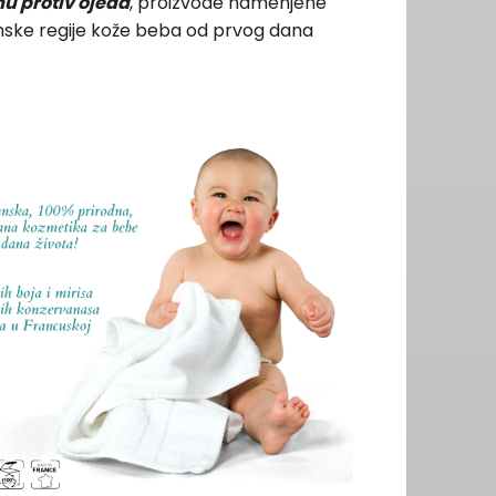
u protiv ojeda
, proizvode namenjene
lenske regije kože beba od prvog dana