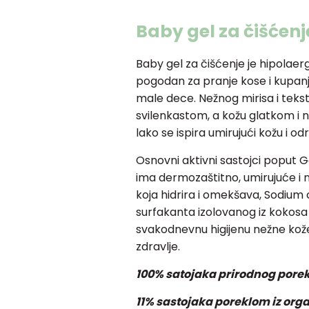
Baby gel za čišćenj
Baby gel za čišćenje je hipolaerg
pogodan za pranje kose i kupan
male dece. Nežnog mirisa i tekstu
svilenkastom, a kožu glatkom i n
lako se ispira umirujući kožu i od
Osnovni aktivni sastojci poput
ima dermozaštitno, umirujuće i n
koja hidrira i omekšava, Sodiu
surfakanta izolovanog iz kokosa i
svakodnevnu higijenu nežne kož
zdravlje.
100% satojaka prirodnog pore
11% sastojaka poreklom iz org