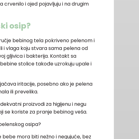
 crvenilo i ojed pojavljuju i na drugim
ki osip?
ručje bebinog tela pokriveno pelenom i
li i vlaga koju stvara sama pelena od
j gljivica i bakterija. Kontakt sa
bebine stolice takođe uzrokuju upale i
čava iritacije, posebno ako je pelena
la ili prevelika.
dekvatni proizvodi za higijenu i negu
ji se koriste za pranje bebinog veša.
 pelenskog osipa?
e bebe mora biti nežno i negujuće, bez