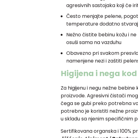
agresivnih sastojaka koji će ir
Često menjajte pelene, pogot
temperature dodatno stvaraju v
Nežno čistite bebinu kožu i ne
osuši sama na vazduhu
Obavezno pri svakom presvla
namenjene nezi i zaštiti pelen
Higijena i nega kod
Za higijenu i negu nežne bebine
proizvode. Agresivni čistači mog
čega se gubi preko potrebna vod
potrebno je koristiti nežne proizv
u skladu sa njenim specifičnim
Sertifikovana organska i 100% p