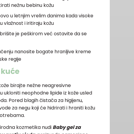
itirati nežnu bebinu kožu
ovo u letnjim vrelim danima kada visoke
lažnost i iritiraju kožu
 brišite je peškirom već ostavite da se
čenju nanosite bogate hranljive kreme
ske regije
 kuće
 kože birajte nežne neagresivne
u ukloniti neophodne lipide iz kože usled
a. Pored blagih čistača za higijenu,
ode za negu koji će hidrirati i hraniti kožu
 potrebama.
rirodna kozmetika nudi
Baby gel za