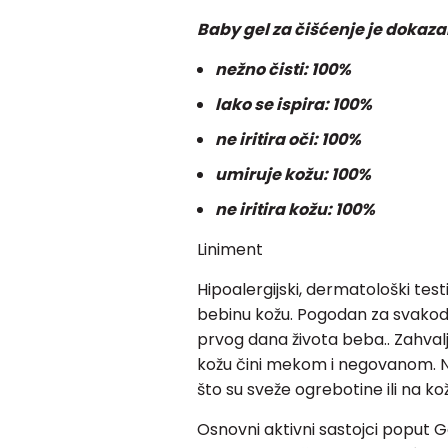
Baby gel za čišćenje je dokaza
nežno čisti: 100%
lako se ispira: 100%
ne iritira oči: 100%
umiruje kožu: 100%
ne iritira kožu: 100%
Liniment
Hipoalergijski, dermatološki testir
bebinu kožu. Pogodan za svakod
prvog dana života beba.. Zahval
kožu čini mekom i negovanom. N
što su sveže ogrebotine ili na k
Osnovni aktivni sastojci poput