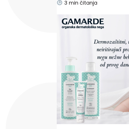
3
min čitanja