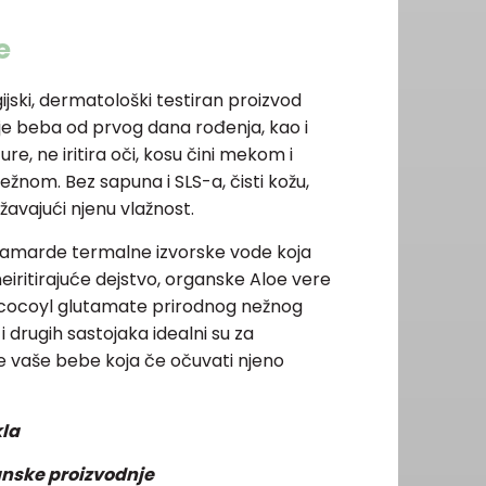
e
ijski, dermatološki testiran proizvod
je beba od prvog dana rođenja, kao i
re, ne iritira oči, kosu čini mekom i
ežnom. Bez sapuna i SLS-a, čisti kožu,
ržavajući njenu vlažnost.
 Gamarde termalne izvorske vode koja
eiritirajuće dejstvo, organske Aloe vere
m cocoyl glutamate prirodnog nežnog
 drugih sastojaka idealni su za
e vaše bebe koja če očuvati njeno
kla
anske proizvodnje