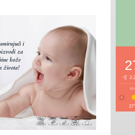
2
2.
00:
‹
27