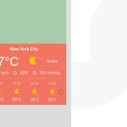
New York City
7°C
Vedro
2 m/s
59%
762
mmHg
00
01:00
02:00
03:00
04:00
05:00
06:00
07:0
›
°C
26°C
26°C
25°C
24°C
23°C
23°C
23°