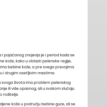
a i pojačanog znojenja je i period kada se
ine kože, kako u oblasti pelenske regije,
ovima bebine kože, a pre svega prevojima
u i drugim osetljivim mestima.
svoga života ima problem pelenskog
anje ili više opasnog, ali u svakom slučaju
 roditelje.
aljene kože u području bebine guze, ali se