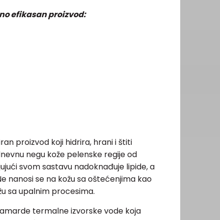
no efikasan proizvod:
an proizvod koji hidrira, hrani i štiti
nevnu negu kože pelenske regije od
jujući svom sastavu nadoknađuje lipide, a
e nanosi se na kožu sa oštećenjima kao
ožu sa upalnim procesima.
 Gamarde termalne izvorske vode koja