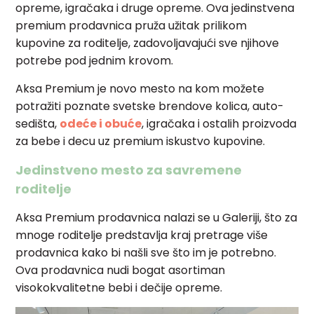
opreme, igračaka i druge opreme. Ova jedinstvena
premium prodavnica pruža užitak prilikom
kupovine za roditelje, zadovoljavajući sve njihove
potrebe pod jednim krovom.
Aksa Premium je novo mesto na kom možete
potražiti poznate svetske brendove kolica, auto-
sedišta,
odeće i obuće
, igračaka i ostalih proizvoda
za bebe i decu uz premium iskustvo kupovine.
Jedinstveno mesto za savremene
roditelje
Aksa Premium prodavnica nalazi se u Galeriji, što za
mnoge roditelje predstavlja kraj pretrage više
prodavnica kako bi našli sve što im je potrebno.
Ova prodavnica nudi bogat asortiman
visokokvalitetne bebi i dečije opreme.