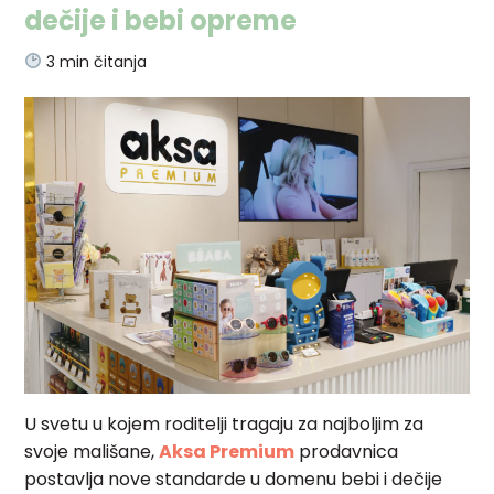
dečije i bebi opreme
3
min čitanja
U svetu u kojem roditelji tragaju za najboljim za
svoje mališane,
Aksa Premium
prodavnica
postavlja nove standarde u domenu bebi i dečije