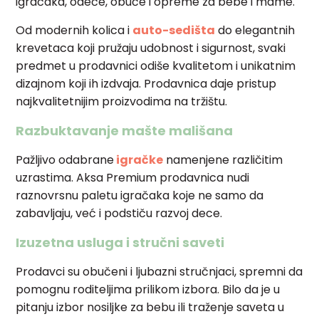
igračaka, odeće, obuće i opreme za bebe i mame.
Od modernih kolica i
auto-sedišta
do elegantnih
krevetaca koji pružaju udobnost i sigurnost, svaki
predmet u prodavnici odiše kvalitetom i unikatnim
dizajnom koji ih izdvaja. Prodavnica daje pristup
najkvalitetnijim proizvodima na tržištu.
Razbuktavanje mašte mališana
Pažljivo odabrane
igračke
namenjene različitim
uzrastima. Aksa Premium prodavnica nudi
raznovrsnu paletu igračaka koje ne samo da
zabavljaju, već i podstiču razvoj dece.
Izuzetna usluga i stručni saveti
Prodavci su obučeni i ljubazni stručnjaci, spremni da
pomognu roditeljima prilikom izbora. Bilo da je u
pitanju izbor nosiljke za bebu ili traženje saveta u