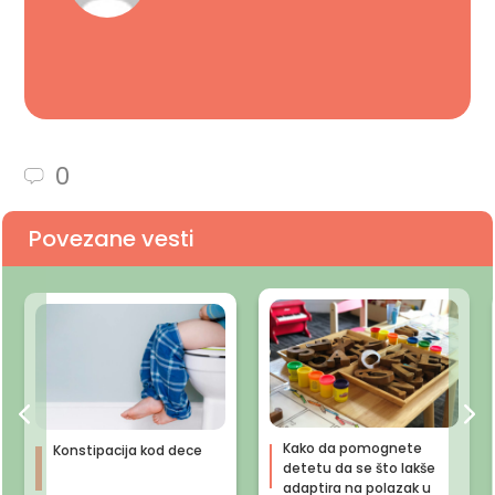
0
Povezane vesti
Kako da pomognete
Konstipacija kod dece
detetu da se što lakše
adaptira na polazak u