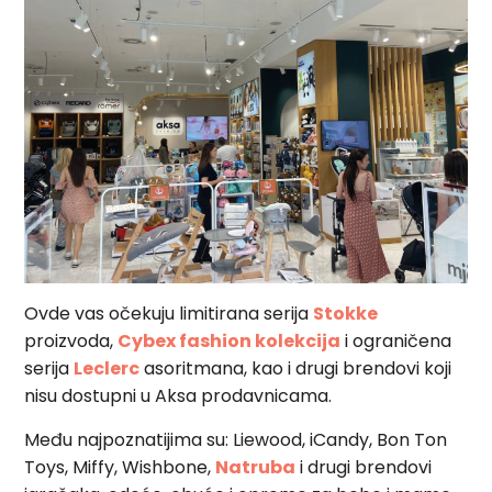
Ovde vas očekuju limitirana serija
Stokke
proizvoda,
Cybex fashion kolekcija
i ograničena
serija
Leclerc
asoritmana, kao i drugi brendovi koji
nisu dostupni u Aksa prodavnicama.
Među najpoznatijima su: Liewood, iCandy, Bon Ton
Toys, Miffy, Wishbone,
Natruba
i drugi brendovi