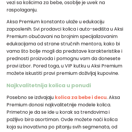
vezi sa kolicima za bebe, osoblje je uvek na
raspolaganju.
Aksa Premium konstanto ulaže u edukaciju
zaposlenih. Svi prodavci kolica i auto-sedišta u Aksi
Premium obučavani na brojnim specijalizovanim
edukacijama od strane stručnih mentora, kako bi
vama što bolje mogli da predstave karakteristike i
prednosti proizvoda i pomognu vam da donesete
pravi izbor. Pored toga, u VIP kutku u Aksi Premium
možete iskustiti pravi premium doživljaj kupovine.
Najkvalitetnija kolica u ponudi
Posebno se izdvajaju
kolica za bebe i decu
. Aksa
Premium donosi najkvalitetnije modele kolica.
Primetno je da se ide u korak sa trendovima i
pažljivo bira asortiman. Ovde možete naći kolica
koja su inovativna po pitanju svih segmenata, od